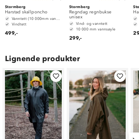
Stormberg
Stormberg
St
Harstad skallponcho
Regndag regnbukse
Ha
unisex
Vanntett (10 000mm vannsøyle)
Vind- og vanntett
Vindtett
10 000 mm vannsøyle
499,-
29
299,-
Lignende produkter