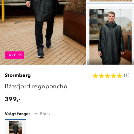
LAVPRIS
LAVPRIS
LAVPRIS
Stormberg
(1)
Båtsfjord regnponcho
399,-
Valgt farge:
Jet Black