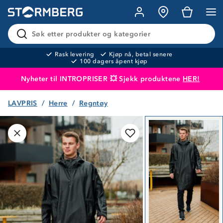
Søk etter produkter og kategorier
Rask levering
Kjøp nå, betal senere
100 dagers åpent kjøp
Nyheter til INTROPRISER 💥 Sjekk produktene
HER!
LAVPRIS
Herre
Regntøy
Produktet er lagt i handlekurven
Til kassen