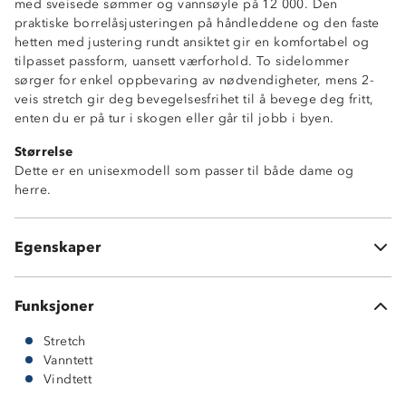
med sveisede sømmer og vannsøyle på 12 000. Den
praktiske borrelåsjusteringen på håndleddene og den faste
hetten med justering rundt ansiktet gir en komfortabel og
tilpasset passform, uansett værforhold. To sidelommer
sørger for enkel oppbevaring av nødvendigheter, mens 2-
veis stretch gir deg bevegelsesfrihet til å bevege deg fritt,
Vanntett (12 000 mm vannsøyle)
enten du er på tur i skogen eller går til jobb i byen.
Vindtett
Størrelse
Sveisede sømmer
Dette er en unisexmodell som passer til både dame og
2-veis stretch
herre.
Borrelåsjustering på håndledd
Fastmontert hette med justering rundt ansikt og i
bakhodet
Egenskaper
2 sidelommer
Funksjoner
Stretch
Vanntett
Vindtett