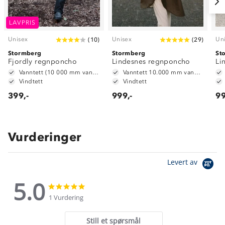
LAVPRIS
Unisex
Unisex
Un
(
10
)
(
29
)
Stormberg
Stormberg
St
Fjordly regnponcho
Lindesnes regnponcho
Li
Vanntett (10 000 mm vannsøyle)
Vanntett 10.000 mm vannsøyle
Vindtett
Vindtett
399,-
999,-
99
Vurderinger
Levert av
5.0
5.0
5.0
star
star
1 Vurdering
rating
rating
Still et spørsmål
Om Stormberg