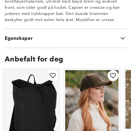
kordfløyelmateriale, utviklet med bøyd brem og avstivet
front, som sitter godt på hodet. Capsen er onesize og kan
justeres med trykknapper bak. Den buede bremmen
Kordfløyel
beskytter godt mot solen hele året. Modellen er unisex.
Buet brem
Snapback-justering
Avstivet i front
Egenskaper
Ventilerende
Anbefalt for deg