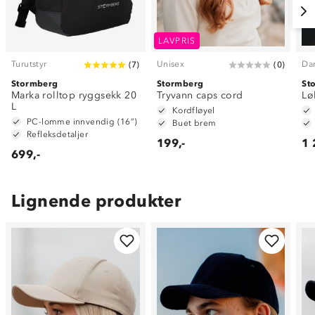
LAVPRIS
Turutstyr
Unisex
Da
(
7
)
(
0
)
Stormberg
Stormberg
St
Marka rolltop ryggsekk 20
Tryvann caps cord
Lø
L
Kordfløyel
PC-lomme innvendig (16”)
Buet brem
Refleksdetaljer
199,-
1 
699,-
Lignende produkter