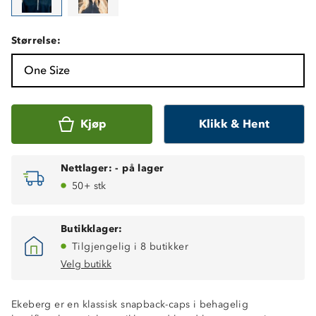
Størrelse:
One Size
Kjøp
Klikk & Hent
Nettlager:
-
på lager
50+ stk
Butikklager:
Tilgjengelig i 8 butikker
Velg butikk
Ekeberg er en klassisk snapback-caps i behagelig