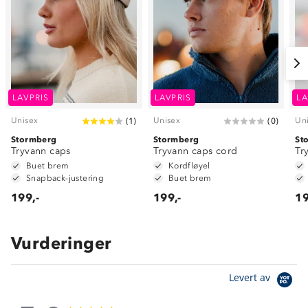
LAVPRIS
LAVPRIS
LA
Unisex
Unisex
Un
(
1
)
(
0
)
Stormberg
Stormberg
St
Tryvann caps
Tryvann caps cord
Tr
Buet brem
Kordfløyel
Snapback-justering
Buet brem
199,-
199,-
19
Vurderinger
Levert av