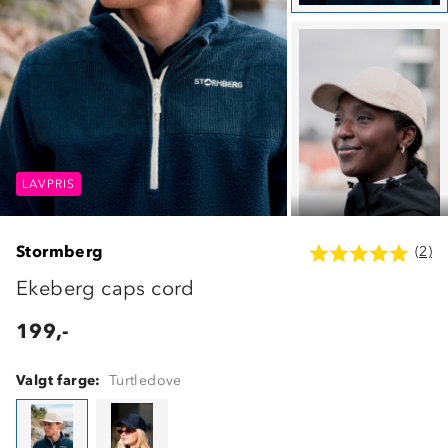
LAVPRIS
LAVPRIS
LAVPRIS
Stormberg
(2)
Ekeberg caps cord
199,-
Valgt farge:
Turtledove