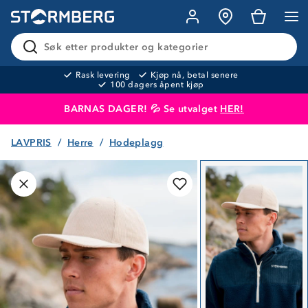
Søk etter produkter og kategorier
Rask levering
Kjøp nå, betal senere
100 dagers åpent kjøp
BARNAS DAGER! 💦 Se utvalget
HER!
LAVPRIS
Herre
Hodeplagg
Produktet er lagt i handlekurven
Til kassen