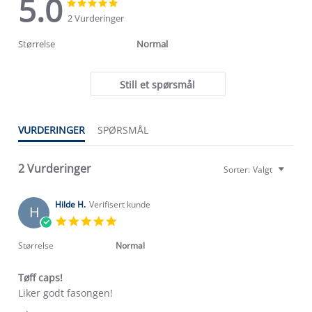
5.0
5.0
5.0
star
star
2 Vurderinger
rating
rating
Størrelse
Normal
Still et spørsmål
VURDERINGER
SPØRSMÅL
2 Vurderinger
Sorter:
Valgt
Hilde H.
Verifisert kunde
H
5.0
star
rating
Størrelse
Normal
Tøff caps!
Review
review
Liker godt fasongen!
by
stating
Om Stormberg