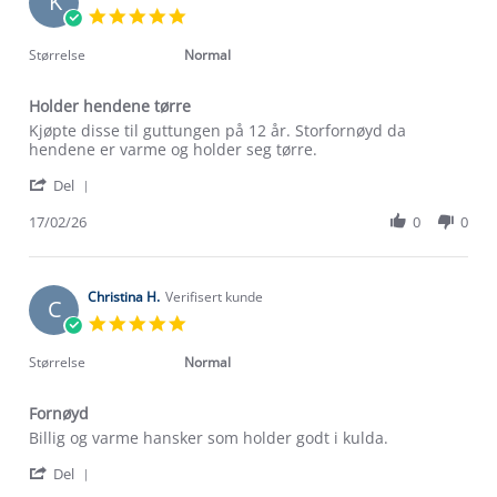
K
20
5.0
Feb
star
2026
rating
Størrelse
Normal
Holder hendene tørre
Review
review
Kjøpte disse til guttungen på 12 år. Storfornøyd da
by
stating
hendene er varme og holder seg tørre.
Kim
Holder
'
N.
hendene
Del
Share
on
tørre
Review
17/02/26
0
0
17
by
Feb
Kim
2026
N.
on
Christina H.
Verifisert kunde
C
17
5.0
Feb
star
2026
rating
Størrelse
Normal
Fornøyd
Review
review
Billig og varme hansker som holder godt i kulda.
by
stating
'
Christina
Fornøyd
Del
Share
H.