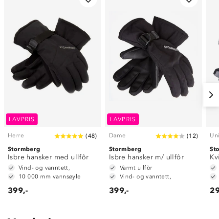
LAVPRIS
LAVPRIS
Herre
Dame
Un
(
48
)
(
12
)
Stormberg
Stormberg
St
Isbre hansker med ullfôr
Isbre hansker m/ ullfôr
Kv
Vind- og vanntett,
Varmt ullfòr
10 000 mm vannsøyle
Vind- og vanntett,
399,-
399,-
29