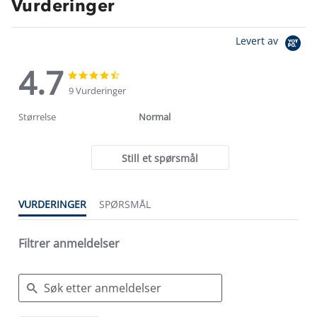
Vurderinger
Levert av
4.7
4.7
4.7
star
star
9 Vurderinger
rating
rating
Størrelse
Normal
Still et spørsmål
VURDERINGER
SPØRSMÅL
Filtrer anmeldelser