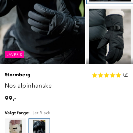
LAVPRIS
LAVPRIS
LAVPRIS
Stormberg
(9)
Nos alpinhanske
99,-
Valgt farge:
Jet Black