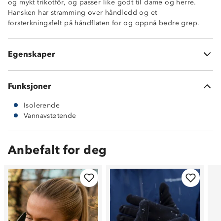
og mykt trikotfôr, og passer like godt til dame og herre.
Vattert
Hansken har stramming over håndledd og et
Fôr i mykt trikotmateriale
forsterkningsfelt på håndflaten for og oppnå bedre grep.
Stramming i håndledd
Stramming i åpning
100% polyester
Egenskaper
5-5 membran
Funksjoner
Isolerende
Vannavstøtende
Anbefalt for deg