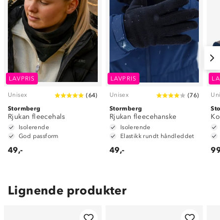
LAVPRIS
LAVPRIS
LA
Unisex
Unisex
Un
(
64
)
(
76
)
Stormberg
Stormberg
St
Rjukan fleecehals
Rjukan fleecehanske
Ko
Isolerende
Isolerende
God passform
Elastikk rundt håndleddet
49,-
49,-
99
Lignende produkter