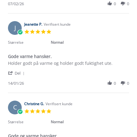
Review
07/02/26
0
0
on
by
7
Christina
Feb
H.
2026
on
Jeanette P.
Verifisert kunde
J
7
5.0
Feb
star
2026
rating
Størrelse
Normal
Gode varme hansker.
Review
review
Holder godt på varme og holder godt fuktighet ute.
by
stating
'
Jeanette
Gode
Del
Share
P.
varme
Review
14/01/26
0
0
on
hansker.
Om Stormberg
by
14
Jeanette
Jan
Verdigrunnlag
P.
2026
on
Christine G.
Verifisert kunde
C
14
Klima og miljø
5.0
Trelagsprinsippet barn
Jan
star
Kundeservice
2026
rating
Størrelse
Normal
Etisk handel
Alt du trenger til Norgesferien
Kontakt oss
Dyreetikk
Gode og varme hansker