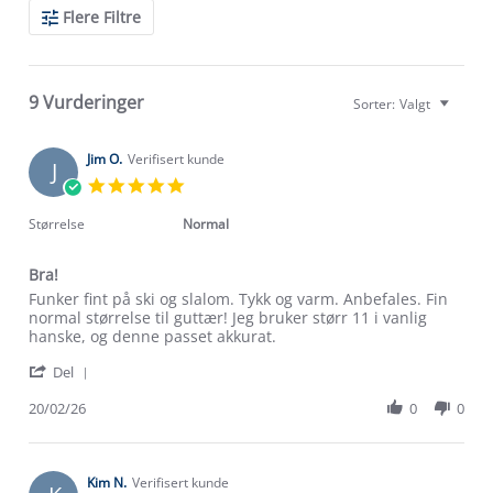
Search
Flere Filtre
Reviews
9 Vurderinger
Sorter:
Valgt
Jim O.
Verifisert kunde
J
5.0
star
rating
Størrelse
Normal
Bra!
Review
review
Funker fint på ski og slalom. Tykk og varm. Anbefales. Fin
by
stating
normal størrelse til guttær! Jeg bruker størr 11 i vanlig
Jim
Bra!
hanske, og denne passet akkurat.
O.
'
on
Del
Share
20
Review
20/02/26
0
0
Feb
by
2026
Jim
O.
on
Kim N.
Verifisert kunde