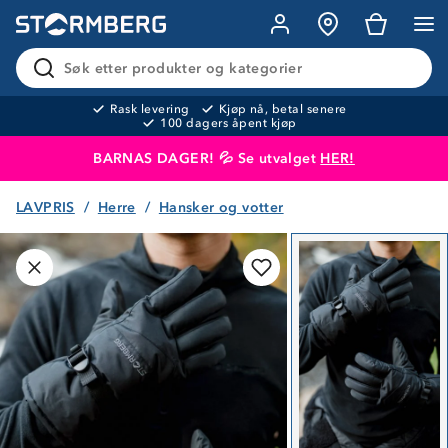
Søk etter produkter og kategorier
Rask levering
Kjøp nå, betal senere
100 dagers åpent kjøp
BARNAS DAGER! 💦 Se utvalget
HER!
LAVPRIS
Herre
Hansker og votter
Produktet er lagt i handlekurven
Til kassen