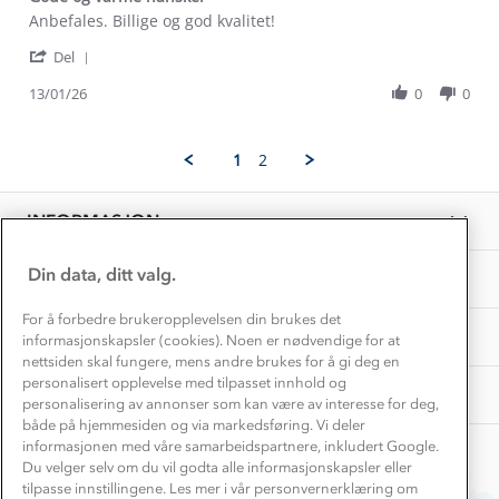
Dette trenger du til barnehagen
Review
review
Anbefales. Billige og god kvalitet!
Konkurransevinnere
1% til samfunnet
by
stating
Gravidklær
'
Christine
Gode
Del
Kundeklubb
Share
G.
og
Inkludering
Review
Hvordan velge riktig turtøy?
13/01/26
0
0
on
varme
Norgesferie 🇳🇴
Våre butikker
by
13
hansker
Materialer
Christine
Jan
Vask og vedlikehold
G.
Få turinspirasjon og tips her⛰
2026
Bedrift, barnehage og SFO
1
2
on
Personvern
EL-retur
13
Overnatte utendørs⛺
Presse
Jan
Samarbeide med oss?
INFORMASJON
2026
Store størrelser
Storms turtips🐿️
Jobbe hos oss?
Turmat oppskrifter
Din data, ditt valg.
OM OSS
Leirskole 🥾
Beredskap
For å forbedre brukeropplevelsen din brukes det
Barnehageansatt
TIPS OG RÅD
informasjonskapsler (cookies). Noen er nødvendige for at
nettsiden skal fungere, mens andre brukes for å gi deg en
Tips til hyttetur
personalisert opplevelse med tilpasset innhold og
AKTIVITETER
personalisering av annonser som kan være av interesse for deg,
både på hjemmesiden og via markedsføring. Vi deler
informasjonen med våre samarbeidspartnere, inkludert Google.
Du velger selv om du vil godta alle informasjonskapsler eller
tilpasse innstillingene. Les mer i vår personvernerklæring om