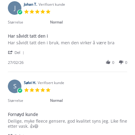
on
Johan T.
Verifisert kunde
J
22
5.0
May
star
2026
rating
Størrelse
Normal
Har såvidt tatt den i
Review
review
Har såvidt tatt den i bruk, men den virker å være bra
by
stating
'
Johan
Har
Del
Share
T.
såvidt
Review
27/02/26
0
0
on
tatt
by
27
den
Johan
Feb
i
T.
2026
on
Sølvi H.
Verifisert kunde
S
27
5.0
Feb
star
2026
rating
Størrelse
Normal
Fornøyd kunde
Review
review
Deilige, myke fleece gensere, god kvalitet syns jeg. Like fine
by
stating
etter vask. 👍😄
Sølvi
Fornøyd