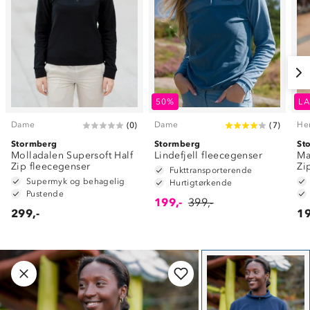
50%
LA
Dame
Dame
He
(
0
)
(
7
)
Stormberg
Stormberg
St
Molladalen Supersoft Half
Lindefjell fleecegenser
Ma
Zip fleecegenser
Zi
Fukttransporterende
Supermyk og behagelig
Hurtigtørkende
Pustende
199,-
399,-
299,-
19