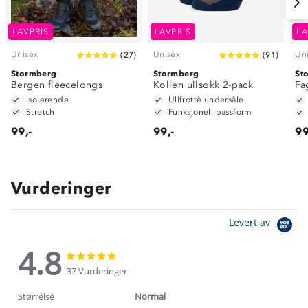
LAVPRIS
LAVPRIS
LA
Unisex
Unisex
Un
(
27
)
(
91
)
Stormberg
Stormberg
St
Bergen fleecelongs
Kollen ullsokk 2-pack
Fa
Isolerende
Ullfrottè undersåle
Stretch
Funksjonell passform
99,-
99,-
99
Vurderinger
Levert av
4.8
4.8
4.8
star
star
37 Vurderinger
rating
rating
Størrelse
Normal