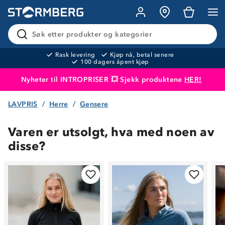
Søk etter produkter og kategorier
Rask levering
Kjøp nå, betal senere
100 dagers åpent kjøp
Nyheter til INTROPRISER 💥 Sjekk produktene
HER!
LAVPRIS
Herre
Gensere
Produktet er lagt i handlekurven
Til kassen
Varen er utsolgt, hva med noen av
disse?