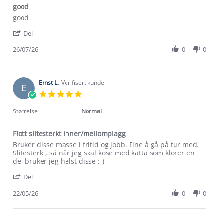
star
good
rating
Review
review
good
by
stating
'
Radu
good
Del
Share
M.
Review
26/07/26
0
0
on
by
26
Radu
Jul
M.
2026
on
Ernst L.
Verifisert kunde
E
26
5.0
Jul
star
2026
rating
Størrelse
Normal
Flott slitesterkt inner/mellomplagg
Review
review
Bruker disse masse i fritid og jobb. Fine å gå på tur med.
by
stating
Slitesterkt, så når jeg skal kose med katta som klorer en
Ernst
Flott
del bruker jeg helst disse :-)
L.
slitesterkt
'
on
inner/mellomplagg
Del
Share
22
Review
22/05/26
0
0
May
by
2026
Ernst
L.