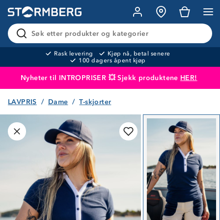
Søk etter produkter og kategorier
Rask levering
Kjøp nå, betal senere
100 dagers åpent kjøp
Nyheter til INTROPRISER 💥 Sjekk produktene
HER!
LAVPRIS
Dame
T-skjorter
Produktet er lagt i handlekurven
Til kassen