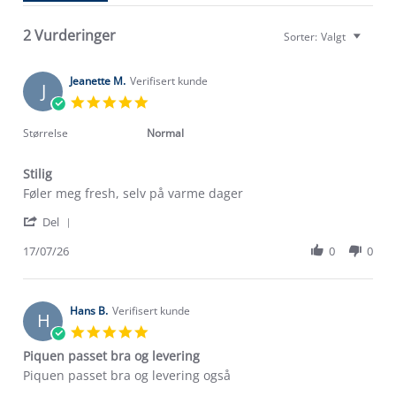
2 Vurderinger
Sorter:
Valgt
Jeanette M.
Verifisert kunde
J
5.0
star
rating
Størrelse
Normal
Om Stormberg
Stilig
Review
review
Føler meg fresh, selv på varme dager
Verdigrunnlag
by
stating
'
Jeanette
Stilig
Del
Klima og miljø
Share
M.
Trelagsprinsippet barn
Review
17/07/26
0
0
on
Kundeservice
by
Etisk handel
17
Alt du trenger til Norgesferien
Jeanette
Jul
Kontakt oss
M.
2026
Dyreetikk
on
Hans B.
Verifisert kunde
Dette trenger du til barnehagen
H
17
Konkurransevinnere
5.0
1% til samfunnet
Jul
star
Gravidklær
Piquen passet bra og levering
2026
rating
Kundeklubb
Inkludering
Review
review
Piquen passet bra og levering også
Hvordan velge riktig turtøy?
by
stating
Norgesferie 🇳🇴