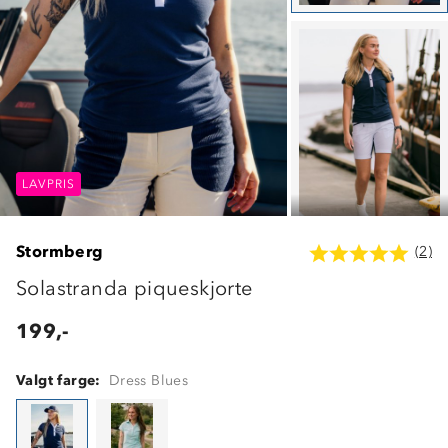
LAVPRIS
LAVPRIS
LAVPRIS
Stormberg
(2)
Solastranda piqueskjorte
199,-
Valgt farge:
Dress Blues