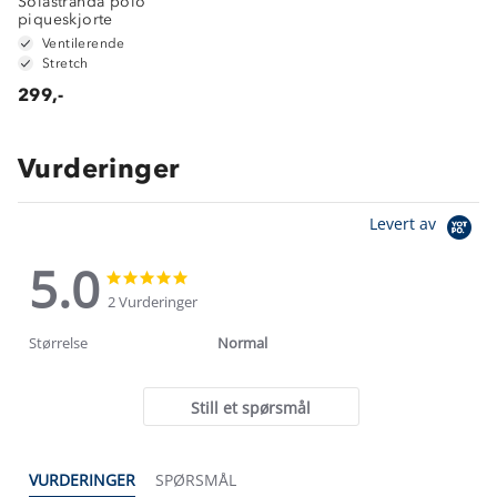
Solastranda polo
piqueskjorte
Ventilerende
Stretch
299,-
Vurderinger
Levert av
5.0
5.0
5.0
star
star
2 Vurderinger
rating
rating
Størrelse
Normal
Still et spørsmål
VURDERINGER
SPØRSMÅL