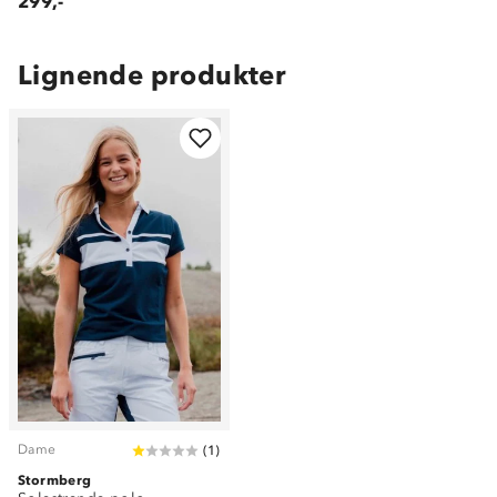
299,-
Lignende produkter
Dame
(
1
)
Stormberg