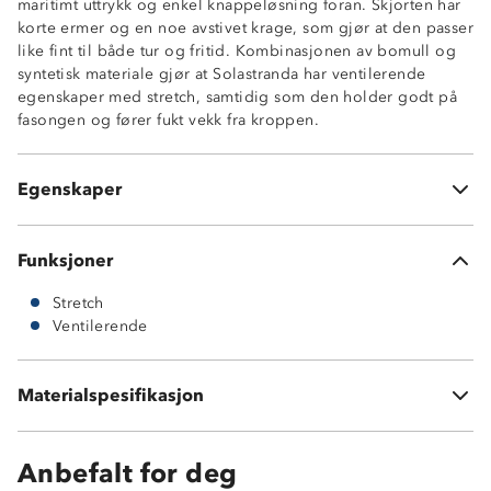
maritimt uttrykk og enkel knappeløsning foran. Skjorten har
korte ermer og en noe avstivet krage, som gjør at den passer
like fint til både tur og fritid. Kombinasjonen av bomull og
syntetisk materiale gjør at Solastranda har ventilerende
egenskaper med stretch, samtidig som den holder godt på
Ventilerende
fasongen og fører fukt vekk fra kroppen.
Stretch
Y-hals med knapper
Klassisk krage
Egenskaper
210 GSM bomull
Funksjoner
Stretch
Ventilerende
65 % polyester
Materialspesifikasjon
35 % bomull, 210 GSM
Anbefalt for deg