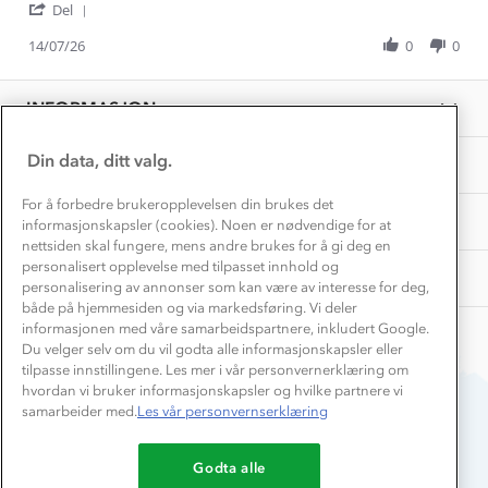
Våre butikker
'
Hans
Piquen
Del
Materialer
Share
Vask og vedlikehold
B.
passet
Få turinspirasjon og tips her⛰
Bedrift, barnehage og SFO
Review
14/07/26
0
0
on
bra
Personvern
by
14
og
EL-retur
Hans
Overnatte utendørs⛺
Jul
levering
Presse
B.
Samarbeide med oss?
2026
INFORMASJON
Store størrelser
on
Storms turtips🐿️
14
Jobbe hos oss?
Jul
Turmat oppskrifter
Din data, ditt valg.
OM OSS
Leirskole 🥾
2026
Beredskap
For å forbedre brukeropplevelsen din brukes det
Barnehageansatt
TIPS OG RÅD
informasjonskapsler (cookies). Noen er nødvendige for at
nettsiden skal fungere, mens andre brukes for å gi deg en
Tips til hyttetur
personalisert opplevelse med tilpasset innhold og
AKTIVITETER
personalisering av annonser som kan være av interesse for deg,
både på hjemmesiden og via markedsføring. Vi deler
informasjonen med våre samarbeidspartnere, inkludert Google.
Du velger selv om du vil godta alle informasjonskapsler eller
tilpasse innstillingene. Les mer i vår personvernerklæring om
hvordan vi bruker informasjonskapsler og hvilke partnere vi
samarbeider med.
Les vår personvernserklæring
Du betaler enkelt med
Godta alle