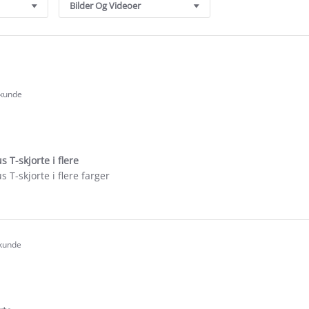
Bilder Og Videoer
 kunde
.0
tar
ating
T-skjorte i flere
T-skjorte i flere farger
e
ew
 kunde
.0
tar
ating