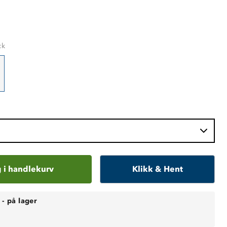
ck
 i handlekurv
Klikk & Hent
-
på lager