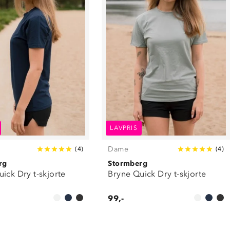
LAVPRIS
Dame
(
4
)
(
4
)
rg
Stormberg
ick Dry t-skjorte
Bryne Quick Dry t-skjorte
99,-