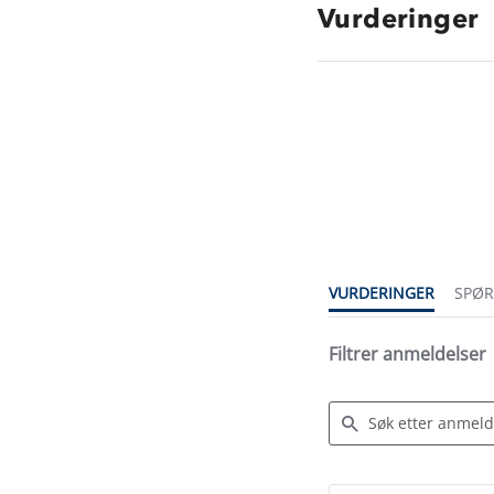
Vurderinger
4.6
star
rating
VURDERINGER
SPØ
Filtrer anmeldelser
Search