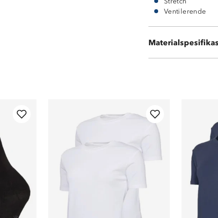
Stretch
Ventilerende
95 % bambusvis
Materialspesifika
5 % elastan