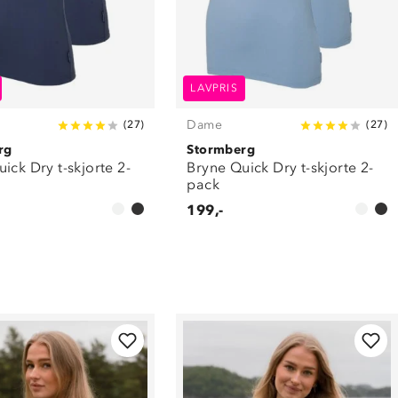
LAVPRIS
Dame
(
27
)
(
27
)
rg
Stormberg
ick Dry t-skjorte 2-
Bryne Quick Dry t-skjorte 2-
pack
199,-