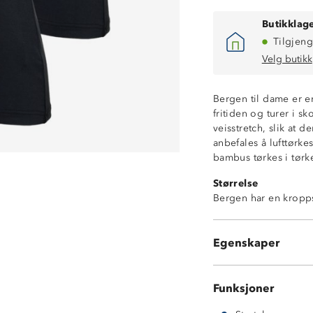
Butikklage
Tilgjeng
Velg butikk
Bergen til dame er en
fritiden og turer i 
veisstretch, slik at 
Supermyk
anbefales å lufttørk
4-veisstretch
bambus tørkes i tør
Kroppsnær faso
Størrelse
Ventilerende
Bergen har en kropp
Rund halsåpnin
Naturlig rynkefr
Holder seg myk 
Egenskaper
2 stk t-skjorter 
Funksjoner