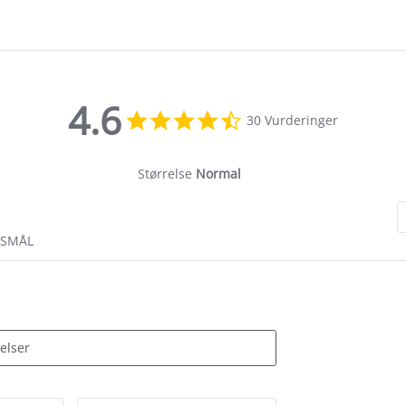
4.6
4.6
30 Vurderinger
star
rating
Størrelse
Normal
RSMÅL