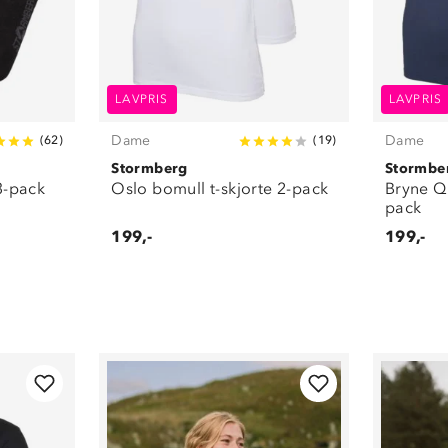
LAVPRIS
LAVPRIS
Dame
Dame
(
62
)
(
19
)
Stormberg
Stormbe
3-pack
Oslo bomull t-skjorte 2-pack
Bryne Qu
pack
199,-
199,-