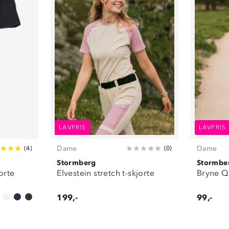
LAVPRIS
LAVPRIS
Dame
Dame
(
4
)
(
0
)
Stormberg
Stormbe
orte
Elvestein stretch t-skjorte
Bryne Qu
199,-
99,-