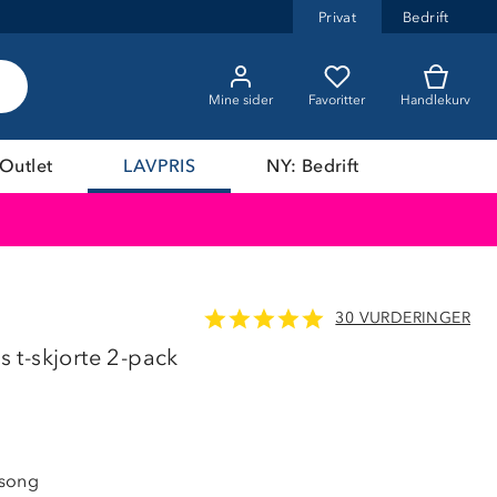
Privat
Bedrift
Mine sider
Favoritter
Handlekurv
Outlet
LAVPRIS
NY: Bedrift
30 VURDERINGER
LAVPRIS
t-skjorte 2-pack
song