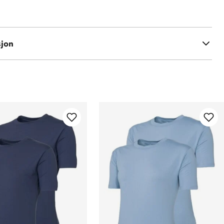
kose
sjon