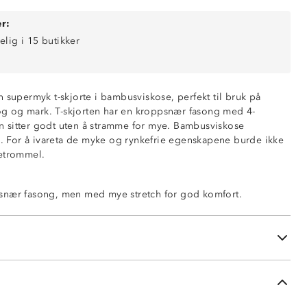
r:
elig i 15 butikker
 supermyk t-skjorte i bambusviskose, perfekt til bruk på
skog og mark. T-skjorten har en kroppsnær fasong med 4-
den sitter godt uten å stramme for mye. Bambusviskose
es. For å ivareta de myke og rynkefrie egenskapene burde ikke
ketrommel.
ng
snær fasong, men med mye stretch for god komfort.
g
i – ingen stryking
uten bruk av tøymykner
i pakken