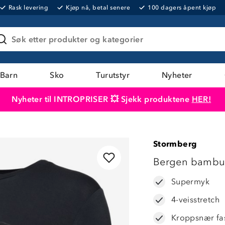
Rask levering
Kjøp nå, betal senere
100 dagers åpent kjøp
Søk etter produkter og kategorier
Barn
Sko
Turutstyr
Nyheter
Nyheter til INTROPRISER 💥 Sjekk produktene
HER!
Produktet er lagt i handlekurven
Til kassen
Stormberg
LAVPRIS
Bergen bambus 
Supermyk
4-veisstretch
Kroppsnær fa