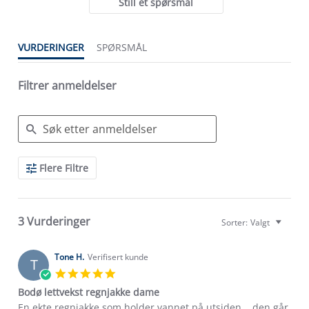
Still et spørsmål
VURDERINGER
SPØRSMÅL
Filtrer anmeldelser
Search
Flere Filtre
Reviews
3 Vurderinger
Sorter:
Valgt
Tone H.
Verifisert kunde
T
5.0
star
Bodø lettvekst regnjakke dame
rating
Review
review
En ekte regnjakke,som holder vannet på utsiden. . den går