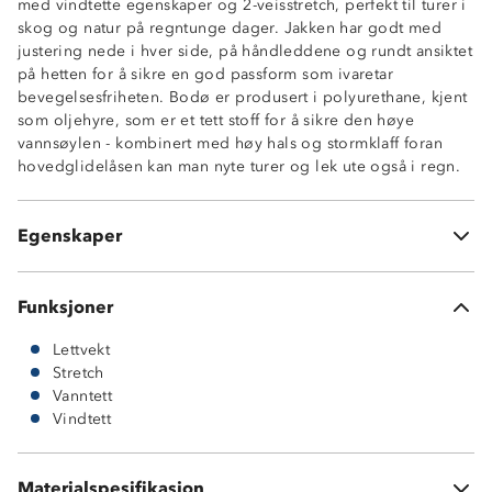
med vindtette egenskaper og 2-veisstretch, perfekt til turer i
Vindtett
skog og natur på regntunge dager. Jakken har godt med
2-veisstrech
justering nede i hver side, på håndleddene og rundt ansiktet
Lettvekt
på hetten for å sikre en god passform som ivaretar
2 glidelåslommer
bevegelsesfriheten. Bodø er produsert i polyurethane, kjent
Stormklaff foran hovedglidelås
som oljehyre, som er et tett stoff for å sikre den høye
Vannavstøtende glidelåser
vannsøylen - kombinert med høy hals og stormklaff foran
Fastmontert hette med justering rundt ansiktet
hovedglidelåsen kan man nyte turer og lek ute også i regn.
Høy hals
Strikkjustering nede i sidene
Borrelåsstramming rundt håndleddene
Egenskaper
OekoTex® standard 100
Funksjoner
Lettvekt
Stretch
Vanntett
Vindtett
Materialspesifikasjon
100 % polyurethane (PU)