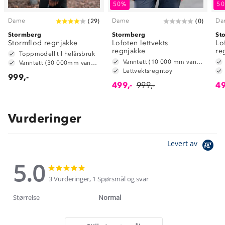
50%
5
Dame
Dame
Da
(
29
)
(
0
)
Stormberg
Stormberg
St
Stormflod regnjakke
Lofoten lettvekts
Lo
regnjakke
re
Toppmodell til helårsbruk
Vanntett (10 000 mm vannsøyle)
Vanntett (30 000mm vannsøyle)
Lettvektsregntøy
999,-
499,-
999,-
49
Vurderinger
Levert av
5.0
5.0
5.0
star
star
3 Vurderinger, 1 Spørsmål og svar
rating
rating
Størrelse
Normal