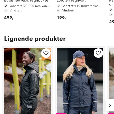
Bodø lettvekts regnbukse
Lofoten regnvott
Re
un
Vanntett (20 000 mm vannsøyle)
Vanntett (10 000mm vannsøyle)
Vindtett
Vindtett
499,-
199,-
29
Lignende produkter