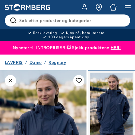
Søk etter produkter og kategorier
Rask levering
Kjøp nå, betal senere
100 dagers åpent kjøp
Nyheter til INTROPRISER 💥 Sjekk produktene
HER!
LAVPRIS
Dame
Regntøy
Produktet er lagt i handlekurven
Til kassen