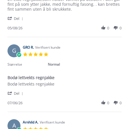
by
stating
fint på som ytter jakke, med fornuftig fasong. . kan brettes
Tone
Bodø
fint sammen uten å bli skrukkete.
H.
lettvekst
'
on
regnjakke
Del
Share
5
dame
Review
05/08/26
0
0
Aug
by
2026
Tone
H.
on
GRO R.
Verifisert kunde
G
5
5.0
Aug
star
2026
rating
Størrelse
Normal
Bodø lettvekts regnjakke
Review
review
Bodø lettvekts regnjakke
by
stating
Om Stormberg
'
GRO
Bodø
Del
Share
R.
lettvekts
Verdigrunnlag
Review
07/06/26
0
0
on
regnjakke
by
7
Klima og miljø
GRO
Jun
Trelagsprinsippet barn
R.
2026
Kundeservice
on
Arnhild A.
Verifisert kunde
Etisk handel
A
Alt du trenger til Norgesferien
7
5.0