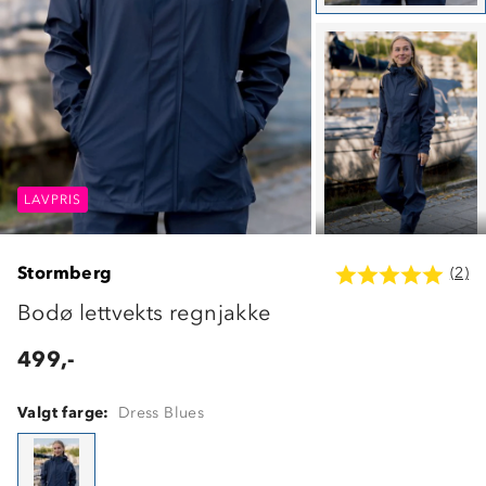
LAVPRIS
LAVPRIS
LAVPRIS
Stormberg
(2)
Bodø lettvekts regnjakke
499,-
Valgt farge:
Dress Blues