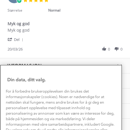
Kontakt oss
Jun
star
Dyreetikk
2026
Dette trenger du til barnehagen
rating
Størrelse
Normal
Konkurransevinnere
1% til samfunnet
Gravidklær
Myk og god
Kundeklubb
Inkludering
Review
review
Myk og god
Hvordan velge riktig turtøy?
by
stating
Norgesferie 🇳🇴
Våre butikker
'
Arnhild
Myk
Del
Materialer
Share
Vask og vedlikehold
A.
og
Få turinspirasjon og tips her⛰
Bedrift, barnehage og SFO
Review
20/03/26
0
0
on
god
Personvern
by
20
EL-retur
Arnhild
Overnatte utendørs⛺
Mar
Presse
A.
Samarbeide med oss?
2026
INFORMASJON
Store størrelser
on
Storms turtips🐿️
20
Jobbe hos oss?
Mar
Turmat oppskrifter
Din data, ditt valg.
OM OSS
Leirskole 🥾
2026
Beredskap
For å forbedre brukeropplevelsen din brukes det
Barnehageansatt
TIPS OG RÅD
informasjonskapsler (cookies). Noen er nødvendige for at
nettsiden skal fungere, mens andre brukes for å gi deg en
Tips til hyttetur
personalisert opplevelse med tilpasset innhold og
AKTIVITETER
personalisering av annonser som kan være av interesse for deg,
både på hjemmesiden og via markedsføring. Vi deler
informasjonen med våre samarbeidspartnere, inkludert Google.
Du velger selv om du vil godta alle informasjonskapsler eller