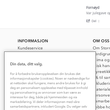
May
2026
Fornøyd
Review
review
Var julegave o
by
stating
'
Dag
Fornøyd
Del
Shar
Ø.
Revi
on
by
7
Dag
Jan
INFORMASJON
OM OSS
Ø.
2026
on
Kundeservice
Om Stor
7
Jan
Kontakt oss
Verdigru
2026
Konkurransevinnere
Klima og
Din data, ditt valg.
Kundeklubb
Etisk han
Våre butikker
Dyreetik
For å forbedre brukeropplevelsen din brukes det
Bedrift, barnehage og SFO
1% til s
informasjonskapsler (cookies). Noen er nødvendige for
Presse
Inkluder
at nettsiden skal fungere, mens andre brukes for å gi
deg en personalisert opplevelse med tilpasset innhold
Material
og personalisering av annonser som kan være av
Personve
interesse for deg, både på hjemmesiden og via
Samarbe
markedsføring. Vi deler informasjonen med våre
Jobbe ho
samarbeidspartnere, inkludert Google. Du velger selv