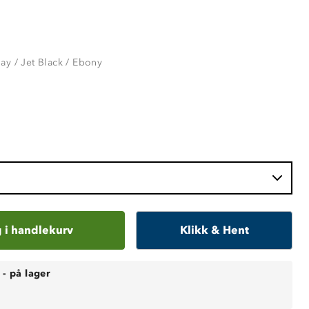
ay / Jet Black / Ebony
 i handlekurv
Klikk & Hent
-
på lager