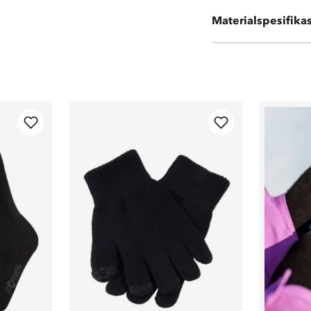
15 % polyester
Materialspesifika
3 % elastan