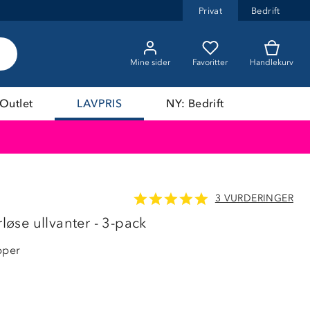
Privat
Bedrift
Mine sider
Favoritter
Handlekurv
Outlet
LAVPRIS
NY: Bedrift
3 VURDERINGER
LAVPRIS
rløse ullvanter - 3-pack
pper