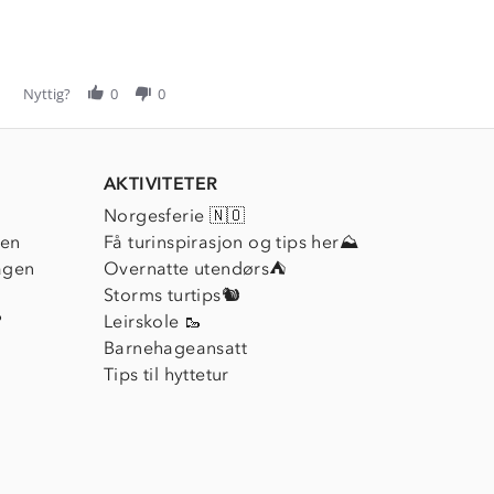
Nyttig?
0
0
AKTIVITETER
Norgesferie 🇳🇴
ien
Få turinspirasjon og tips her⛰
agen
Overnatte utendørs⛺
Storms turtips🐿️
?
Leirskole 🥾
Barnehageansatt
Tips til hyttetur