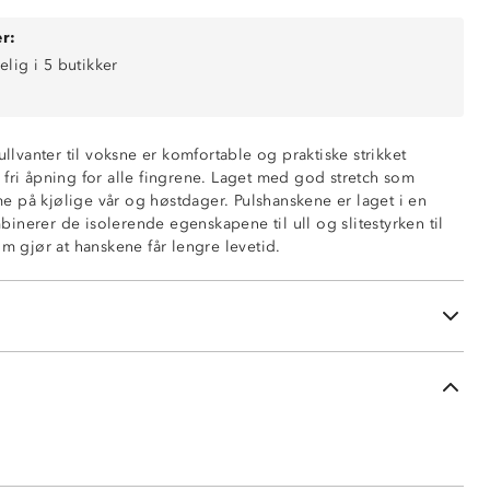
r:
elig i 5 butikker
 ullvanter til voksne er komfortable og praktiske strikket
 fri åpning for alle fingrene. Laget med god stretch som
 på kjølige vår og høstdager. Pulshanskene er laget i en
er
inerer de isolerende egenskapene til ull og slitestyrken til
om gjør at hanskene får lengre levetid.
pakken
d 100-sertifisert