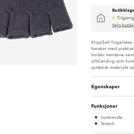
Butikklage
Tilgjeng
Velg butikk
Klippfjell fingerløse
hansker med praktisk
holder hendene varme
Fingerløse tupp
ullblanding som komb
Myk ull
syntetisk materiale s
4-veisstretch
Isolerende
3 par hansker i 
Egenskaper
OekoTex® standar
Funksjoner
Isolerende
Stretch
41% ull
41 % akryl