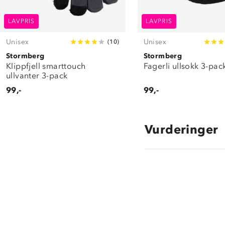
LAVPRIS
LAVPRIS
Unisex
Unisex
(
10
)
Stormberg
Stormberg
Klippfjell smarttouch
Fagerli ullsokk 3-pac
ullvanter 3-pack
99,-
99,-
Vurderinger
5.0
star
rating