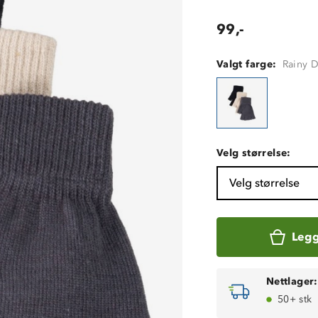
99,-
Valgt farge:
Rainy D
Velg størrelse:
Velg størrelse
Legg
Nettlager:
50+ stk