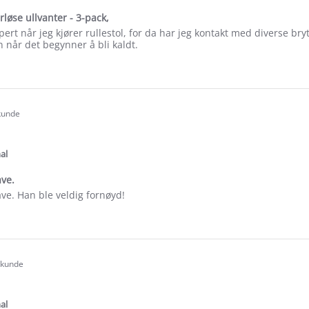
erløse ullvanter - 3-pack,
pert når jeg kjører rullestol, for da har jeg kontakt med diverse bry
 når det begynner å bli kaldt.
e
ew
 kunde
.0
tar
ating
al
ave.
ave. Han ble veldig fornøyd!
e
ew
t kunde
.0
tar
ating
al