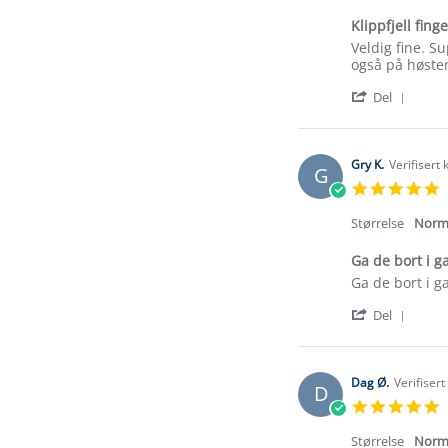
Klippfjell fing
Review
review
Veldig fine. Su
by
stating
også på høsten
Svein
Klippfjell
'
L.
fingerløse
Del
Shar
on
ullvanter
Revi
3
-
by
Aug
3-
Svein
2026
pack,
Gry K.
Verifisert
G
L.
5
on
s
3
r
Størrelse
Norm
Aug
2026
Ga de bort i g
Review
review
Ga de bort i g
by
stating
'
Gry
Ga
Del
Shar
K.
de
Revi
on
bort
by
14
i
Gry
May
gave.
Dag Ø.
Verifiser
D
K.
2026
5
on
s
14
r
Størrelse
Norm