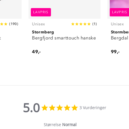
LAVPRIS
LAVPRIS
Unisex
Unisex
(
190
)
(
1
)
Stormberg
Stormbe
k
Bergfjord smarttouch hanske
Bergdal
49,-
99,-
5.0
5.0
3 Vurderinger
star
rating
Størrelse
Normal