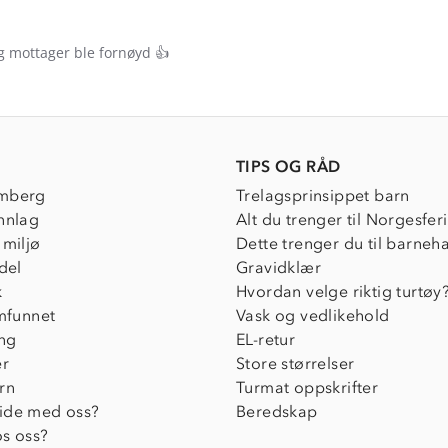
g mottager ble fornøyd 👍
e
ew
TIPS OG RÅD
mberg
Trelagsprinsippet barn
nnlag
Alt du trenger til Norgesfer
 miljø
Dette trenger du til barneh
del
Gravidklær
k
Hvordan velge riktig turtøy
amfunnet
Vask og vedlikehold
ing
EL-retur
er
Store størrelser
rn
Turmat oppskrifter
ide med oss?
Beredskap
s oss?