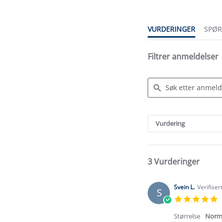
VURDERINGER
SPØ
Filtrer anmeldelser
Search
Reviews
Vurdering
3 Vurderinger
Svein L.
Verifiser
S
5
s
r
Størrelse
Norm