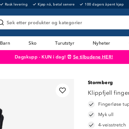
Rask levering
Kjøp nå, betal senere
100 dagers åpent kjøp
Søk etter produkter og kategorier
Barn
Sko
Turutstyr
Nyheter
Dagskupp - KUN i dag! ⏰
Se tilbudene HER!
Produktet er lagt i handlekurven
Til kassen
Stormberg
LAVPRIS
Klippfjell finge
Fingerløse tu
Myk ull
4-veisstretch