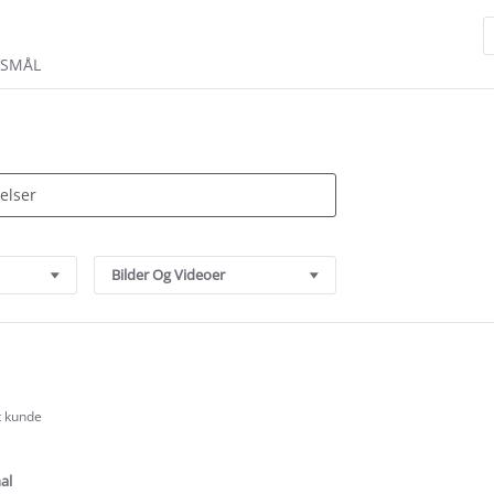
RSMÅL
Bilder Og Videoer
t kunde
.0
tar
ating
al