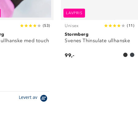
LAVPRIS
Unisex
(
53
)
(
11
)
rg
Stormberg
 ullhanske med touch
Svenes Thinsulate ullhanske
99,-
Levert av