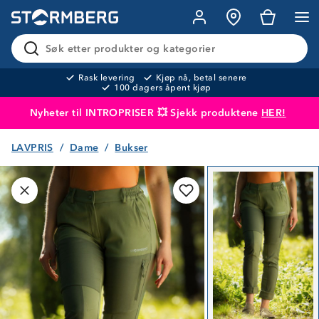
Søk etter produkter og kategorier
Rask levering
Kjøp nå, betal senere
100 dagers åpent kjøp
Nyheter til INTROPRISER 💥 Sjekk produktene
HER!
LAVPRIS
Dame
Bukser
Produktet er lagt i handlekurven
Til kassen