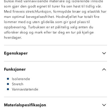
bukse med vannavvisende materiale og isolerende innside
Isolerende børstet innside
som gjør den godt egnet til turer fra sen høst til tidlig vår.
4-veisstretch
Med fireveis stretchfunksjon, formsydde knær og elastikk har
Vannavvisende
man optimal bevegelsesfrihet. Hodnafjellet har totalt fire
2 stikklommer i sidene
lommer med og uten glidelås som gir god plass til
2 lårlommer med glidelås
oppbevaring. Turbuksen er et pålitelig valg enten du
Formsydde knær
utforsker skog og mark eller tar deg en tur på kjølige
Rette ben uten justering
hverdager.
Elastisk linning
Beltehemper
Enkel trykknapp i front med glidelås
Egenskaper
Normal passform
Funksjoner
Isolerende
Stretch
Vannavstøtende
Materialspesifikasjon
92 % polyester 8 % elastan