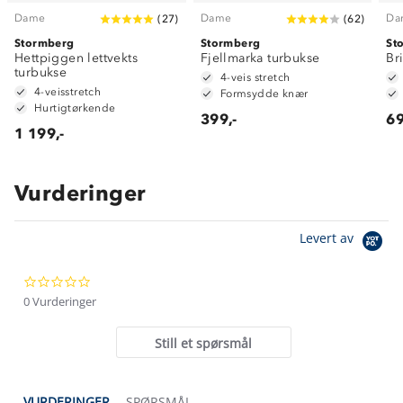
Dame
Dame
Da
(
27
)
(
62
)
Stormberg
Stormberg
St
Hettpiggen lettvekts
Fjellmarka turbukse
Br
turbukse
4-veis stretch
4-veisstretch
Formsydde knær
Hurtigtørkende
399,-
69
1 199,-
Vurderinger
Om Stormberg
Levert av
Verdigrunnlag
0.0
Klima og miljø
Trelagsprinsippet barn
star
0 Vurderinger
Kundeservice
rating
Etisk handel
Alt du trenger til Norgesferien
Still et spørsmål
Kontakt oss
Dyreetikk
Dette trenger du til barnehagen
Konkurransevinnere
1% til samfunnet
VURDERINGER
SPØRSMÅL