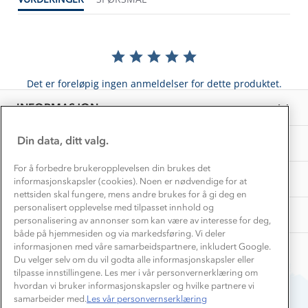
Gravidklær
Kundeklubb
Inkludering
Hvordan velge riktig turtøy?
Norgesferie 🇳🇴
Våre butikker
Materialer
Vask og vedlikehold
Få turinspirasjon og tips her⛰
Bedrift, barnehage og SFO
Personvern
Det er foreløpig ingen anmeldelser for dette produktet.
EL-retur
Overnatte utendørs⛺
Presse
Samarbeide med oss?
INFORMASJON
Store størrelser
Storms turtips🐿️
Jobbe hos oss?
Turmat oppskrifter
Din data, ditt valg.
OM OSS
Leirskole 🥾
Beredskap
For å forbedre brukeropplevelsen din brukes det
Barnehageansatt
TIPS OG RÅD
informasjonskapsler (cookies). Noen er nødvendige for at
nettsiden skal fungere, mens andre brukes for å gi deg en
Tips til hyttetur
personalisert opplevelse med tilpasset innhold og
AKTIVITETER
personalisering av annonser som kan være av interesse for deg,
både på hjemmesiden og via markedsføring. Vi deler
informasjonen med våre samarbeidspartnere, inkludert Google.
Du velger selv om du vil godta alle informasjonskapsler eller
tilpasse innstillingene. Les mer i vår personvernerklæring om
hvordan vi bruker informasjonskapsler og hvilke partnere vi
samarbeider med.
Les vår personvernserklæring