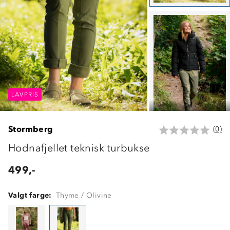
LAVPRIS
LAVPRIS
LAVPRIS
Stormberg
(0)
Hodnafjellet teknisk turbukse
499,-
Valgt farge:
Thyme / Olivine