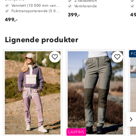
2-veisstretch
Vanntett (10 000 mm vannsøyle)
Ventilerende
Fukttransporterende (5 000 g/ m2/ 24t)
399,-
49
499,-
Lignende produkter
P
LAVPRIS