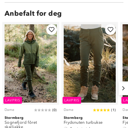
Anbefalt for deg
LAVPRIS
LAVPRIS
LA
Dame
Dame
Da
(
0
)
(
1
)
Stormberg
Stormberg
St
Sognefjord fôret
Frydsnuten turbukse
Fj
skalljakke