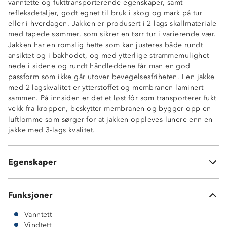
vanntette og fukttransporterende egenskaper, samt
refleksdetaljer, godt egnet til bruk i skog og mark på tur
eller i hverdagen. Jakken er produsert i 2-lags skallmateriale
Vanntett (15 000 mm vannsøyle)
med tapede sømmer, som sikrer en tørr tur i varierende vær.
Fukttransporterende (5 000 g/ m2/ 24t)
Jakken har en romslig hette som kan justeres både rundt
Vindtett
ansiktet og i bakhodet, og med ytterlige strammemulighet
Tapede sømmer
nede i sidene og rundt håndleddene får man en god
2-lags skall
passform som ikke går utover bevegelsesfriheten. I en jakke
Meshfôr
med 2-lagskvalitet er ytterstoffet og membranen laminert
Refleks
sammen. På innsiden er det et løst fôr som transporterer fukt
2 sidelommer med glidelås
vekk fra kroppen, beskytter membranen og bygger opp en
Vannavstøtende glidelåser
luftlomme som sørger for at jakken oppleves lunere enn en
Fast hette med justering rundt ansiktet og i bakhodet
jakke med 3-lags kvalitet.
Strikkjustering nede i sidene
Borrelåsstramming rundt håndledd
Høy hals med hakebeskytter på glidelås
Egenskaper
Knagghempe innside av nakken
Funksjoner
Vanntett
Vindtett