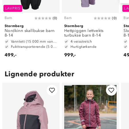
LAVPRIS
LA
Barn
Barn
Ba
(
0
)
(
0
)
Stormberg
Stormberg
St
Nordkinn skallbukse barn
Hettpiggen lettvekts
Sk
8-14
turbukse barn 8-14
8-
Vanntett (15 000 mm vannsøyle)
4-veisstretch
Fukttransporterende (5 000 g/m2/24t)
Hurtigtørkende
499,-
999,-
49
Lignende produkter