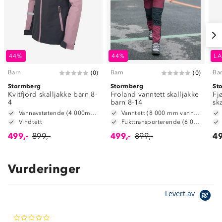
44%
44%
LA
Barn
Barn
Ba
(
0
)
(
0
)
Stormberg
Stormberg
St
Kvitfjord skalljakke barn 8-
Froland vanntett skalljakke
Fj
4
barn 8-14
sk
Vannavstøtende (4 000mm vannsøyle)
Vanntett (8 000 mm vannsøyle)
Vindtett
Fukttransporterende (6 000 g/m2/24t)
499,-
899,-
499,-
899,-
49
Vurderinger
Om Stormberg
Levert av
Verdigrunnlag
0.0
Klima og miljø