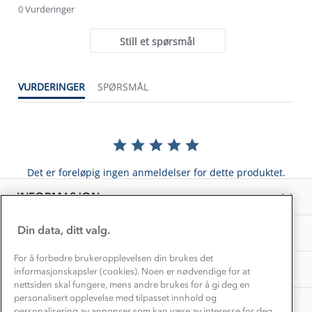
Trelagsprinsippet barn
star
0 Vurderinger
Kundeservice
rating
Etisk handel
Alt du trenger til Norgesferien
Still et spørsmål
Kontakt oss
Dyreetikk
Dette trenger du til barnehagen
Konkurransevinnere
1% til samfunnet
VURDERINGER
SPØRSMÅL
Gravidklær
Kundeklubb
Inkludering
Hvordan velge riktig turtøy?
Norgesferie 🇳🇴
Våre butikker
Materialer
Vask og vedlikehold
Få turinspirasjon og tips her⛰
Bedrift, barnehage og SFO
Personvern
Det er foreløpig ingen anmeldelser for dette produktet.
EL-retur
Overnatte utendørs⛺
Presse
Samarbeide med oss?
INFORMASJON
Store størrelser
Storms turtips🐿️
Jobbe hos oss?
Turmat oppskrifter
Din data, ditt valg.
OM OSS
Leirskole 🥾
Beredskap
For å forbedre brukeropplevelsen din brukes det
Barnehageansatt
TIPS OG RÅD
informasjonskapsler (cookies). Noen er nødvendige for at
nettsiden skal fungere, mens andre brukes for å gi deg en
Tips til hyttetur
personalisert opplevelse med tilpasset innhold og
AKTIVITETER
personalisering av annonser som kan være av interesse for deg,