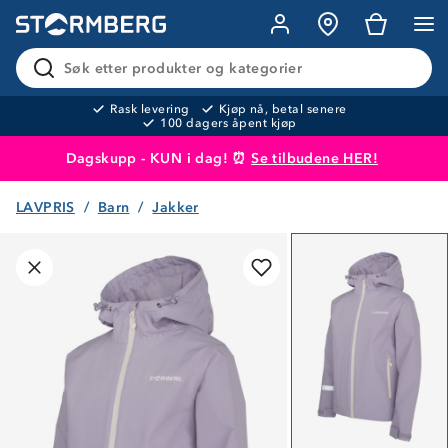
Søk etter produkter og kategorier
Rask levering
Kjøp nå, betal senere
100 dagers åpent kjøp
Dagskupp - KUN i dag! ⏰
Se tilbudene HER!
LAVPRIS
Barn
Jakker
Produktet er lagt i handlekurven
Til kassen