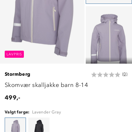
LAVPRIS
LAVPRIS
LAVPRIS
Stormberg
(0)
Skomvær skalljakke barn 8-14
499,-
Valgt farge:
Lavender Gray