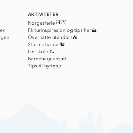
AKTIVITETER
Norgesferie 🇳🇴
ien
Få turinspirasjon og tips her⛰
agen
Overnatte utendørs⛺
Storms turtips🐿️
?
Leirskole 🥾
Barnehageansatt
Tips til hyttetur