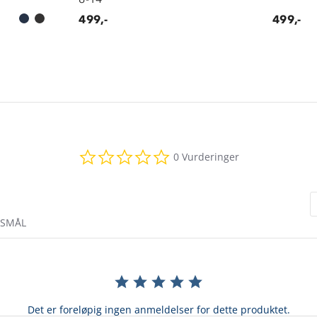
499,-
499,-
0.0
0 Vurderinger
star
rating
RSMÅL
Det er foreløpig ingen anmeldelser for dette produktet.