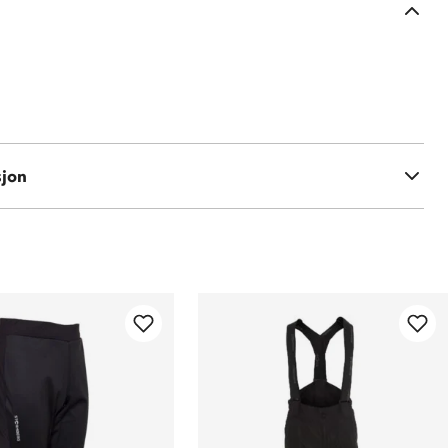
% nylon
sjon
olyester