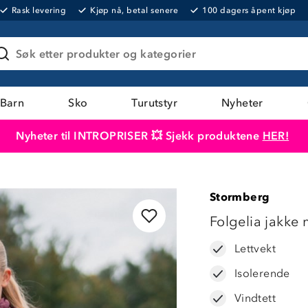
Rask levering
Kjøp nå, betal senere
100 dagers åpent kjøp
Søk etter produkter og kategorier
Barn
Sko
Turutstyr
Nyheter
Nyheter til INTROPRISER 💥 Sjekk produktene
HER!
Produktet er lagt i handlekurven
Til kassen
Stormberg
LAVPRIS
Folgelia jakke 
Lettvekt
Isolerende
Vindtett