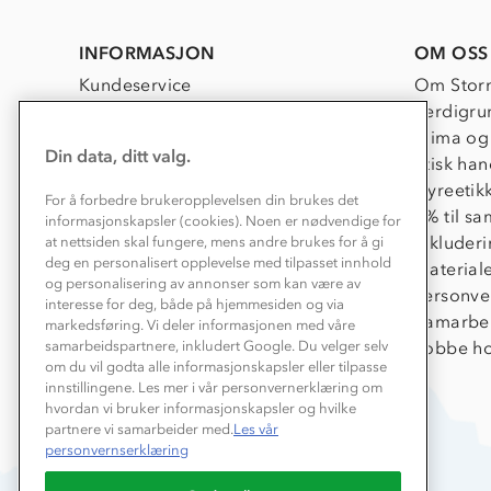
INFORMASJON
OM OSS
Kundeservice
Om Stor
Kontakt oss
Verdigru
Konkurransevinnere
Klima og
Din data, ditt valg.
Kundeklubb
Etisk han
Våre butikker
Dyreetik
For å forbedre brukeropplevelsen din brukes det
Bedrift, barnehage og SFO
1% til s
informasjonskapsler (cookies). Noen er nødvendige for
Presse
Inkluder
at nettsiden skal fungere, mens andre brukes for å gi
deg en personalisert opplevelse med tilpasset innhold
Material
og personalisering av annonser som kan være av
Personve
interesse for deg, både på hjemmesiden og via
Samarbe
markedsføring. Vi deler informasjonen med våre
Jobbe ho
samarbeidspartnere, inkludert Google. Du velger selv
om du vil godta alle informasjonskapsler eller tilpasse
innstillingene. Les mer i vår personvernerklæring om
hvordan vi bruker informasjonskapsler og hvilke
partnere vi samarbeider med.
Les vår
personvernserklæring