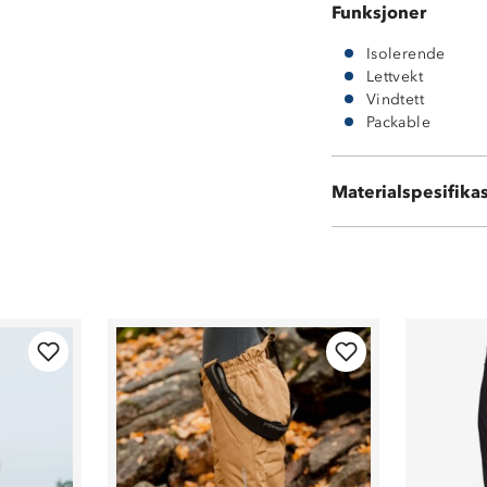
Funksjoner
Isolerende
Lettvekt
Vindtett
Packable
Ytterstoff: 100 
Materialspesifika
Fôring: 100 % p