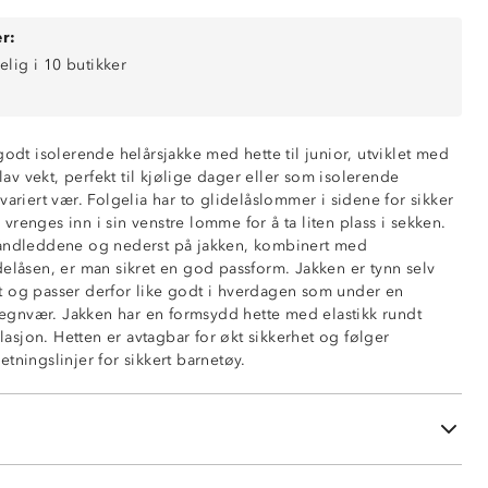
r:
elig i 10 butikker
godt isolerende helårsjakke med hette til junior, utviklet med
 lav vekt, perfekt til kjølige dager eller som isolerende
variert vær. Folgelia har to glidelåslommer i sidene for sikker
renges inn i sin venstre lomme for å ta liten plass i sekken.
håndleddene og nederst på jakken, kombinert med
delåsen, er man sikret en god passform. Jakken er tynn selv
 og passer derfor like godt i hverdagen som under en
 regnvær. Jakken har en formsydd hette med elastikk rundt
olasjon. Hetten er avtagbar for økt sikkerhet og følger
ed glidelås
tningslinjer for sikkert barnetøy.
å glidelås
vendig i nakken
dledd og nede i sidene
sert