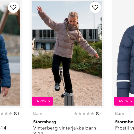
LAVPRIS
LAVPRIS
Barn
Barn
(
0
)
(
0
)
Stormberg
Stormbe
-14
Vinterberg vinterjakke barn
Frostli 
8-14