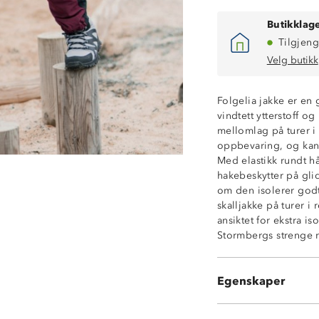
Butikklage
Tilgjeng
Velg butikk
Folgelia jakke er en 
vindtett ytterstoff og
mellomlag på turer i 
oppbevaring, og kan v
Lettvekt
Med elastikk rundt 
Isolerende
hakebeskytter på gli
Vindtett
om den isolerer godt
Packable
skalljakke på turer i
Avtagbar hette
ansiktet for ekstra is
2 sidelommer m
Stormbergs strenge re
Hakebeskytter p
Knagghempe inn
Elastikk på hån
Egenskaper
OekoTex®-sertifi