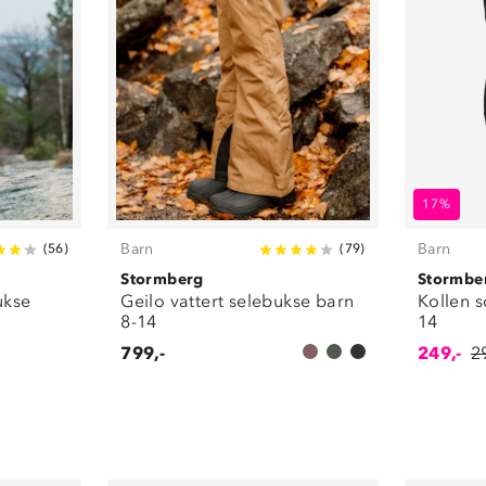
17%
Barn
Barn
(
56
)
(
79
)
Stormberg
Stormbe
bukse
Geilo vattert selebukse barn
Kollen s
8-14
14
799,-
249,-
2