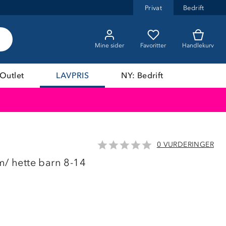
Privat
Bedrift
Mine sider
Favoritter
Handlekurv
Outlet
LAVPRIS
NY: Bedrift
0 VURDERINGER
LAVPRIS
m/ hette barn 8-14