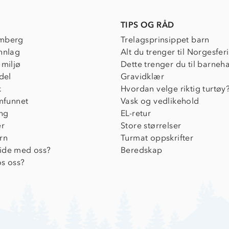
TIPS OG RÅD
mberg
Trelagsprinsippet barn
nnlag
Alt du trenger til Norgesfer
 miljø
Dette trenger du til barneh
del
Gravidklær
k
Hvordan velge riktig turtøy
amfunnet
Vask og vedlikehold
ing
EL-retur
er
Store størrelser
rn
Turmat oppskrifter
ide med oss?
Beredskap
s oss?