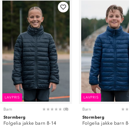
LAVPRIS
LAVPRIS
Barn
Barn
(
0
)
Stormberg
Stormberg
Folgelia jakke barn 8-14
Folgelia jakke barn 8