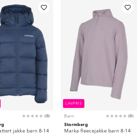
LAVPRIS
Barn
(
0
)
(
0
)
rg
Stormberg
vattert jakke barn 8-14
Marka fleecejakke barn 8-14