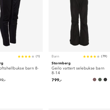
Barn
(
1
)
(
79
)
rg
Stormberg
oftshellbukse barn 8-
Geilo vattert selebukse barn
8-14
99,-
799,-