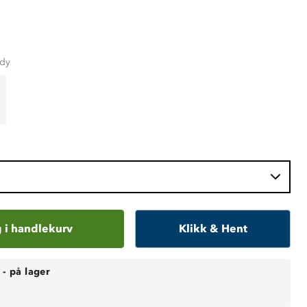
dy
 i handlekurv
Klikk & Hent
-
på lager