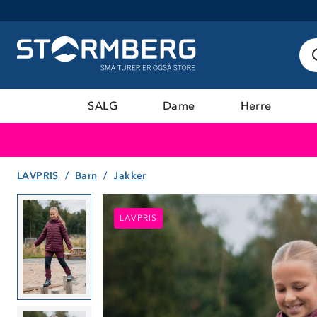
SALG
Dame
Herre
LAVPRIS
Barn
Jakker
LAVPRIS
LAVPRIS