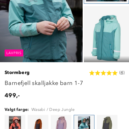
LAVPRIS
LAVPRIS
LAVPRIS
Stormberg
(4)
Barnefjell skalljakke barn 1-7
499,-
Valgt farge:
Wasabi / Deep Jungle