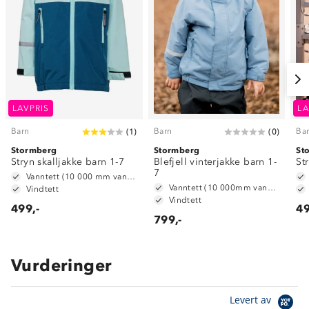
LAVPRIS
LA
Barn
Barn
Ba
(
1
)
(
0
)
Stormberg
Stormberg
St
Stryn skalljakke barn 1-7
Blefjell vinterjakke barn 1-
St
7
Vanntett (10 000 mm vannsøyle)
Vanntett (10 000mm vannsøyle)
Vindtett
Vindtett
499,-
49
799,-
Vurderinger
Levert av