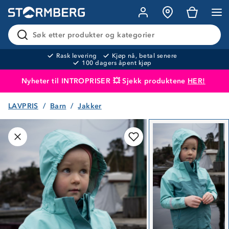
Søk etter produkter og kategorier
Rask levering
Kjøp nå, betal senere
100 dagers åpent kjøp
Nyheter til INTROPRISER 💥 Sjekk produktene
HER!
LAVPRIS
Barn
Jakker
Produktet er lagt i handlekurven
Til kassen