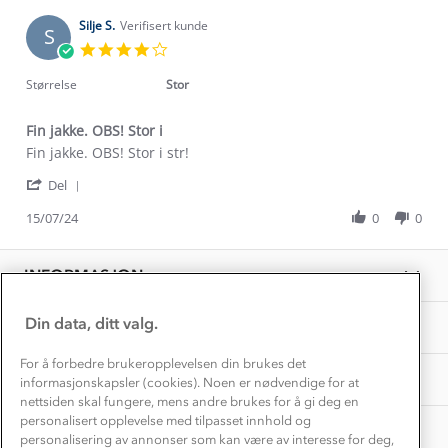
Trelagsprinsippet barn
T.
2024
Kundeservice
on
Silje S.
Verifisert kunde
Etisk handel
S
Alt du trenger til Norgesferien
23
4.0
Kontakt oss
Aug
star
Dyreetikk
2024
Dette trenger du til barnehagen
rating
Størrelse
Stor
Konkurransevinnere
1% til samfunnet
Gravidklær
Fin jakke. OBS! Stor i
Kundeklubb
Inkludering
Review
review
Fin jakke. OBS! Stor i str!
Hvordan velge riktig turtøy?
by
stating
Norgesferie 🇳🇴
Våre butikker
'
Silje
Fin
Del
Materialer
Share
Vask og vedlikehold
S.
jakke.
Få turinspirasjon og tips her⛰
Bedrift, barnehage og SFO
Review
15/07/24
0
0
on
OBS!
Personvern
by
15
Stor
EL-retur
Silje
Overnatte utendørs⛺
Jul
i
Presse
S.
Samarbeide med oss?
2024
INFORMASJON
Store størrelser
on
Storms turtips🐿️
15
Jobbe hos oss?
Jul
Turmat oppskrifter
Din data, ditt valg.
OM OSS
Leirskole 🥾
2024
Beredskap
For å forbedre brukeropplevelsen din brukes det
Barnehageansatt
TIPS OG RÅD
informasjonskapsler (cookies). Noen er nødvendige for at
nettsiden skal fungere, mens andre brukes for å gi deg en
Tips til hyttetur
personalisert opplevelse med tilpasset innhold og
AKTIVITETER
personalisering av annonser som kan være av interesse for deg,