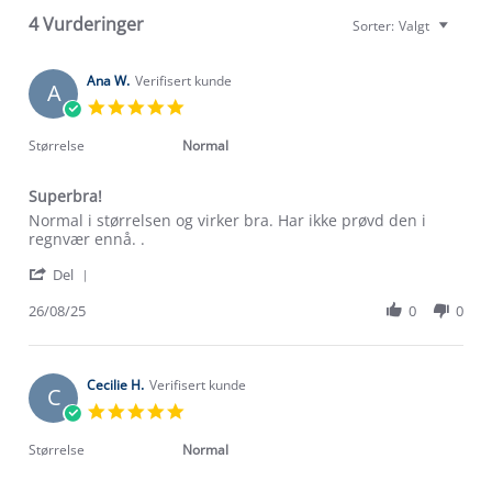
4 Vurderinger
Sorter:
Valgt
Ana W.
Verifisert kunde
A
5.0
star
rating
Størrelse
Normal
Superbra!
Review
review
Normal i størrelsen og virker bra. Har ikke prøvd den i
by
stating
regnvær ennå. .
Ana
Superbra!
'
W.
Del
Share
on
Review
26/08/25
0
0
26
by
Aug
Ana
2025
W.
on
Cecilie H.
Verifisert kunde
C
26
5.0
Aug
star
2025
rating
Størrelse
Normal