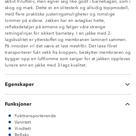
aktivt friluftsliv, men egner seg like godt i barnehagen, som i
skog og mark. Dette er en slitesterk og allsidig toppmodell,
med flere praktiske justeringsmuligheter og romslige
Toppmodell
lommer på sidene. Jakken har en avtagbar hette,
Vanntett, 12 000 mm vannsøyle
refleksdetaljer på ermene og følger våre strenge
Fukttransporterende 4 000 g/m2 / 24h
retningslinjer for sikkert barnetøy. I en jakke med 2-
Vindtett
lagskvalitet er ytterstoffet og membranen laminert sammen.
Meshfôr
På innsiden vil det være et løst meshfôr. Det løse fôret
Stormklaff foran glidelås i front
transporterer fukt vekk fra kroppen, beskytter membranen og
Avtagbar hette med justeringsmuligheter
bygger opp en luftlomme som sørger for at jakken oppleves
To glidelåslommer i sidene
lunere enn en jakke med 3-lags kvalitet.
Borrelåsstramming i ermeåpningene
Refleksdetaljer på ermene
Enhåndsstramming nederst
Egenskaper
Økotex Standard 100
Funksjoner
Fukttransporterende
Vanntett
Vindtett
Refleks