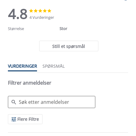
4.8
4.8
4.8
star
star
4 Vurderinger
rating
rating
Størrelse
Stor
Still et spørsmål
VURDERINGER
SPØRSMÅL
Filtrer anmeldelser
Search
Flere Filtre
Reviews