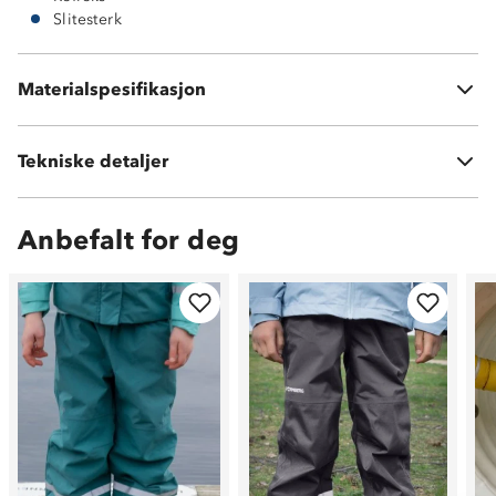
Slitesterk
Hovedmateriale: 100 % nylon
Materialspesifikasjon
Meshfôr 100 % polyester
Tekniske detaljer
Vekt:
280 gram i str 98
Anbefalt for deg