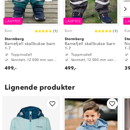
LAVPRIS
LAVPRIS
LA
Barn
Barn
Ba
(
1
)
(
1
)
Stormberg
Stormberg
St
Barnefjell skallbukse barn
Barnefjell skallbukse barn
No
1-7
1-7
1-
Toppmodell
Toppmodell
Vanntett, 12 000 mm vannsøyle
Vanntett, 12 000 mm vannsøyle
499,-
499,-
39
Lignende produkter