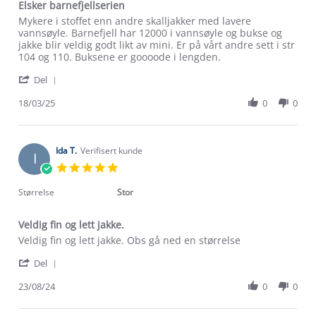
Elsker barnefjellserien
Review
review
Mykere i stoffet enn andre skalljakker med lavere
by
stating
vannsøyle. Barnefjell har 12000 i vannsøyle og bukse og
Cecilie
Elsker
jakke blir veldig godt likt av mini. Er på vårt andre sett i str
H.
barnefjellserien
104 og 110. Buksene er goooode i lengden.
on
'
18
Del
Share
Mar
Review
18/03/25
0
0
2025
by
Cecilie
H.
on
Ida T.
Verifisert kunde
I
18
5.0
Mar
star
2025
rating
Størrelse
Stor
Veldig fin og lett jakke.
Review
review
Veldig fin og lett jakke. Obs gå ned en størrelse
by
stating
Om Stormberg
'
Ida
Veldig
Del
Share
T.
fin
Verdigrunnlag
Review
23/08/24
0
0
on
og
by
23
lett
Klima og miljø
Ida
Aug
jakke.