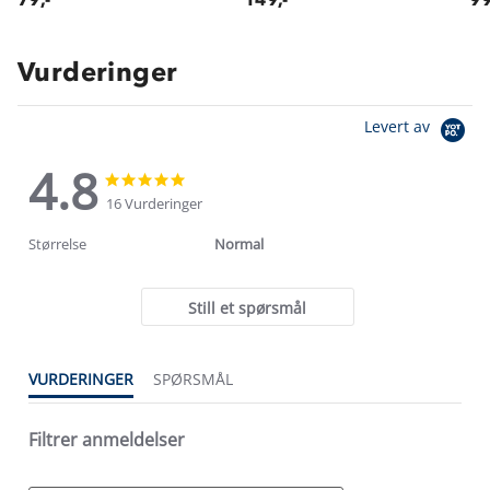
Vurderinger
Levert av
4.8
4.8
4.8
star
star
16 Vurderinger
rating
rating
Størrelse
Normal
Still et spørsmål
VURDERINGER
SPØRSMÅL
Filtrer anmeldelser