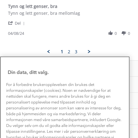
Kontakt oss
Dyreetikk
Tynn og lett genser, bra
Dette trenger du til barnehagen
Review
review
Tynn og lett genser, bra mellomlag
Konkurransevinnere
1% til samfunnet
by
stating
Gravidklær
'
Marte
Tynn
Del
Kundeklubb
Share
L.
og
Inkludering
Hvordan velge riktig turtøy?
Review
04/08/24
0
0
on
lett
Norgesferie 🇳🇴
Våre butikker
by
4
genser,
Materialer
Marte
Aug
bra
Vask og vedlikehold
L.
Få turinspirasjon og tips her⛰
2024
Bedrift, barnehage og SFO
1
2
3
Personvern
on
EL-retur
4
Overnatte utendørs⛺
Presse
Aug
Samarbeide med oss?
INFORMASJON
2024
Store størrelser
Din data, ditt valg.
Storms turtips🐿️
Jobbe hos oss?
Turmat oppskrifter
OM OSS
For å forbedre brukeropplevelsen din brukes det
Leirskole 🥾
informasjonskapsler (cookies). Noen er nødvendige for at
Beredskap
nettsiden skal fungere, mens andre brukes for å gi deg en
Barnehageansatt
TIPS OG RÅD
personalisert opplevelse med tilpasset innhold og
personalisering av annonser som kan være av interesse for deg,
Tips til hyttetur
både på hjemmesiden og via markedsføring. Vi deler
AKTIVITETER
informasjonen med våre samarbeidspartnere, inkludert Google.
Du velger selv om du vil godta alle informasjonskapsler eller
tilpasse innstillingene. Les mer i vår personvernerklæring om
hvordan vi bruker informasjonskapsler og hvilke partnere vi