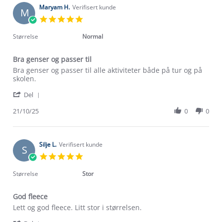
on
Maryam H.
Verifisert kunde
M
5
5.0
Mar
star
2026
rating
Størrelse
Normal
Bra genser og passer til
Review
review
Bra genser og passer til alle aktiviteter både på tur og på
by
stating
skolen.
Maryam
Bra
'
H.
genser
Del
Share
on
og
Review
21/10/25
0
0
21
passer
by
Oct
til
Maryam
2025
H.
on
Silje L.
Verifisert kunde
S
21
5.0
Oct
star
2025
rating
Størrelse
Stor
God fleece
Review
review
Lett og god fleece. Litt stor i størrelsen.
by
stating