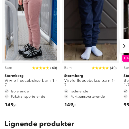
LA
Barn
Barn
Ba
(
40
)
(
40
)
Stormberg
Stormberg
St
Virvle fleecebukse barn 1 -
Virvle fleecebukse barn 1-
Be
7
7
1-
Isolerende
Isolerende
Fukttransporterende
Fukttransporterende
149,-
149,-
99
Lignende produkter