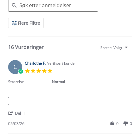
Search
Flere Filtre
Reviews
16 Vurderinger
Sorter:
Valgt
Charlothe F.
Verifisert kunde
C
5.0
star
rating
Størrelse
Normal
.
Review
review
.
by
stating
'
Charlothe
.
Del
Share
F.
Review
05/03/26
0
0
on
by
5
Charlothe
Mar
F.
2026