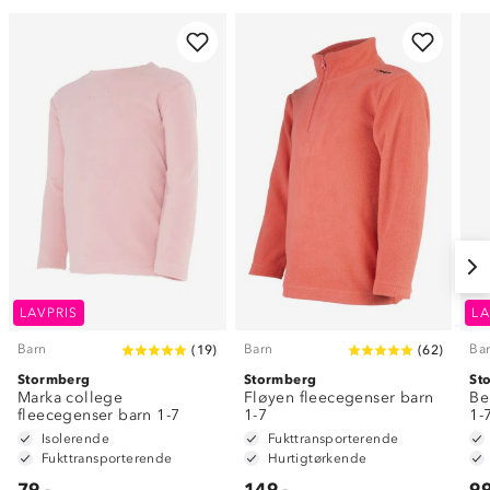
LAVPRIS
LA
Barn
Barn
Ba
(
19
)
(
62
)
Stormberg
Stormberg
St
Marka college
Fløyen fleecegenser barn
Be
fleecegenser barn 1-7
1-7
1-
Isolerende
Fukttransporterende
Fukttransporterende
Hurtigtørkende
79,-
149,-
99