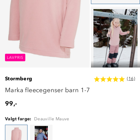
LAVPRIS
LAVPRIS
LAVPRIS
Stormberg
(16)
Marka fleecegenser barn 1-7
99,-
Valgt farge:
Deauville Mauve