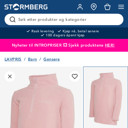
Søk etter produkter og kategorier
Rask levering
Kjøp nå, betal senere
100 dagers åpent kjøp
Nyheter til INTROPRISER 💥 Sjekk produktene
HER!
LAVPRIS
Barn
Gensere
Produktet er lagt i handlekurven
Til kassen