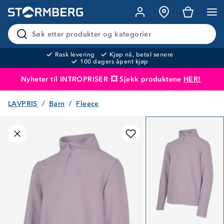
Søk etter produkter og kategorier
Rask levering
Kjøp nå, betal senere
100 dagers åpent kjøp
Nyheter til INTROPRISER 💥 Sjekk produktene
HER!
LAVPRIS
Barn
Fleece
Produktet er lagt i handlekurven
Til kassen