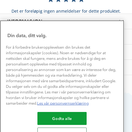
Få turinspirasjon og tips her⛰
Bedrift, barnehage og SFO
Personvern
Det er foreløpig ingen anmeldelser for dette produktet.
EL-retur
Overnatte utendørs⛺
Presse
Samarbeide med oss?
INFORMASJON
Store størrelser
Storms turtips🐿️
Jobbe hos oss?
Turmat oppskrifter
Din data, ditt valg.
OM OSS
Leirskole 🥾
Beredskap
For å forbedre brukeropplevelsen din brukes det
Barnehageansatt
TIPS OG RÅD
informasjonskapsler (cookies). Noen er nødvendige for at
nettsiden skal fungere, mens andre brukes for å gi deg en
Tips til hyttetur
personalisert opplevelse med tilpasset innhold og
AKTIVITETER
personalisering av annonser som kan være av interesse for deg,
både på hjemmesiden og via markedsføring. Vi deler
informasjonen med våre samarbeidspartnere, inkludert Google.
Du velger selv om du vil godta alle informasjonskapsler eller
tilpasse innstillingene. Les mer i vår personvernerklæring om
hvordan vi bruker informasjonskapsler og hvilke partnere vi
samarbeider med.
Les vår personvernserklæring
Du betaler enkelt med
Godta alle