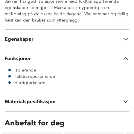
Jakken har god isolasjonsevne med fukttransporterende
egenskaper som gjør at Marka passer ypperlig som
Isolerende
mellomlag på de ekstra kalde dagene. Vår, sommer og tidlig
Fukttransporterende
høst kan den brukes som ytterplagg.
Hurtigtørkende
Myk og behagelig
2-veis stretch
Egenskaper
OekoTex® standard 100
Funksjoner
Isolerende
Fukttransporterende
Hurtigtørkende
Materialspesifikasjon
100 % polyester
Anbefalt for deg