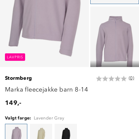
LAVPRIS
LAVPRIS
LAVPRIS
Stormberg
(0)
Marka fleecejakke barn 8-14
149,-
Valgt farge:
Lavender Gray