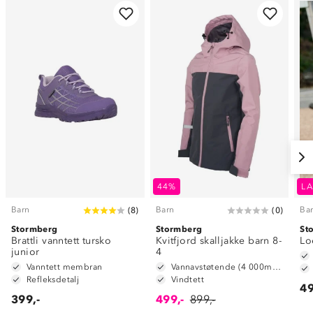
44%
LA
Barn
Barn
Ba
(
8
)
(
0
)
Stormberg
Stormberg
St
Brattli vanntett tursko
Kvitfjord skalljakke barn 8-
Lo
junior
4
Vanntett membran
Vannavstøtende (4 000mm vannsøyle)
Refleksdetalj
Vindtett
49
399,-
499,-
899,-