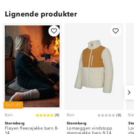
Lignende produkter
OUTLET
Barn
Barn
Ba
(
9
)
(
0
)
Stormberg
Stormberg
St
Fløyen fleecejakke barn 8-
Lomseggen vindstopp
Lo
14
sherpajakke barn 8-14
sh