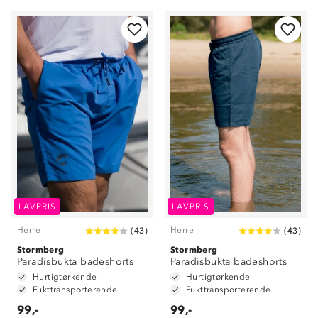
Om Stormberg
Verdigrunnlag
LAVPRIS
LAVPRIS
Klima og miljø
Trelagsprinsippet barn
Kundeservice
Herre
Herre
(
43
)
(
43
)
Etisk handel
Alt du trenger til Norgesferien
Stormberg
Stormberg
Kontakt oss
Paradisbukta badeshorts
Paradisbukta badeshorts
Dyreetikk
Dette trenger du til barnehagen
Hurtigtørkende
Hurtigtørkende
Konkurransevinnere
Fukttransporterende
Fukttransporterende
1% til samfunnet
Gravidklær
99,-
99,-
Kundeklubb