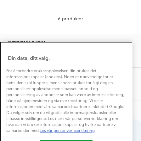
Inkludering
Hvordan velge riktig turtøy?
Norgesferie 🇳🇴
Våre butikker
Materialer
6 produkter
Vask og vedlikehold
Få turinspirasjon og tips her⛰
Bedrift, barnehage og SFO
Personvern
EL-retur
Overnatte utendørs⛺
Presse
Samarbeide med oss?
INFORMASJON
Store størrelser
Storms turtips🐿️
Jobbe hos oss?
Turmat oppskrifter
Din data, ditt valg.
OM OSS
Leirskole 🥾
Beredskap
For å forbedre brukeropplevelsen din brukes det
Barnehageansatt
TIPS OG RÅD
informasjonskapsler (cookies). Noen er nødvendige for at
nettsiden skal fungere, mens andre brukes for å gi deg en
Tips til hyttetur
personalisert opplevelse med tilpasset innhold og
AKTIVITETER
personalisering av annonser som kan være av interesse for deg,
både på hjemmesiden og via markedsføring. Vi deler
informasjonen med våre samarbeidspartnere, inkludert Google.
Du velger selv om du vil godta alle informasjonskapsler eller
tilpasse innstillingene. Les mer i vår personvernerklæring om
hvordan vi bruker informasjonskapsler og hvilke partnere vi
samarbeider med.
Les vår personvernserklæring