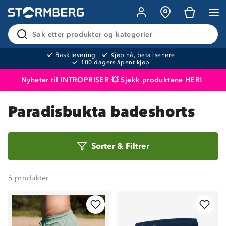
Søk etter produkter og kategorier
Rask levering
Kjøp nå, betal senere
100 dagers åpent kjøp
Nyheter til INTROPRISER 💥 Sjekk produktene
HER!
Produktet er lagt i handlekurven
Til kassen
Paradisbukta badeshorts
Sorter
Sorter
&
Filtrer
etter
6
produkter