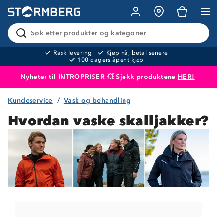
Søk etter produkter og kategorier
Rask levering
Kjøp nå, betal senere
100 dagers åpent kjøp
Nyheter til INTROPRISER 💥 Sjekk produktene
HER!
Kundeservice
Vask og behandling
Produktet er lagt i handlekurven
Til kassen
Hvordan vaske skalljakker?