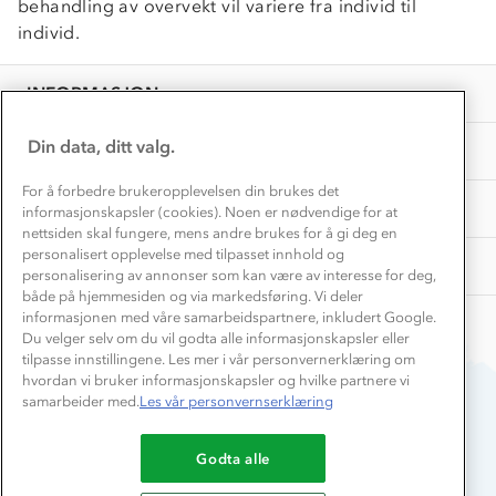
behandling av overvekt vil variere fra individ til
Vask og vedlikehold
Få turinspirasjon og tips her⛰
Bedrift, barnehage og SFO
individ.
Personvern
EL-retur
Overnatte utendørs⛺
Presse
Samarbeide med oss?
INFORMASJON
Store størrelser
Storms turtips🐿️
Jobbe hos oss?
Turmat oppskrifter
Din data, ditt valg.
OM OSS
Leirskole 🥾
Beredskap
For å forbedre brukeropplevelsen din brukes det
Barnehageansatt
TIPS OG RÅD
informasjonskapsler (cookies). Noen er nødvendige for at
nettsiden skal fungere, mens andre brukes for å gi deg en
Tips til hyttetur
personalisert opplevelse med tilpasset innhold og
AKTIVITETER
personalisering av annonser som kan være av interesse for deg,
både på hjemmesiden og via markedsføring. Vi deler
informasjonen med våre samarbeidspartnere, inkludert Google.
Du velger selv om du vil godta alle informasjonskapsler eller
tilpasse innstillingene. Les mer i vår personvernerklæring om
hvordan vi bruker informasjonskapsler og hvilke partnere vi
samarbeider med.
Les vår personvernserklæring
Du betaler enkelt med
Godta alle