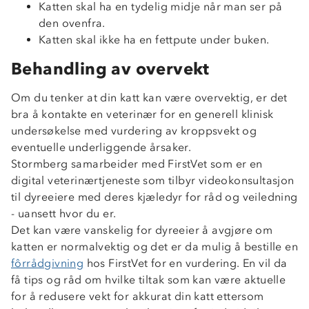
Katten skal ha en tydelig midje når man ser på
den ovenfra.
Katten skal ikke ha en fettpute under buken.
Behandling av overvekt
Om du tenker at din katt kan være overvektig, er det
bra å kontakte en veterinær for en generell klinisk
Om Stormberg
undersøkelse med vurdering av kroppsvekt og
Verdigrunnlag
eventuelle underliggende årsaker.
Stormberg samarbeider med FirstVet som er en
Klima og miljø
Trelagsprinsippet barn
digital veterinærtjeneste som tilbyr videokonsultasjon
Kundeservice
til dyreeiere med deres kjæledyr for råd og veiledning
Etisk handel
Alt du trenger til Norgesferien
- uansett hvor du er.
Kontakt oss
Dyreetikk
Det kan være vanskelig for dyreeier å avgjøre om
Dette trenger du til barnehagen
Konkurransevinnere
katten er normalvektig og det er da mulig å bestille en
1% til samfunnet
Gravidklær
fôrrådgivning
hos FirstVet for en vurdering. En vil da
Kundeklubb
få tips og råd om hvilke tiltak som kan være aktuelle
Inkludering
Hvordan velge riktig turtøy?
for å redusere vekt for akkurat din katt ettersom
Norgesferie 🇳🇴
Våre butikker
Materialer