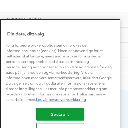
Få turinspirasjon og tips her⛰
Bedrift, barnehage og SFO
Personvern
EL-retur
Overnatte utendørs⛺
Presse
Samarbeide med oss?
INFORMASJON
Store størrelser
Storms turtips🐿️
Jobbe hos oss?
Turmat oppskrifter
Din data, ditt valg.
OM OSS
Leirskole 🥾
Beredskap
For å forbedre brukeropplevelsen din brukes det
Barnehageansatt
TIPS OG RÅD
informasjonskapsler (cookies). Noen er nødvendige for at
nettsiden skal fungere, mens andre brukes for å gi deg en
Tips til hyttetur
personalisert opplevelse med tilpasset innhold og
AKTIVITETER
personalisering av annonser som kan være av interesse for deg,
både på hjemmesiden og via markedsføring. Vi deler
informasjonen med våre samarbeidspartnere, inkludert Google.
Du velger selv om du vil godta alle informasjonskapsler eller
tilpasse innstillingene. Les mer i vår personvernerklæring om
hvordan vi bruker informasjonskapsler og hvilke partnere vi
samarbeider med.
Les vår personvernserklæring
Du betaler enkelt med
Godta alle