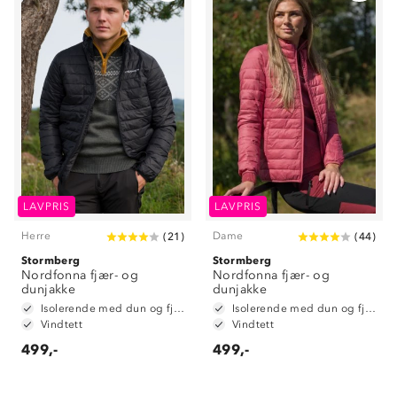
Om Stormberg
Verdigrunnlag
LAVPRIS
LAVPRIS
Klima og miljø
Trelagsprinsippet barn
Herre
Dame
(
21
)
(
44
)
Kundeservice
Stormberg
Etisk handel
Stormberg
Alt du trenger til Norgesferien
Nordfonna fjær- og
Nordfonna fjær- og
Kontakt oss
dunjakke
dunjakke
Dyreetikk
Dette trenger du til barnehagen
Isolerende med dun og fjær
Isolerende med dun og fjær
Konkurransevinnere
Vindtett
Vindtett
1% til samfunnet
Gravidklær
499,-
499,-
Kundeklubb
Inkludering
Hvordan velge riktig turtøy?
Norgesferie 🇳🇴
Våre butikker