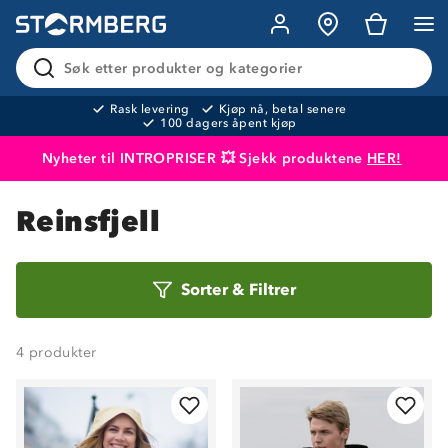
Søk etter produkter og kategorier
Rask levering
Kjøp nå, betal senere
100 dagers åpent kjøp
Nyheter til INTROPRISER 💥 Sjekk produktene
HER!
Produktet er lagt i handlekurven
Til kassen
Reinsfjell
Sorter
Sorter
&
Filtrer
etter
4
produkter