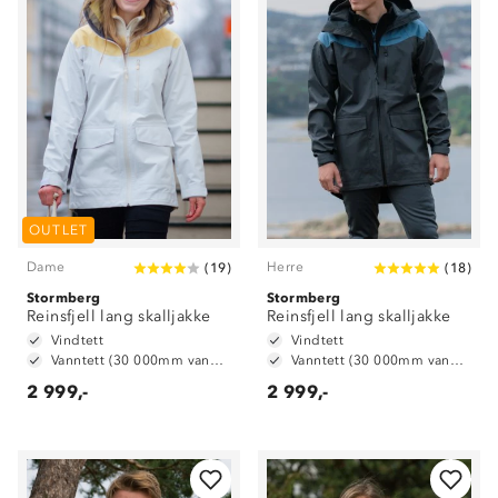
OUTLET
Dame
Herre
(
19
)
(
18
)
Stormberg
Stormberg
Reinsfjell lang skalljakke
Reinsfjell lang skalljakke
Vindtett
Vindtett
Vanntett (30 000mm vannsøyle)
Vanntett (30 000mm vannsøyle)
2 999,-
2 999,-