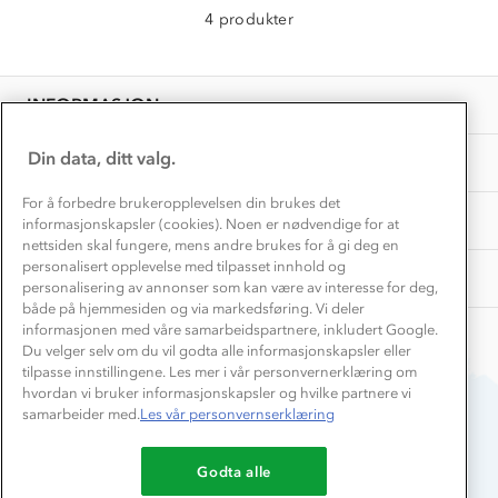
Materialer
4 produkter
Vask og vedlikehold
Få turinspirasjon og tips her⛰
Bedrift, barnehage og SFO
Personvern
EL-retur
Overnatte utendørs⛺
Presse
Samarbeide med oss?
INFORMASJON
Store størrelser
Storms turtips🐿️
Jobbe hos oss?
Turmat oppskrifter
Din data, ditt valg.
OM OSS
Leirskole 🥾
Beredskap
For å forbedre brukeropplevelsen din brukes det
Barnehageansatt
TIPS OG RÅD
informasjonskapsler (cookies). Noen er nødvendige for at
nettsiden skal fungere, mens andre brukes for å gi deg en
Tips til hyttetur
personalisert opplevelse med tilpasset innhold og
AKTIVITETER
personalisering av annonser som kan være av interesse for deg,
både på hjemmesiden og via markedsføring. Vi deler
informasjonen med våre samarbeidspartnere, inkludert Google.
Du velger selv om du vil godta alle informasjonskapsler eller
tilpasse innstillingene. Les mer i vår personvernerklæring om
hvordan vi bruker informasjonskapsler og hvilke partnere vi
samarbeider med.
Les vår personvernserklæring
Du betaler enkelt med
Godta alle