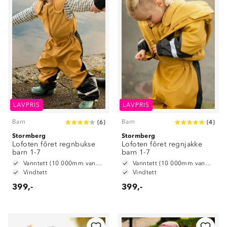
LAVPRIS
LAVPRIS
Barn
Barn
(
6
)
(
4
)
Stormberg
Stormberg
Lofoten fôret regnbukse
Lofoten fôret regnjakke
barn 1-7
barn 1-7
Vanntett (10 000mm vannsøyle)
Vanntett (10 000mm vannsøyle)
Vindtett
Vindtett
399,-
399,-