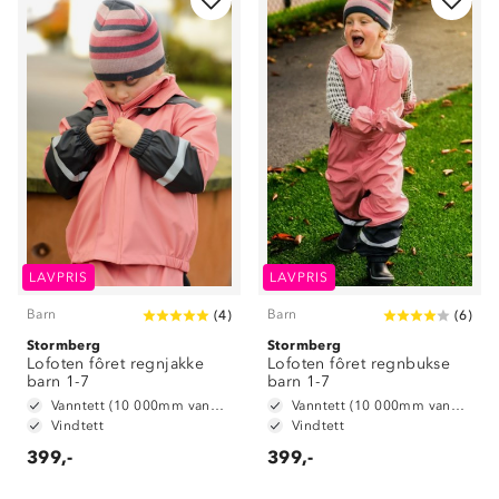
LAVPRIS
LAVPRIS
Barn
Barn
(
4
)
(
6
)
Stormberg
Stormberg
Lofoten fôret regnjakke
Lofoten fôret regnbukse
barn 1-7
barn 1-7
Vanntett (10 000mm vannsøyle)
Vanntett (10 000mm vannsøyle)
Vindtett
Vindtett
399,-
399,-