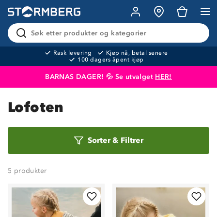
Søk etter produkter og kategorier
Rask levering
Kjøp nå, betal senere
100 dagers åpent kjøp
BARNAS DAGER! 💦 Se utvalget
HER!
Produktet er lagt i handlekurven
Til kassen
Lofoten
Sorter
Sorter
&
Filtrer
etter
5
produkter