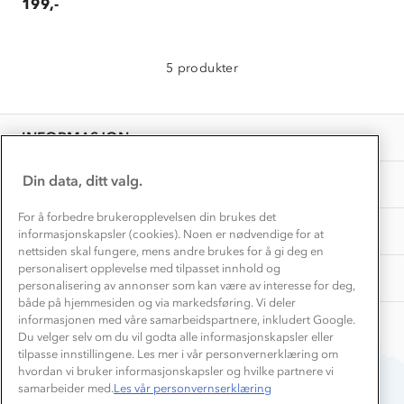
199,-
Kundeklubb
Inkludering
Hvordan velge riktig turtøy?
Norgesferie 🇳🇴
Våre butikker
Materialer
5 produkter
Vask og vedlikehold
Få turinspirasjon og tips her⛰
Bedrift, barnehage og SFO
Personvern
EL-retur
Overnatte utendørs⛺
Presse
Samarbeide med oss?
INFORMASJON
Store størrelser
Storms turtips🐿️
Jobbe hos oss?
Turmat oppskrifter
Din data, ditt valg.
OM OSS
Leirskole 🥾
Beredskap
For å forbedre brukeropplevelsen din brukes det
Barnehageansatt
TIPS OG RÅD
informasjonskapsler (cookies). Noen er nødvendige for at
nettsiden skal fungere, mens andre brukes for å gi deg en
Tips til hyttetur
personalisert opplevelse med tilpasset innhold og
AKTIVITETER
personalisering av annonser som kan være av interesse for deg,
både på hjemmesiden og via markedsføring. Vi deler
informasjonen med våre samarbeidspartnere, inkludert Google.
Du velger selv om du vil godta alle informasjonskapsler eller
tilpasse innstillingene. Les mer i vår personvernerklæring om
hvordan vi bruker informasjonskapsler og hvilke partnere vi
samarbeider med.
Les vår personvernserklæring