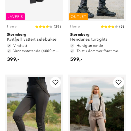
LAVPRIS
OUTLET
Herre
Herre
(
29
)
(
9
)
Stormberg
Stormberg
Kvitfjell vattert selebukse
Hendanes turtights
Vindtett
Hurtigtørkende
Vannavstøtende (4000 mm vannsøyle)
To stikklommer fôret med mesh
399,-
599,-