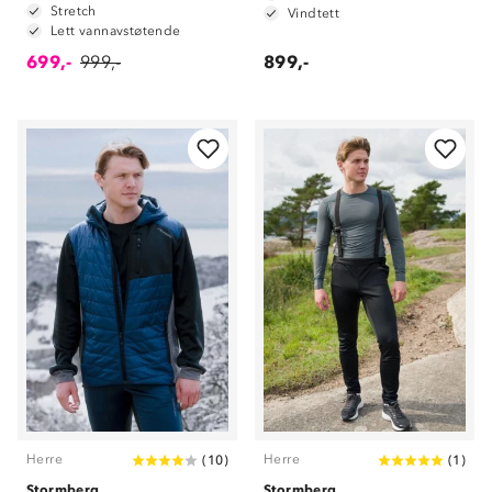
Stretch
Vindtett
Lett vannavstøtende
699,-
999,-
899,-
Herre
Herre
(
10
)
(
1
)
Stormberg
Stormberg