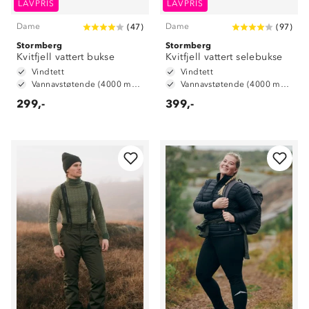
LAVPRIS
LAVPRIS
Dame
Dame
(
47
)
(
97
)
Stormberg
Stormberg
Kvitfjell vattert bukse
Kvitfjell vattert selebukse
Vindtett
Vindtett
Vannavstøtende (4000 mm vannsøyle)
Vannavstøtende (4000 mm vannsøyle)
299,-
399,-