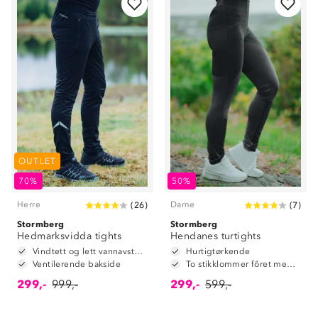
OUTLET
70%
50%
Herre
Dame
(
26
)
(
7
)
Stormberg
Stormberg
Hedmarksvidda tights
Hendanes turtights
Vindtett og lett vannavstøtende i front
Hurtigtørkende
Ventilerende bakside
To stikklommer fôret med mesh
299,-
999,-
299,-
599,-