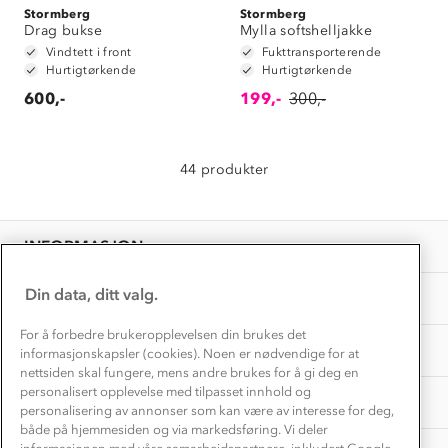
Alt du trenger til Norgesferien
Stormberg
Stormberg
Kontakt oss
Drag bukse
Mylla softshelljakke
Dyreetikk
Dette trenger du til barnehagen
Vindtett i front
Fukttransporterende
Konkurransevinnere
Hurtigtørkende
Hurtigtørkende
1% til samfunnet
Gravidklær
600,-
199,-
300,-
Kundeklubb
Inkludering
Hvordan velge riktig turtøy?
Norgesferie 🇳🇴
Våre butikker
Materialer
44 produkter
Vask og vedlikehold
Få turinspirasjon og tips her⛰
Bedrift, barnehage og SFO
Personvern
EL-retur
Overnatte utendørs⛺
Presse
Samarbeide med oss?
INFORMASJON
Store størrelser
Storms turtips🐿️
Jobbe hos oss?
Turmat oppskrifter
Din data, ditt valg.
OM OSS
Leirskole 🥾
Beredskap
For å forbedre brukeropplevelsen din brukes det
Barnehageansatt
TIPS OG RÅD
informasjonskapsler (cookies). Noen er nødvendige for at
nettsiden skal fungere, mens andre brukes for å gi deg en
Tips til hyttetur
personalisert opplevelse med tilpasset innhold og
AKTIVITETER
personalisering av annonser som kan være av interesse for deg,
både på hjemmesiden og via markedsføring. Vi deler