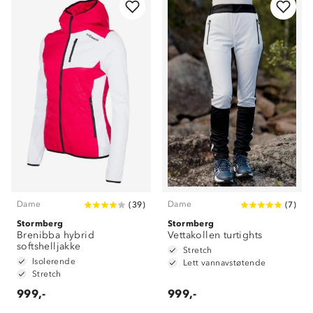
Dame
Dame
(
39
)
(
7
)
Stormberg
Stormberg
Brenibba hybrid
Vettakollen turtights
softshelljakke
Stretch
Isolerende
Lett vannavstøtende
Stretch
999,-
999,-