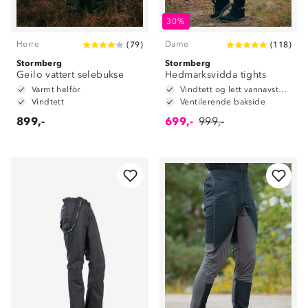
30%
Herre
Dame
(
79
)
(
118
)
Stormberg
Stormberg
Geilo vattert selebukse
Hedmarksvidda tights
Varmt helfòr
Vindtett og lett vannavstøtende i front
Vindtett
Ventilerende bakside
899,-
699,-
999,-