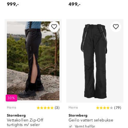
999,-
499,-
30%
Herre
Herre
(
3
)
(
79
)
Stormberg
Stormberg
Vettakollen Zip-Off
Geilo vattert selebukse
turtights m/ seler
Varmt helfòr