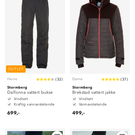
OUTLET
Herre
Dame
(
32
)
(
37
)
Stormberg
Stormberg
Dalfonna vattert bukse
Brekstad vattert jakke
Vindtett
Vindtett
Kraftig vannavstøtende
Vannavstøtende
699,-
499,-