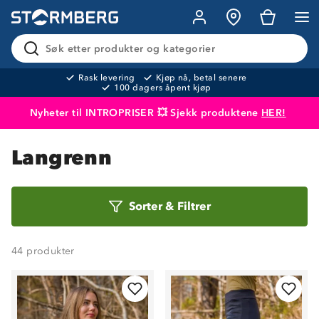
Søk etter produkter og kategorier
Rask levering
Kjøp nå, betal senere
100 dagers åpent kjøp
Nyheter til INTROPRISER 💥 Sjekk produktene
HER!
Produktet er lagt i handlekurven
Til kassen
Langrenn
Sorter
Sorter
&
Filtrer
etter
44
produkter