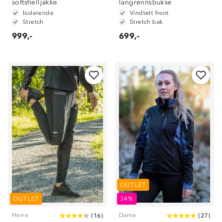
softshelljakke
langrennsbukse
Isolerende
Vindtett front
Stretch
Stretch bak
999,-
699,-
Om Stormberg
Verdigrunnlag
OUTLET
OUTLET
34%
Klima og miljø
Trelagsprinsippet barn
Kundeservice
Herre
Dame
(
16
)
(
27
)
Etisk handel