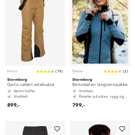
Herre
Dame
(
79
)
(
3
)
Stormberg
Stormberg
Geilo vattert selebukse
Beitostølen langrennsjakke
Varmt helfòr
Vindtett
Vindtett
Paneler på siden, rygg og armer i stretch (Spandex)
899,-
799,-