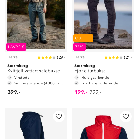
OUTLET
LAVPRIS
75%
Herre
Herre
(
29
)
(
21
)
Stormberg
Stormberg
Kvitfjell vattert selebukse
Fjone turbukse
Vindtett
Hurtigtørkende
Vannavstøtende (4000 mm vannsøyle)
Fukttransporterende
399,-
199,-
799,-