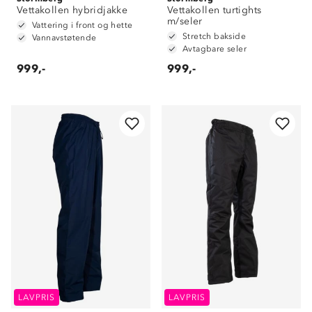
Vettakollen hybridjakke
Vettakollen turtights
m/seler
Vattering i front og hette
Stretch bakside
Vannavstøtende
Avtagbare seler
999,-
999,-
LAVPRIS
LAVPRIS