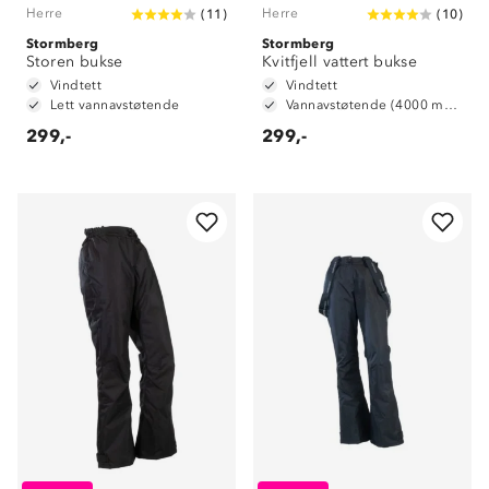
Herre
Herre
(
11
)
(
10
)
Stormberg
Stormberg
Storen bukse
Kvitfjell vattert bukse
Vindtett
Vindtett
Lett vannavstøtende
Vannavstøtende (4000 mm vannsøyle)
299,-
299,-