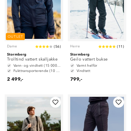
OUTLET
Dame
Herre
(
56
)
(
11
)
Stormberg
Stormberg
Trolltind vattert skalljakke
Geilo vattert bukse
Vann- og vindtett (15 000 mm vannsøyle)
Varmt helfòr
Fukttransporterende (10 000 g/m2/24t)
Vindtett
2 499,-
799,-