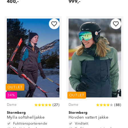
400,-
999,-
OUTLET
34%
OUTLET
Dame
Dame
(
27
)
(
88
)
Stormberg
Stormberg
Mylla softshelljakke
Hovden vattert jakke
Fukttransporterende
Vindtett