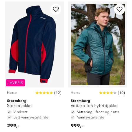
LAVPRIS
Herre
Herre
(
12
)
(
10
)
Stormberg
Stormberg
Storen jakke
Vettakollen hybridjakke
Vindtett
Vattering i front og hette
Lett vannavstøtende
Vannavstøtende
299,-
999,-