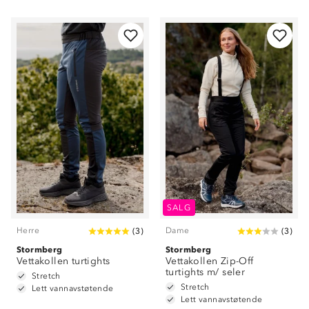
SALG
Herre
Dame
(
3
)
(
3
)
Stormberg
Stormberg
Vettakollen turtights
Vettakollen Zip-Off
turtights m/ seler
Stretch
Stretch
Lett vannavstøtende
Lett vannavstøtende