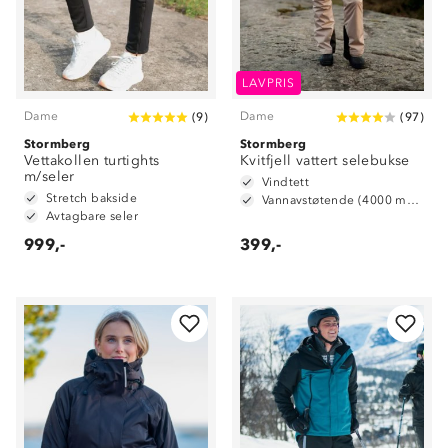
LAVPRIS
Dame
Dame
(
9
)
(
97
)
Stormberg
Stormberg
Vettakollen turtights
Kvitfjell vattert selebukse
m/seler
Vindtett
Stretch bakside
Vannavstøtende (4000 mm vannsøyle)
Avtagbare seler
999,-
399,-