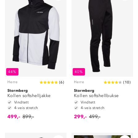
44%
40%
Herre
Herre
(
6
)
(
10
)
Stormberg
Stormberg
Kollen softshelljakke
Kollen softshellbukse
Vindtett
Vindtett
4-veis stretch
4-veis stretch
499,-
899,-
299,-
499,-