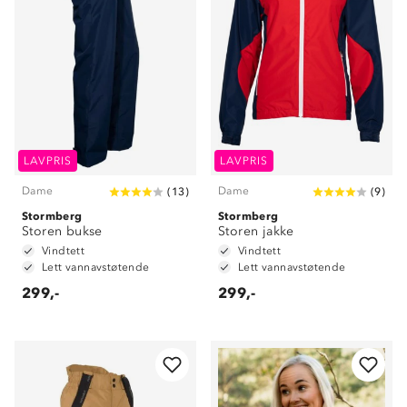
LAVPRIS
LAVPRIS
Dame
Dame
(
13
)
(
9
)
Stormberg
Stormberg
Storen bukse
Storen jakke
Vindtett
Vindtett
Lett vannavstøtende
Lett vannavstøtende
299,-
299,-