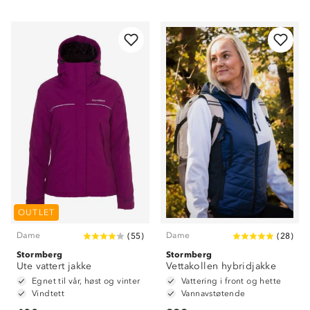
OUTLET
Dame
Dame
(
55
)
(
28
)
Stormberg
Stormberg
Ute vattert jakke
Vettakollen hybridjakke
Egnet til vår, høst og vinter
Vattering i front og hette
Vindtett
Vannavstøtende