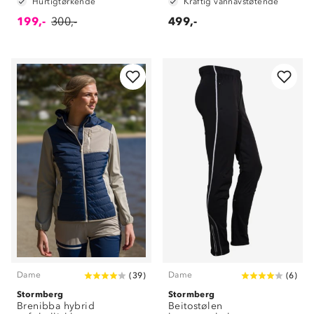
Hurtigtørkende
Kraftig vannavstøtende
199,-
300,-
499,-
Dame
Dame
(
39
)
(
6
)
Stormberg
Stormberg
Brenibba hybrid
Beitostølen