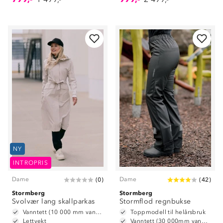
NY
INTROPRIS
Dame
Dame
(
0
)
(
42
)
Stormberg
Stormberg
Svolvær lang skallparkas
Stormflod regnbukse
Vanntett (10 000 mm vannsøyle)
Toppmodell til helårsbruk
Lettvekt
Vanntett (30 000mm vannsøyle)