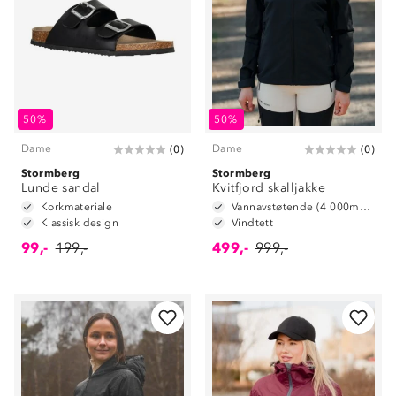
50%
50%
Dame
Dame
(
0
)
(
0
)
Stormberg
Stormberg
Lunde sandal
Kvitfjord skalljakke
Korkmateriale
Vannavstøtende (4 000mm vannsøyle)
Klassisk design
Vindtett
99,-
199,-
499,-
999,-