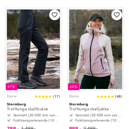
47%
60%
Dame
Dame
(
17
)
(
48
)
Stormberg
Stormberg
Trolltunga skallbukse
Trolltunga skalljakke
Vanntett (30 000 mm vannsøyle)
Vanntett (30 000 mm vannsøyle)
Fukttransporterende (10 000 g/m2/24t)
Fukttransporterende (10 000 g/m2/24t)
799,-
1 499,-
999,-
2 499,-