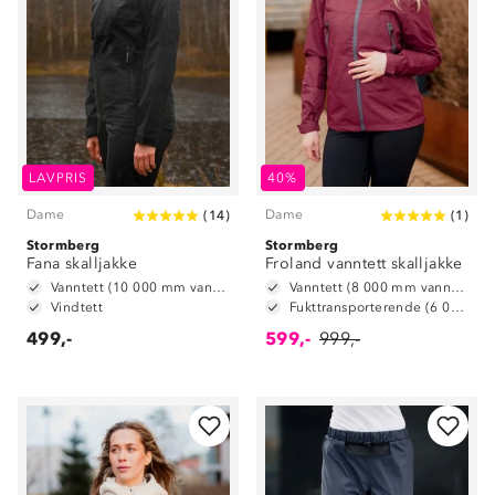
LAVPRIS
40%
Dame
Dame
(
14
)
(
1
)
Stormberg
Stormberg
Fana skalljakke
Froland vanntett skalljakke
Vanntett (10 000 mm vannsøyle)
Vanntett (8 000 mm vannsøyle)
Vindtett
Fukttransporterende (6 000 g/m2/24t)
499,-
599,-
999,-