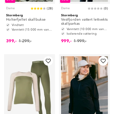
Dame
Dame
(
28
)
(
0
)
Stormberg
Stormberg
Holterfjellet skallbukse
Vestfjorden vattert lettvekts
skallparkas
Vindtett
Vanntett (10 000 mm vannsøyle)
Vanntett (15 000 mm vannsøyle)
Isolerende vattering
399,-
1 299,-
999,-
1 999,-