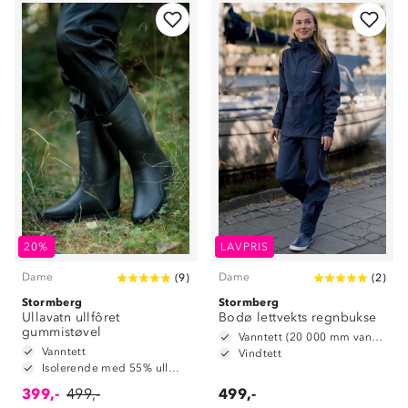
20%
LAVPRIS
Dame
Dame
(
9
)
(
2
)
Stormberg
Stormberg
Ullavatn ullfôret
Bodø lettvekts regnbukse
gummistøvel
Vanntett (20 000 mm vannsøyle)
Vanntett
Vindtett
Isolerende med 55% ullmiks
399,-
499,-
499,-