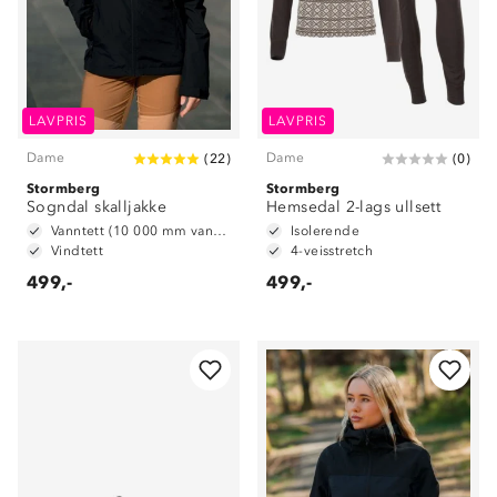
LAVPRIS
LAVPRIS
Dame
Dame
(
22
)
(
0
)
Stormberg
Stormberg
Sogndal skalljakke
Hemsedal 2-lags ullsett
Vanntett (10 000 mm vannsøyle)
Isolerende
Vindtett
4-veisstretch
499,-
499,-