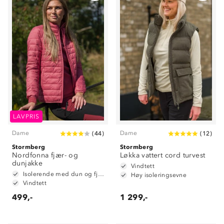
LAVPRIS
Dame
Dame
(
44
)
(
12
)
Stormberg
Stormberg
Nordfonna fjær- og
Løkka vattert cord turvest
dunjakke
Vindtett
Isolerende med dun og fjær
Høy isoleringsevne
Vindtett
499,-
1 299,-