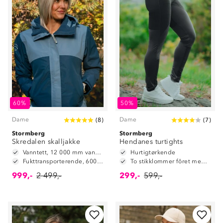
60%
50%
Dame
Dame
(
8
)
(
7
)
Stormberg
Stormberg
Skredalen skalljakke
Hendanes turtights
Vanntett, 12 000 mm vannsøyle
Hurtigtørkende
Fukttransporterende, 6000 g/m2/24t
To stikklommer fôret med mesh
999,-
2 499,-
299,-
599,-