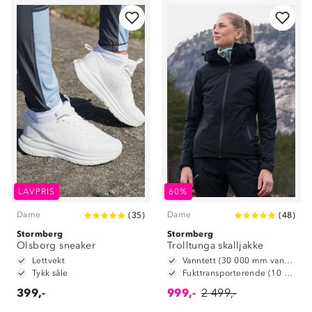
LAVPRIS
60%
Dame
Dame
(
35
)
(
48
)
Stormberg
Stormberg
Olsborg sneaker
Trolltunga skalljakke
Lettvekt
Vanntett (30 000 mm vannsøyle)
Tykk såle
Fukttransporterende (10 000 g/m2/24t)
399,-
999,-
2 499,-