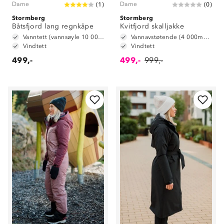
Dame
Dame
(
1
)
(
0
)
Stormberg
Stormberg
Båtsfjord lang regnkåpe
Kvitfjord skalljakke
Vanntett (vannsøyle 10 000 mm)
Vannavstøtende (4 000mm vannsøyle)
Vindtett
Vindtett
499,-
499,-
999,-