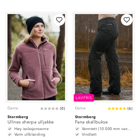
LAVPRIS
Dame
Dame
(
0
)
(
6
)
Stormberg
Stormberg
Ullnes sherpa ulljakke
Fana skallbukse
Høy isolasjonsevne
Vanntett (10 000 mm vannsøyle)
Varm ullblanding
Vindtett