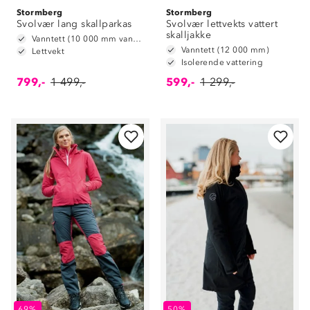
Stormberg
Stormberg
Svolvær lang skallparkas
Svolvær lettvekts vattert
skalljakke
Vanntett (10 000 mm vannsøyle)
Vanntett (12 000 mm)
Lettvekt
Isolerende vattering
799,-
1 499,-
599,-
1 299,-
69%
50%