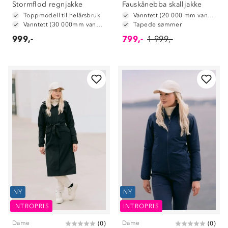
Stormflod regnjakke
Fauskånebba skalljakke
Toppmodell til helårsbruk
Vanntett (20 000 mm vannsøyle)
Vanntett (30 000mm vannsøyle)
Tapede sømmer
999,-
799,-
1 999,-
NY
NY
INTROPRIS
INTROPRIS
Dame
Dame
(
0
)
(
0
)