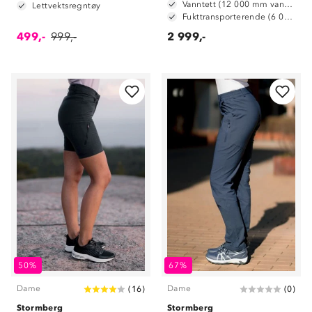
Vanntett (12 000 mm vannsøyle)
Lettvektsregntøy
Fukttransporterende (6 000 g/ m2/ 24t)
499,-
999,-
2 999,-
50%
67%
Dame
Dame
(
16
)
(
0
)
Stormberg
Stormberg