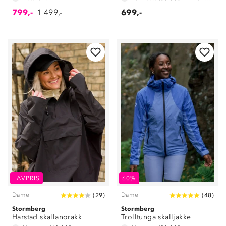
799,-
1 499,-
699,-
LAVPRIS
60%
Dame
Dame
(
29
)
(
48
)
Stormberg
Stormberg
Harstad skallanorakk
Trolltunga skalljakke