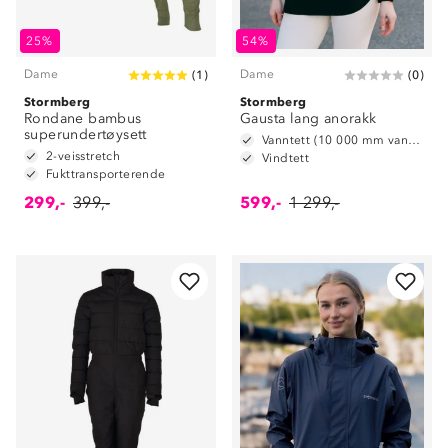
25%
54%
Dame
Dame
(
1
)
(
0
)
Stormberg
Stormberg
Rondane bambus
Gausta lang anorakk
superundertøysett
Vanntett (10 000 mm vannsøyle)
2-veisstretch
Vindtett
Fukttransporterende
299,-
399,-
599,-
1 299,-