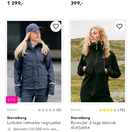
1 299,-
399,-
50%
Dame
Dame
(
0
)
(
10
)
Stormberg
Stormberg
Lofoten lettvekts regnjakke
Romsdal 3-lags teknisk
skalljakke
Vanntett (10 000 mm vannsøyle)