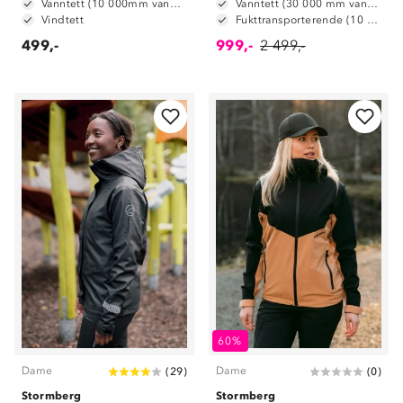
Vanntett (10 000mm vannsøyle)
Vanntett (30 000 mm vannsøyle)
Vindtett
Fukttransporterende (10 000 g/m2/24t)
499,-
999,-
2 499,-
60%
Dame
Dame
(
29
)
(
0
)
Stormberg
Stormberg