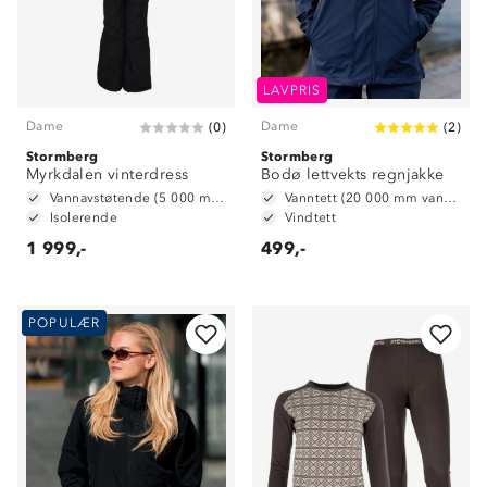
LAVPRIS
Dame
Dame
(
0
)
(
2
)
Stormberg
Stormberg
Myrkdalen vinterdress
Bodø lettvekts regnjakke
Vannavstøtende (5 000 mm vannsøyle)
Vanntett (20 000 mm vannsøyle)
Isolerende
Vindtett
1 999,-
499,-
POPULÆR