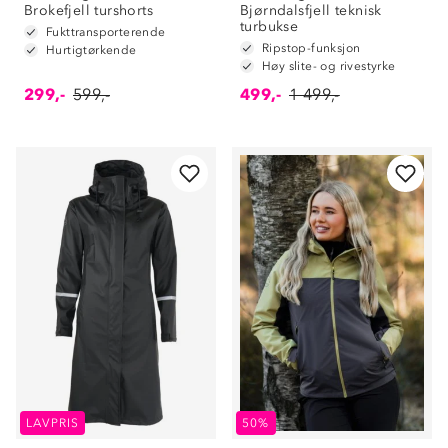
Brokefjell turshorts
Bjørndalsfjell teknisk
turbukse
Fukttransporterende
Ripstop-funksjon
Hurtigtørkende
Høy slite- og rivestyrke
299,-
599,-
499,-
1 499,-
LAVPRIS
50%