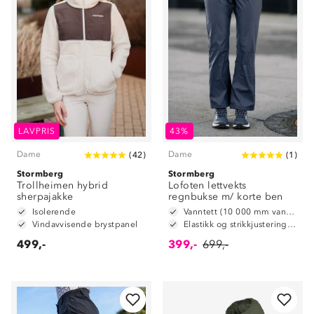
LAVPRIS
43%
Dame
Dame
(
42
)
(
1
)
Stormberg
Stormberg
Trollheimen hybrid
Lofoten lettvekts
sherpajakke
regnbukse m/ korte ben
Isolerende
Vanntett (10 000 mm vannsøyle)
Vindavvisende brystpanel
Elastikk og strikkjustering i livet
499,-
399,-
699,-