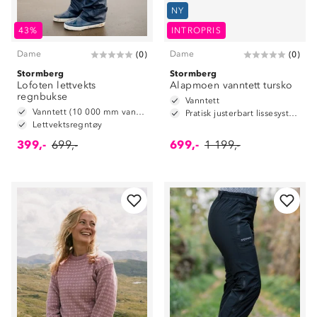
NY
43%
INTROPRIS
Dame
Dame
(
0
)
(
0
)
Stormberg
Stormberg
Lofoten lettvekts
Alapmoen vanntett tursko
regnbukse
Vanntett
Vanntett (10 000 mm vannsøyle)
Pratisk justerbart lissesystem
Lettvektsregntøy
399,-
699,-
699,-
1 199,-