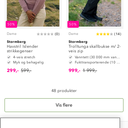
Om Stormberg
50%
50%
Dame
Dame
(
0
)
(
14
)
Verdigrunnlag
Stormberg
Stormberg
Havstril Islender
Klima og miljø
Trolltunga skallbukse m/ 2-
Trelagsprinsippet barn
strikkegenser
veis zip
Kundeservice
4-veis stretch
Vanntett (30 000 mm vannsøyle)
Etisk handel
Alt du trenger til Norgesferien
Myk og behagelig
Fukttransporterende (10 000 g/m2/24t)
Kontakt oss
Dyreetikk
299,-
599,-
999,-
1 999,-
Dette trenger du til barnehagen
Konkurransevinnere
1% til samfunnet
Gravidklær
Kundeklubb
48 produkter
Inkludering
Hvordan velge riktig turtøy?
Norgesferie 🇳🇴
Våre butikker
Materialer
Vis flere
Vask og vedlikehold
Få turinspirasjon og tips her⛰
Bedrift, barnehage og SFO
Personvern
EL-retur
Overnatte utendørs⛺
Presse
Samarbeide med oss?