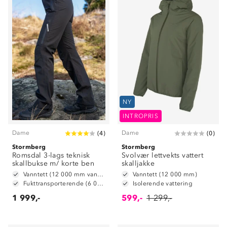
NY
INTROPRIS
Dame
Dame
(
4
)
(
0
)
Stormberg
Stormberg
Romsdal 3-lags teknisk
Svolvær lettvekts vattert
skallbukse m/ korte ben
skalljakke
Vanntett (12 000 mm vannsøyle)
Vanntett (12 000 mm)
Fukttransporterende (6 000 g/ m2/ 24t)
Isolerende vattering
1 999,-
599,-
1 299,-