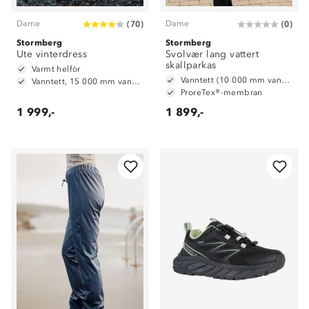
Dame
Dame
(
70
)
(
0
)
Stormberg
Stormberg
Ute vinterdress
Svolvær lang vattert
skallparkas
Varmt helfòr
Vanntett (10 000 mm vannsøyle)
Vanntett, 15 000 mm vannsøyle
ProreTex®-membran
1 999,-
1 899,-