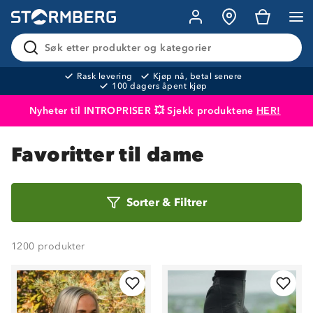
Søk etter produkter og kategorier
Rask levering
Kjøp nå, betal senere
100 dagers åpent kjøp
Nyheter til INTROPRISER 💥 Sjekk produktene
HER!
Produktet er lagt i handlekurven
Til kassen
Favoritter til dame
Sorter
Sorter
&
Filtrer
etter
1200
produkter