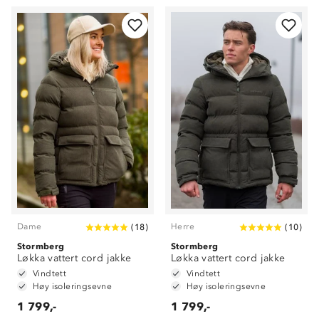
Dame
Herre
(
18
)
(
10
)
Stormberg
Stormberg
Løkka vattert cord jakke
Løkka vattert cord jakke
Vindtett
Vindtett
Høy isoleringsevne
Høy isoleringsevne
1 799,-
1 799,-