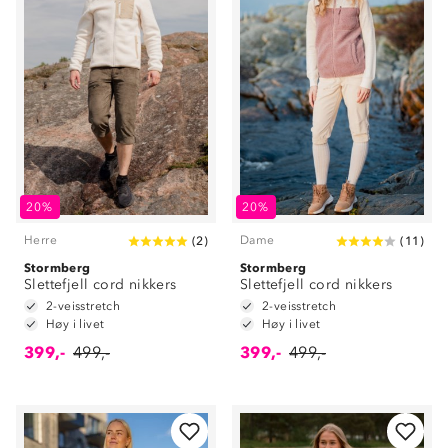
20%
20%
Herre
Dame
(
2
)
(
11
)
Stormberg
Stormberg
Slettefjell cord nikkers
Slettefjell cord nikkers
2-veisstretch
2-veisstretch
Høy i livet
Høy i livet
399,-
499,-
399,-
499,-