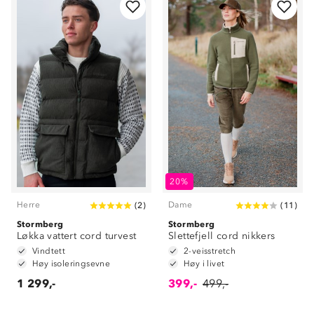
20%
Herre
Dame
(
2
)
(
11
)
Stormberg
Stormberg
Løkka vattert cord turvest
Slettefjell cord nikkers
Vindtett
2-veisstretch
Høy isoleringsevne
Høy i livet
1 299,-
399,-
499,-