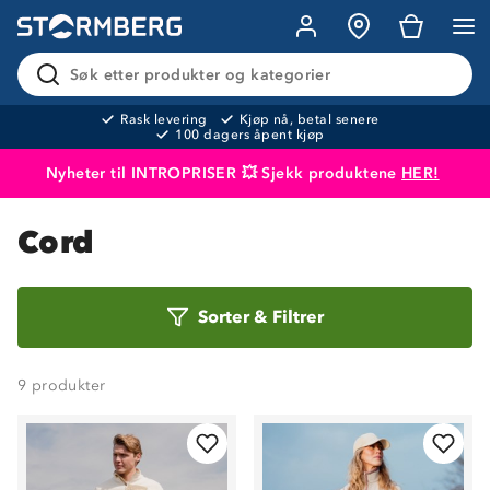
Søk etter produkter og kategorier
Rask levering
Kjøp nå, betal senere
100 dagers åpent kjøp
Nyheter til INTROPRISER 💥 Sjekk produktene
HER!
Produktet er lagt i handlekurven
Til kassen
Cord
Sorter
Sorter
&
Filtrer
etter
9
produkter