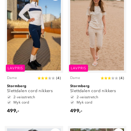
LAVPRIS
LAVPRIS
Dame
Dame
(
4
)
(
4
)
Stormberg
Stormberg
Slettdalen cord nikkers
Slettdalen cord nikkers
2-veisstretch
2-veisstretch
Myk cord
Myk cord
499,-
499,-