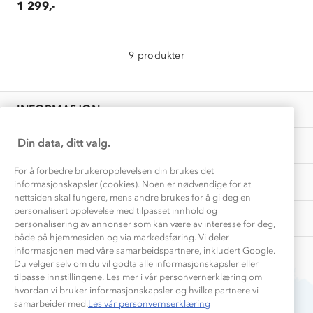
Gravidklær
1 299,-
Kundeklubb
Inkludering
Hvordan velge riktig turtøy?
Norgesferie 🇳🇴
Våre butikker
Materialer
9 produkter
Vask og vedlikehold
Få turinspirasjon og tips her⛰
Bedrift, barnehage og SFO
Personvern
EL-retur
Overnatte utendørs⛺
Presse
Samarbeide med oss?
INFORMASJON
Store størrelser
Storms turtips🐿️
Jobbe hos oss?
Turmat oppskrifter
Din data, ditt valg.
OM OSS
Leirskole 🥾
Beredskap
For å forbedre brukeropplevelsen din brukes det
Barnehageansatt
TIPS OG RÅD
informasjonskapsler (cookies). Noen er nødvendige for at
nettsiden skal fungere, mens andre brukes for å gi deg en
Tips til hyttetur
personalisert opplevelse med tilpasset innhold og
AKTIVITETER
personalisering av annonser som kan være av interesse for deg,
både på hjemmesiden og via markedsføring. Vi deler
informasjonen med våre samarbeidspartnere, inkludert Google.
Du velger selv om du vil godta alle informasjonskapsler eller
tilpasse innstillingene. Les mer i vår personvernerklæring om
hvordan vi bruker informasjonskapsler og hvilke partnere vi
samarbeider med.
Les vår personvernserklæring