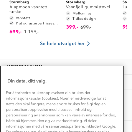
Kontakt oss
Stormberg
Stormberg
Stor
Dyreetikk
Alapmoen vanntett
Vannfjell gummistøvel
Lund
Dette trenger du til barnehagen
tursko
Konkurransevinnere
Mellomhøy
K
1% til samfunnet
Vanntett
Tidløs design
K
Gravidklær
Pratisk justerbart lissesystem
Kundeklubb
399,-
699,-
99,-
Inkludering
699,-
1 199,-
Hvordan velge riktig turtøy?
Norgesferie 🇳🇴
Våre butikker
Materialer
Se hele utvalget her
Vask og vedlikehold
Få turinspirasjon og tips her⛰
Bedrift, barnehage og SFO
Personvern
EL-retur
Overnatte utendørs⛺
Presse
Samarbeide med oss?
INFORMASJON
Store størrelser
Storms turtips🐿️
Jobbe hos oss?
Turmat oppskrifter
Din data, ditt valg.
OM OSS
Leirskole 🥾
Beredskap
For å forbedre brukeropplevelsen din brukes det
Barnehageansatt
TIPS OG RÅD
informasjonskapsler (cookies). Noen er nødvendige for at
nettsiden skal fungere, mens andre brukes for å gi deg en
Tips til hyttetur
personalisert opplevelse med tilpasset innhold og
AKTIVITETER
personalisering av annonser som kan være av interesse for deg,
både på hjemmesiden og via markedsføring. Vi deler
informasjonen med våre samarbeidspartnere, inkludert Google.
Du velger selv om du vil godta alle informasjonskapsler eller