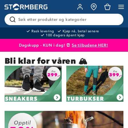
Søk etter produkter og kategorier
Rask levering
Kjøp nå, betal senere
100 dagers åpent kjøp
Dagskupp - KUN i dag! ⏰
Se tilbudene HER!
Bli klar for våren 🏔️
Produktet er lagt i handlekurven
Til kassen