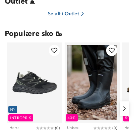
Outlet ⌛
Se alt i Outlet
Populære sko 🥾
Om Stormberg
Verdigrunnlag
NY
Klima og miljø
INTROPRIS
43%
50%
Trelagsprinsippet barn
Kundeservice
Etisk handel
Herre
Unisex
Herr
(
0
)
(
0
)
Alt du trenger til Norgesferien