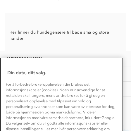
Dette trenger du til barnehagen
Konkurransevinnere
1% til samfunnet
Gravidklær
Kundeklubb
Inkludering
Hvordan velge riktig turtøy?
Norgesferie 🇳🇴
Våre butikker
Her finner du hundegensere til både små og store
Materialer
Vask og vedlikehold
hunder
Få turinspirasjon og tips her⛰
Bedrift, barnehage og SFO
Personvern
EL-retur
Overnatte utendørs⛺
Presse
Samarbeide med oss?
INFORMASJON
Store størrelser
Storms turtips🐿️
Jobbe hos oss?
Turmat oppskrifter
Din data, ditt valg.
OM OSS
Leirskole 🥾
Beredskap
For å forbedre brukeropplevelsen din brukes det
Barnehageansatt
TIPS OG RÅD
informasjonskapsler (cookies). Noen er nødvendige for at
nettsiden skal fungere, mens andre brukes for å gi deg en
Tips til hyttetur
personalisert opplevelse med tilpasset innhold og
AKTIVITETER
personalisering av annonser som kan være av interesse for deg,
både på hjemmesiden og via markedsføring. Vi deler
informasjonen med våre samarbeidspartnere, inkludert Google.
Du velger selv om du vil godta alle informasjonskapsler eller
tilpasse innstillingene. Les mer i vår personvernerklæring om