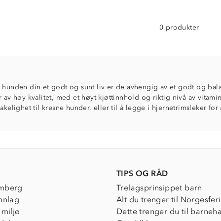
0 produkter
 hunden din et godt og sunt liv er de avhengig av et godt og bala
r av høy kvalitet, med et høyt kjøttinnhold og riktig nivå av vitam
makelighet til kresne hunder, eller til å legge i hjernetrimsleker fo
TIPS OG RÅD
mberg
Trelagsprinsippet barn
nnlag
Alt du trenger til Norgesfer
 miljø
Dette trenger du til barneh