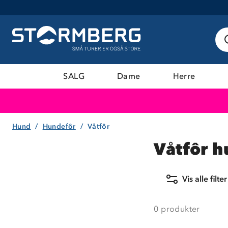
SALG
Dame
Herre
Hund
Hundefôr
Våtfôr
Våtfôr 
Vis alle filter
0
produkter