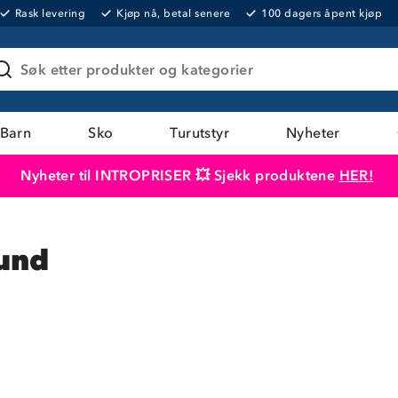
Rask levering
Kjøp nå, betal senere
100 dagers åpent kjøp
Søk etter produkter og kategorier
Barn
Sko
Turutstyr
Nyheter
Nyheter til INTROPRISER 💥 Sjekk produktene
HER!
Produktet er lagt i handlekurven
Til kassen
hund