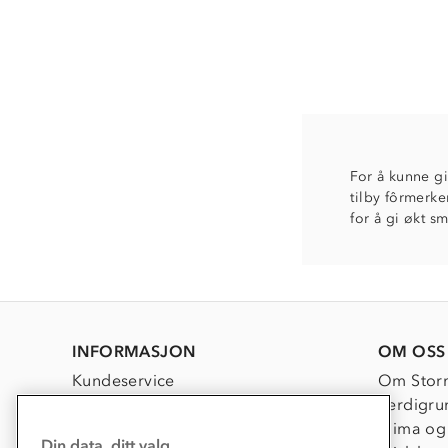
For å kunne gi
tilby fôrmerke
for å gi økt s
INFORMASJON
OM OSS
Kundeservice
Om Stor
Kontakt oss
Verdigru
Konkurransevinnere
Klima og
Din data, ditt valg.