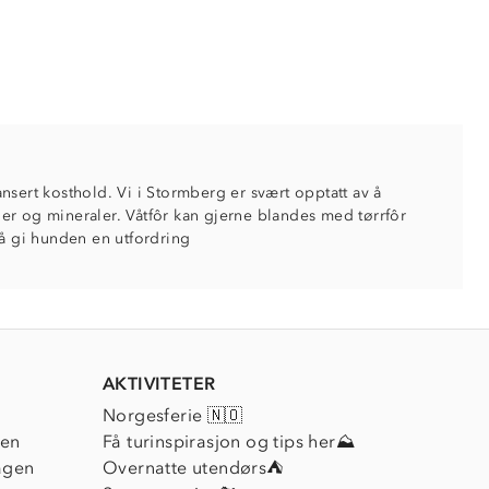
nsert kosthold. Vi i Stormberg er svært opptatt av å
iner og mineraler. Våtfôr kan gjerne blandes med tørrfôr
r å gi hunden en utfordring
AKTIVITETER
Norgesferie 🇳🇴
ien
Få turinspirasjon og tips her⛰
agen
Overnatte utendørs⛺