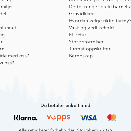
 miljø
Dette trenger du til barneh
del
Gravidklær
k
Hvordan velge riktig turtøy
amfunnet
Vask og vedlikehold
ing
EL-retur
er
Store størrelser
rn
Turmat oppskrifter
ide med oss?
Beredskap
s oss?
Du betaler enkelt med
Alle rettigheter forbeholdes, Stormberg - 2026