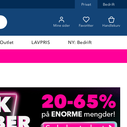
Privat
Bedrift
Mine sider
Favoritter
Handlekurv
Outlet
LAVPRIS
NY: Bedrift