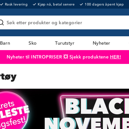
Rask levering
Kjøp nå, betal senere
100 dagers åpent kjøp
Søk etter produkter og kategorier
Barn
Sko
Turutstyr
Nyheter
Nyheter til INTROPRISER 💥 Sjekk produktene
HER!
Produktet er lagt i handlekurven
Til kassen
rtøy