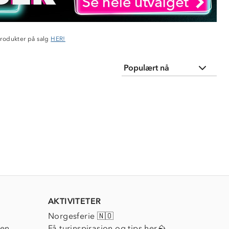
produkter på salg
HER!
AKTIVITETER
Norgesferie 🇳🇴
ien
Få turinspirasjon og tips her⛰