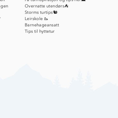
agen
Overnatte utendørs⛺
Storms turtips🐿️
?
Leirskole 🥾
Barnehageansatt
Tips til hyttetur