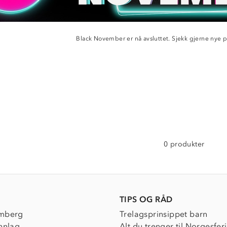
Black November er nå avsluttet. Sjekk gjerne nye 
0 produkter
TIPS OG RÅD
mberg
Trelagsprinsippet barn
nnlag
Alt du trenger til Norgesfer