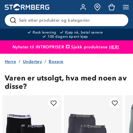
Søk etter produkter og kategorier
Rask levering
Kjøp nå, betal senere
100 dagers åpent kjøp
Nyheter til INTROPRISER 💥 Sjekk produktene
HER!
Herre
Undertøy
Boxere
Produktet er lagt i handlekurven
Til kassen
Varen er utsolgt, hva med noen av
disse?