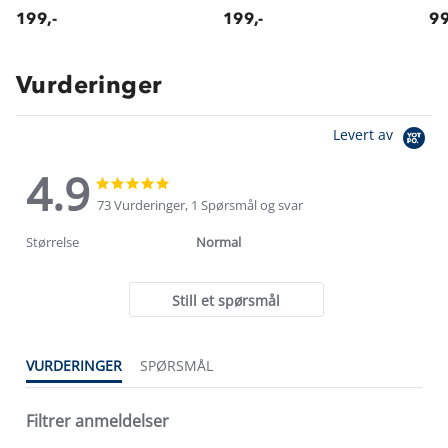
199,-
199,-
99
Vurderinger
Levert av
4.9
4.9
4.9
star
star
73 Vurderinger, 1 Spørsmål og svar
rating
rating
Størrelse
Normal
Still et spørsmål
VURDERINGER
SPØRSMÅL
Filtrer anmeldelser