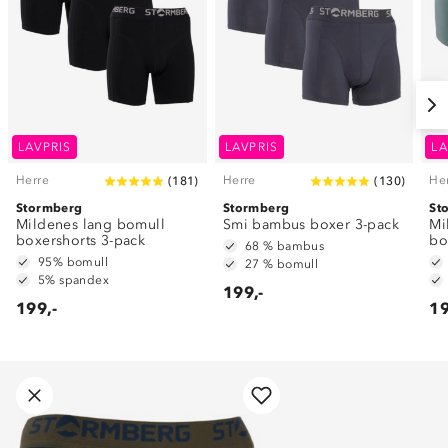
LAVPRIS
LAVPRIS
LA
Herre
Herre
He
(
181
)
(
130
)
Stormberg
Stormberg
St
Mildenes lang bomull
Smi bambus boxer 3-pack
Mi
boxershorts 3-pack
bo
68 % bambus
95% bomull
27 % bomull
5% spandex
199,-
199,-
19