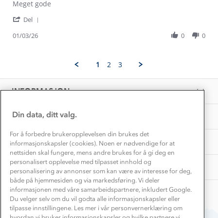
Review
review
Meget gode
Konkurransevinnere
1% til samfunnet
by
stating
Gravidklær
'
bjørnar
Meget
Del
Kundeklubb
Share
s.
gode
Inkludering
Hvordan velge riktig turtøy?
Review
01/03/26
0
0
on
Norgesferie 🇳🇴
Våre butikker
by
1
Materialer
bjørnar
Mar
Vask og vedlikehold
s.
Få turinspirasjon og tips her⛰
2026
Bedrift, barnehage og SFO
1
2
3
Personvern
on
EL-retur
1
Overnatte utendørs⛺
Presse
Mar
Samarbeide med oss?
INFORMASJON
2026
Store størrelser
Storms turtips🐿️
Jobbe hos oss?
Turmat oppskrifter
Din data, ditt valg.
OM OSS
Leirskole 🥾
Beredskap
For å forbedre brukeropplevelsen din brukes det
Barnehageansatt
TIPS OG RÅD
informasjonskapsler (cookies). Noen er nødvendige for at
nettsiden skal fungere, mens andre brukes for å gi deg en
Tips til hyttetur
personalisert opplevelse med tilpasset innhold og
AKTIVITETER
personalisering av annonser som kan være av interesse for deg,
både på hjemmesiden og via markedsføring. Vi deler
informasjonen med våre samarbeidspartnere, inkludert Google.
Du velger selv om du vil godta alle informasjonskapsler eller
tilpasse innstillingene. Les mer i vår personvernerklæring om
hvordan vi bruker informasjonskapsler og hvilke partnere vi