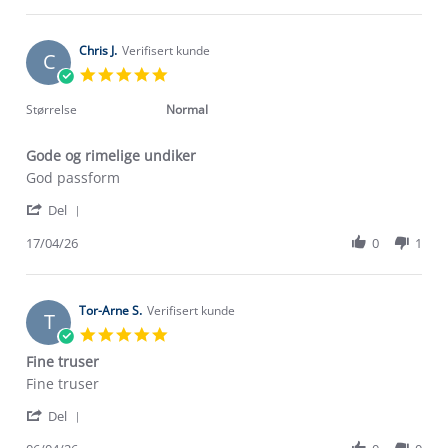
Jun
Jon
2026
H.
on
Chris J.
Verifisert kunde
C
14
5.0
Jun
star
2026
rating
Størrelse
Normal
Gode og rimelige undiker
Review
review
God passform
by
stating
'
Chris
Gode
Del
Share
J.
og
Review
17/04/26
0
1
on
rimelige
by
17
undiker
Chris
Apr
J.
2026
on
Tor-Arne S.
Verifisert kunde
T
17
5.0
Apr
star
Fine truser
2026
rating
Review
review
Fine truser
by
stating
'
Tor-
Fine
Del
Share
Arne
truser