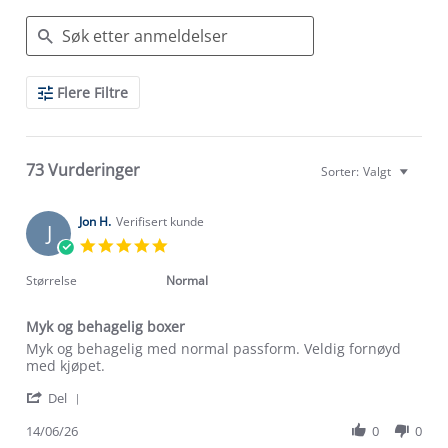
Search
Flere Filtre
Reviews
73 Vurderinger
Sorter:
Valgt
Jon H.
Verifisert kunde
J
5.0
star
rating
Størrelse
Normal
Myk og behagelig boxer
Review
review
Myk og behagelig med normal passform. Veldig fornøyd
by
stating
med kjøpet.
Jon
Myk
'
H.
og
Del
Share
on
behagelig
Review
14/06/26
0
0
14
boxer
by