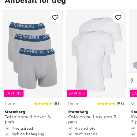
Anbefalt for deg
LAVPRIS
LAVPRIS
LA
Herre
Herre
Un
(
51
)
(
96
)
Stormberg
Stormberg
St
Tolan bomull boxer 3-
Oslo bomull t-skjorte 2-
Ko
pack
pack
3-
4-veisstretch
4-veisstretch
Myk og behagelig
Ventilerende