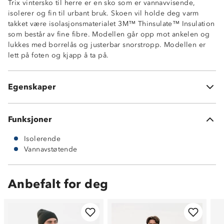
Trix vintersko til herre er en sko som er vannavvisende,
isolerer og fin til urbant bruk. Skoen vil holde deg varm
takket være isolasjonsmaterialet 3M™ Thinsulate™ Insulation
som består av fine fibre. Modellen går opp mot ankelen og
Vannavvisende
lukkes med borrelås og justerbar snorstropp. Modellen er
God isolasjonsevne
lett på foten og kjapp å ta på.
Isolasjonsmaterialet: 3M™ Thinsulate™ Insulation 200g
Borrelås og snorstropp
Yttersåle i TPR (termoplastisk gummi) med egenskaper
Egenskaper
til både gummi og plast
Funksjoner
Isolerende
Vannavstøtende
Anbefalt for deg