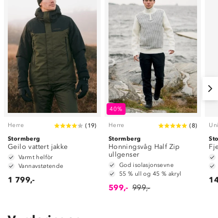
40%
Herre
Herre
Un
(
19
)
(
8
)
Stormberg
Stormberg
St
Geilo vattert jakke
Honningsvåg Half Zip
Fj
ullgenser
Varmt helfòr
God isolasjonsevne
Vannavstøtende
55 % ull og 45 % akryl
1 799,-
14
599,-
999,-