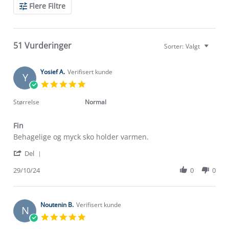
Search
Flere Filtre
Reviews
51 Vurderinger
Sorter:
Valgt
Yosief A.
Verifisert kunde
Y
5.0
star
rating
Størrelse
Normal
Fin
Review
review
Behagelige og myck sko holder varmen.
by
stating
'
Yosief
Fin
Del
Share
A.
Review
29/10/24
0
0
on
by
29
Yosief
Oct
A.
2024
on
Noutenin B.
Verifisert kunde
N
29
5.0
Oct
star