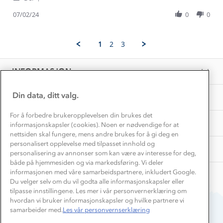
Kundeklubb
Share
T.
enkle
Inkludering
Review
Hvordan velge riktig turtøy?
07/02/24
0
0
on
å
Norgesferie 🇳🇴
Våre butikker
by
7
ta
Materialer
Svein
Feb
av
Vask og vedlikehold
T.
Få turinspirasjon og tips her⛰
2024
Bedrift, barnehage og SFO
1
2
3
on
Personvern
EL-retur
7
Overnatte utendørs⛺
Presse
Feb
Samarbeide med oss?
INFORMASJON
2024
Store størrelser
Storms turtips🐿️
Jobbe hos oss?
Turmat oppskrifter
Din data, ditt valg.
OM OSS
Leirskole 🥾
Beredskap
For å forbedre brukeropplevelsen din brukes det
Barnehageansatt
TIPS OG RÅD
informasjonskapsler (cookies). Noen er nødvendige for at
nettsiden skal fungere, mens andre brukes for å gi deg en
Tips til hyttetur
personalisert opplevelse med tilpasset innhold og
AKTIVITETER
personalisering av annonser som kan være av interesse for deg,
både på hjemmesiden og via markedsføring. Vi deler
informasjonen med våre samarbeidspartnere, inkludert Google.
Du velger selv om du vil godta alle informasjonskapsler eller
tilpasse innstillingene. Les mer i vår personvernerklæring om
hvordan vi bruker informasjonskapsler og hvilke partnere vi
samarbeider med.
Les vår personvernserklæring