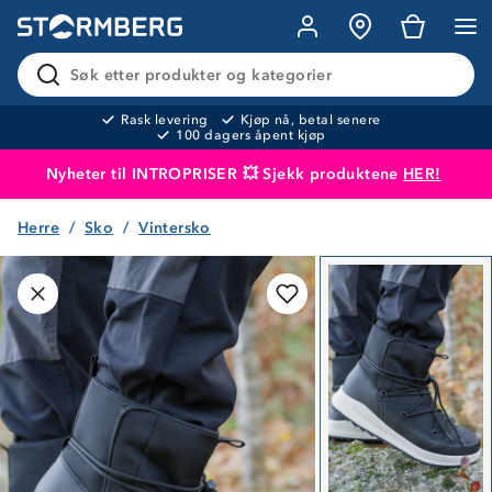
Søk etter produkter og kategorier
Rask levering
Kjøp nå, betal senere
100 dagers åpent kjøp
Nyheter til INTROPRISER 💥 Sjekk produktene
HER!
Herre
Sko
Vintersko
Produktet er lagt i handlekurven
Til kassen