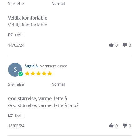
2024
rating
Størrelse
Normal
Veldig komfortable
Review
review
Veldig komfortable
by
stating
'
Noutenin
Veldig
Del
Share
B.
komfortable
Review
14/03/24
0
0
on
by
14
Noutenin
Mar
B.
2024
on
Sigrid S.
Verifisert kunde
S
14
5.0
Mar
star
2024
rating
Størrelse
Normal
God størrelse, varme, lette å
Review
review
God størrelse, varme, lette å ta på
by
stating
'
Sigrid
God
Del
Share
S.
størrelse,
Review
18/02/24
0
0
on
varme,
by
18
lette
Sigrid
Feb
å