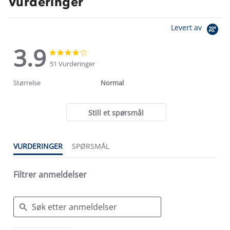
Vurderinger
Levert av
3.9
3.9
3.9
star
star
51 Vurderinger
rating
rating
Størrelse
Normal
Still et spørsmål
VURDERINGER
SPØRSMÅL
Filtrer anmeldelser