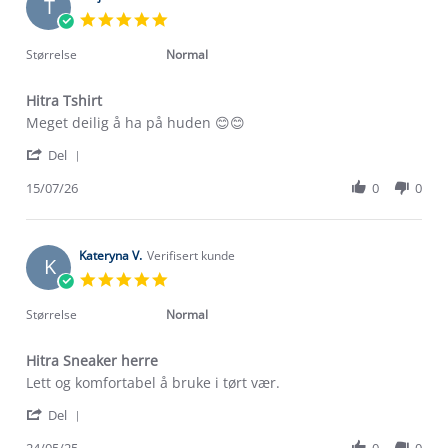
T
5.0
star
rating
Størrelse
Normal
Hitra Tshirt
Review
review
Meget deilig å ha på huden 😊😊
by
stating
'
Terje
Hitra
Del
Share
M.
Tshirt
Review
15/07/26
0
0
on
by
15
Terje
Jul
M.
2026
on
Kateryna V.
Verifisert kunde
K
15
5.0
Jul
star
2026
rating
Størrelse
Normal
Hitra Sneaker herre
Review
review
Lett og komfortabel å bruke i tørt vær.
by
stating
'
Kateryna
Hitra
Del
Share
V.
Sneaker
Review
24/05/25
0
0