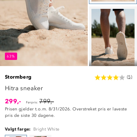
63%
63%
63%
Stormberg
(5)
Hitra sneaker
299,-
799,-
Førpris:
Prisen gjelder t.o.m. 8/31/2026. Overstreket pris er laveste
pris de siste 30 dagene.
Valgt farge:
Bright White