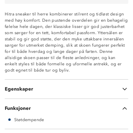
Hitra sneaker til herre kombinerer stilrent og tidløst design
med høy komfort. Den pustende overdelen gir en behagelig
følelse hele dagen, der klassiske lisser gir god justerbarhet
som sørger for en tett, komfortabel passform. Yttersålen er
stabil og gir god støtte, der den myke uttakbare innersålen
sørger for utmerket demping, slik at skoen fungerer perfekt
for til både hverdag og lange dager på farten. Denne
allsidige skoen passer til de fleste anledninger, og kan
Pustende
enkelt styles til både formelle og uformelle antrekk, og er
God demping
godt egnet til både tur og byliv.
God passform
Klassiske lisser
Uttakbar innersåle
Egenskaper
Stilrent design
Funksjoner
Støtdempende
Overdel: PU, FlyKnit og tekstil
Yttersåle: RB
Vedlikehold: Tørk forsiktig av med en fuktig klut for å