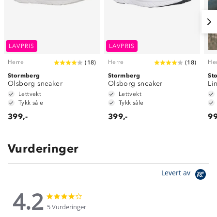
LAVPRIS
LAVPRIS
Herre
Herre
He
(
18
)
(
18
)
Stormberg
Stormberg
St
Olsborg sneaker
Olsborg sneaker
Li
Lettvekt
Lettvekt
Tykk såle
Tykk såle
399,-
399,-
99
Vurderinger
Levert av
4.2
4.2
4.2
star
star
5 Vurderinger
rating
rating