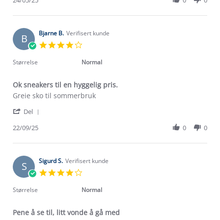
on
herre
by
24
Kateryna
May
V.
2025
on
Bjarne B.
Verifisert kunde
B
24
4.0
May
star
2025
rating
Størrelse
Normal
Ok sneakers til en hyggelig pris.
Review
review
Greie sko til sommerbruk
by
stating
'
Bjarne
Ok
Del
Share
B.
sneakers
Review
22/09/25
0
0
on
til
by
22
en
Bjarne
Sep
hyggelig
B.
2025
pris.
on
Sigurd S.
Verifisert kunde
S
22
4.0
Sep
star
2025
rating
Størrelse
Normal
Pene å se til, litt vonde å gå med