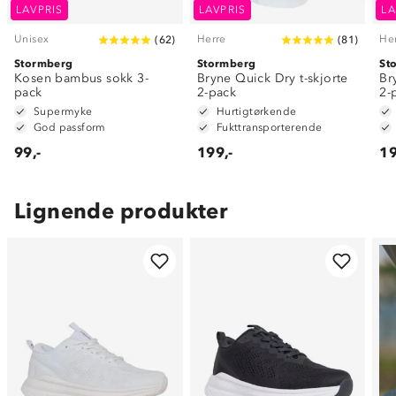
LAVPRIS
LAVPRIS
LA
Unisex
Herre
He
(
62
)
(
81
)
Stormberg
Stormberg
St
Kosen bambus sokk 3-
Bryne Quick Dry t-skjorte
Br
pack
2-pack
2-
Supermyke
Hurtigtørkende
God passform
Fukttransporterende
99,-
199,-
19
Lignende produkter