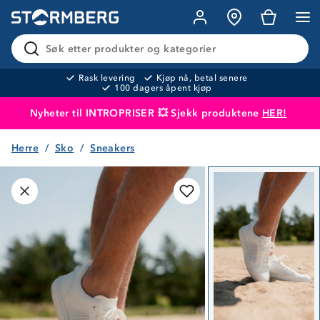
Søk etter produkter og kategorier
Rask levering
Kjøp nå, betal senere
100 dagers åpent kjøp
Nyheter til INTROPRISER 💥 Sjekk produktene
HER!
Herre
Sko
Sneakers
Produktet er lagt i handlekurven
Til kassen