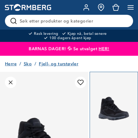
Søk etter produkter og kategorier
Rask levering
Kjøp nå, betal senere
100 dagers åpent kjøp
BARNAS DAGER! 💦 Se utvalget
HER!
Herre
Sko
Fjell- og turstøvler
Produktet er lagt i handlekurven
Til kassen