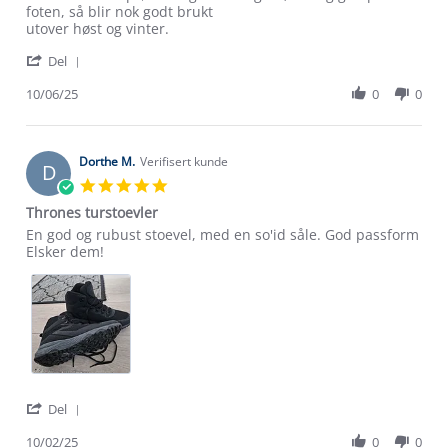
by
stating
foten, så blir nok godt brukt
Dagrunn
gode
utover høst og vinter.
S.
vintersko
'
on
Del
Share
10
Review
10/06/25
0
0
Jun
by
2025
Dagrunn
S.
on
Dorthe M.
Verifisert kunde
D
10
5.0
Jun
star
Thrones turstoevler
2025
rating
Review
review
En god og rubust stoevel, med en so'id såle. God passform
by
stating
Elsker dem!
Dorthe
Thrones
M.
turstoevler
on
10
Feb
2025
Om Stormberg
'
Del
Share
Verdigrunnlag
Review
10/02/25
0
0