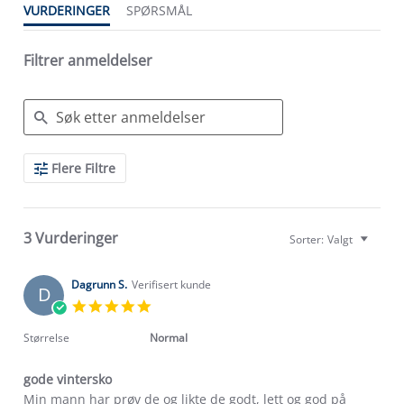
VURDERINGER
SPØRSMÅL
Filtrer anmeldelser
Search
Flere Filtre
Reviews
3 Vurderinger
Sorter:
Valgt
Dagrunn S.
Verifisert kunde
D
5.0
star
rating
Størrelse
Normal
gode vintersko
Review
review
Min mann har prøv de og likte de godt, lett og god på