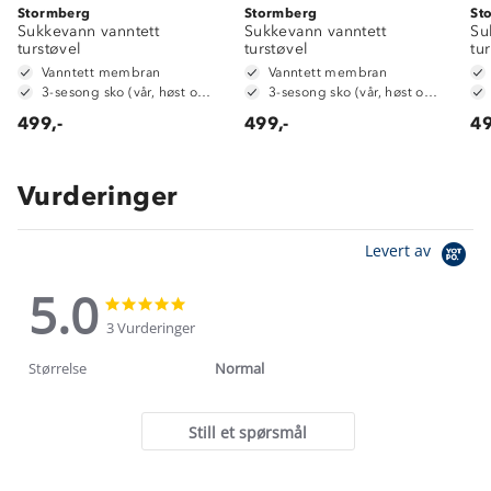
Stormberg
Stormberg
St
Sukkevann vanntett
Sukkevann vanntett
Su
turstøvel
turstøvel
tu
Vanntett membran
Vanntett membran
3-sesong sko (vår, høst og vinter)
3-sesong sko (vår, høst og vinter)
499,-
499,-
49
Vurderinger
Levert av
5.0
5.0
5.0
star
star
3 Vurderinger
rating
rating
Størrelse
Normal
Still et spørsmål