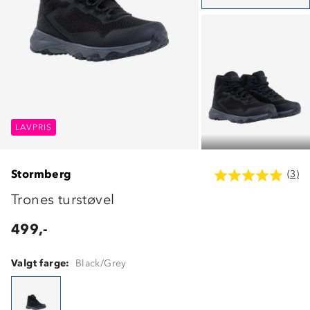
LAVPRIS
LAVPRIS
LAVPRIS
Stormberg
(3)
Trones turstøvel
499,-
Valgt farge:
Black/Grey