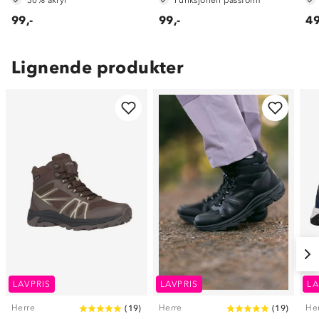
99,-
99,-
49
Lignende produkter
LAVPRIS
LAVPRIS
LA
Herre
Herre
He
(
19
)
(
19
)