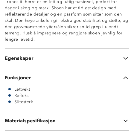
Trones til herre er en lett og luftig turstøvel, perfekt for
dager i skog og mark! Skoen har et tidløst design med
reflekterende detaljer og en passform som sitter som den
skal. Den høye ankelen gir ekstra god stabilitet og støtte, og
Luftig
den grovmønstrede yttersålen sikrer solid grep i ulendt
Lettvekt
terreng. Husk å impregnere og rengjøre skoen jevnlig for
Godt grep
lengre levetid.
Refleksdetalj
God demping
Uttakbar innersåle
Egenskaper
Forsterket tå- og hælparti
Funksjoner
Lettvekt
Refleks
Slitesterk
Materialspesifikasjon
Vedlikehold: bør rengjøres og impregneres jevnlig