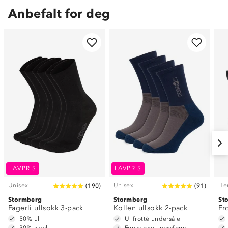
Anbefalt for deg
LAVPRIS
LAVPRIS
Unisex
Unisex
He
(
190
)
(
91
)
Stormberg
Stormberg
St
Fagerli ullsokk 3-pack
Kollen ullsokk 2-pack
Fr
50% ull
Ullfrottè undersåle
30% akryl
Funksjonell passform