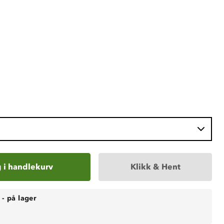
 i handlekurv
Klikk & Hent
-
på lager