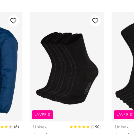
LAVPRIS
LAVPRIS
Unisex
Unisex
(
8
)
(
190
)