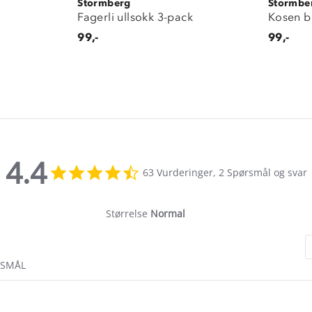
Stormberg
Stormbe
Fagerli ullsokk 3-pack
Kosen b
99,-
99,-
4.4
4.4
63 Vurderinger, 2 Spørsmål og svar
star
rating
Størrelse
Normal
RSMÅL