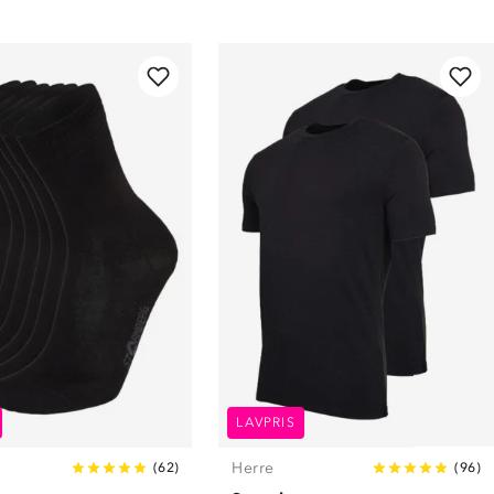
LAVPRIS
Herre
(
62
)
(
96
)