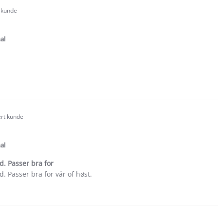
t kunde
.0
tar
ating
al
e
ew
ert kunde
.0
tar
ating
al
. Passer bra for
. Passer bra for vår of høst.
e
ew