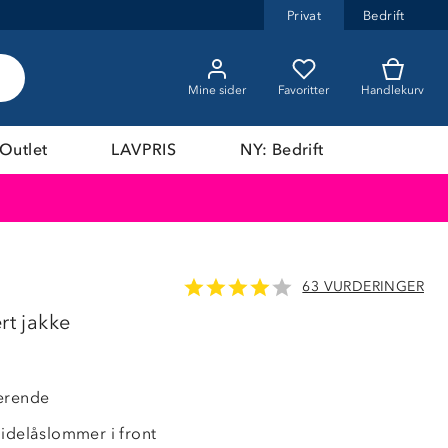
Privat
Bedrift
Mine sider
Favoritter
Handlekurv
Outlet
LAVPRIS
NY: Bedrift
63 VURDERINGER
LAVPRIS
rt jakke
erende
lidelåslommer i front