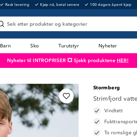
Rask levering
Kjøp nå, betal senere
100 dagers åpent kjøp
Søk etter produkter og kategorier
Barn
Sko
Turutstyr
Nyheter
Nyheter til INTROPRISER 💥 Sjekk produktene
HER!
Produktet er lagt i handlekurven
Til kassen
Stormberg
LAVPRIS
Strimfjord vatte
Vindtett
Fukttransport
To romslige g