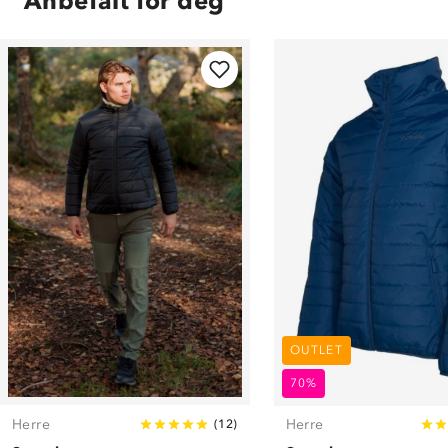
Anbefalt for deg
OUTLET
70%
Herre
Herre
(
12
)