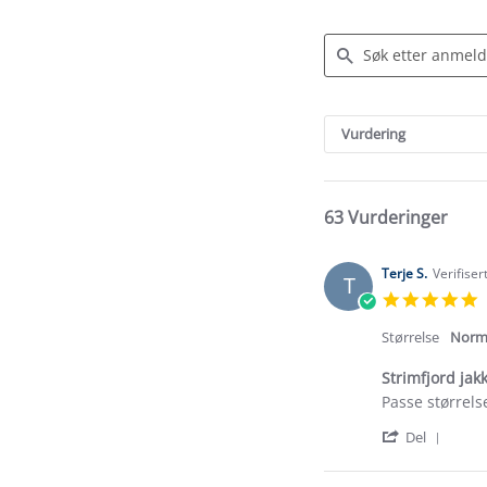
Search
Reviews
Vurdering
63 Vurderinger
Terje S.
Verifiser
T
5
s
r
Størrelse
Norm
Strimfjord jak
Review
review
Passe størrels
by
stating
'
Terje
Strimfjord
Del
Shar
S.
jakke
Revi
on