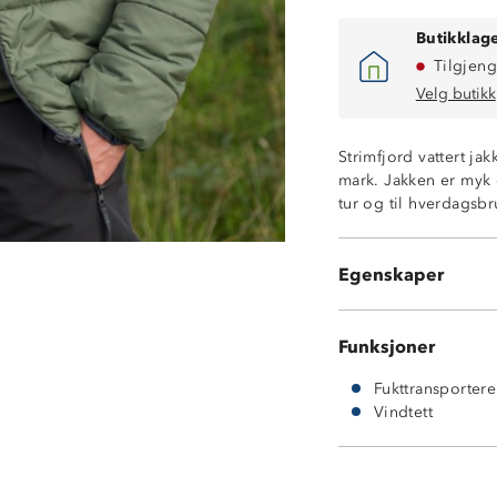
Butikklage
Tilgjeng
Velg butikk
Strimfjord vattert jak
mark. Jakken er myk 
Vindtett
tur og til hverdagsbr
Fukttransporter
To romslige gli
Stormklaff bak f
Egenskaper
100% polyester 
Funksjoner
Fukttransporter
Vindtett