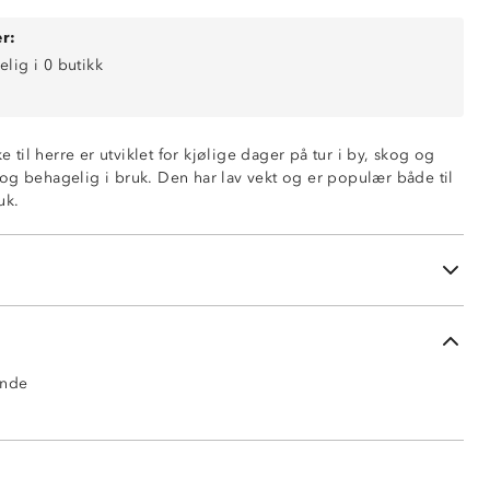
r:
elig i 0 butikk
ke til herre er utviklet for kjølige dager på tur i by, skog og
og behagelig i bruk. Den har lav vekt og er populær både til
uk.
ende
delåslommer i front
ront glidelås
Iso-Pad Light™
ende