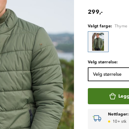
299,-
Valgt farge:
Thyme
Velg størrelse:
Velg størrelse
Legg
Nettlager:
10+ stk