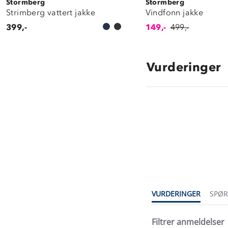
Stormberg
Stormberg
Strimberg vattert jakke
Vindfonn jakke
399,-
149,-
499,-
Vurderinger
4.4
star
rating
VURDERINGER
SPØ
Filtrer anmeldelser