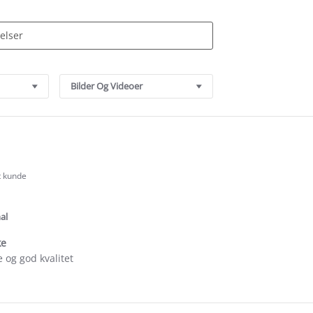
Bilder Og Videoer
t kunde
.0
tar
ating
al
ke
e og god kvalitet
e
ew