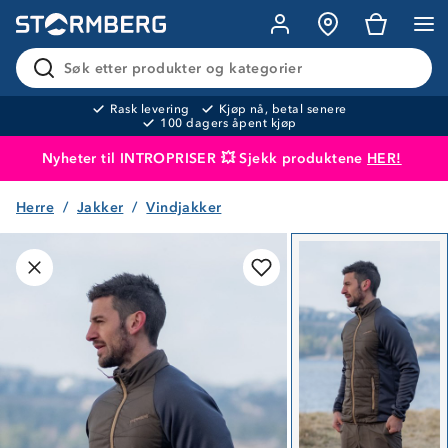
Søk etter produkter og kategorier
Rask levering
Kjøp nå, betal senere
100 dagers åpent kjøp
Nyheter til INTROPRISER 💥 Sjekk produktene
HER!
Herre
Jakker
Vindjakker
Produktet er lagt i handlekurven
Til kassen