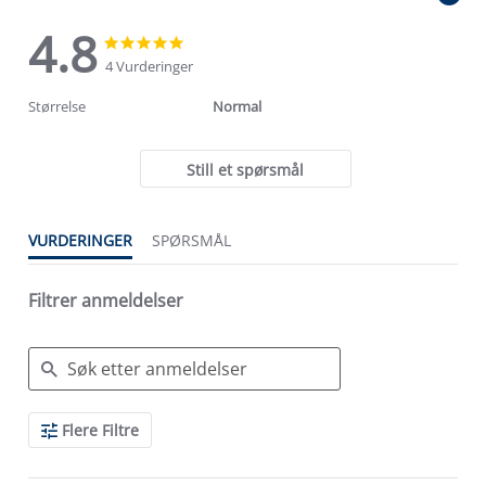
4.8
4.8
4.8
star
star
4 Vurderinger
rating
rating
Størrelse
Normal
Still et spørsmål
VURDERINGER
SPØRSMÅL
Filtrer anmeldelser
Search
Flere Filtre
Reviews