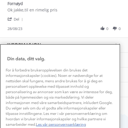
Gravidklær
Fornøyd
Kundeklubb
Inkludering
Review
review
Ok jakke,til en rimelig pris
Hvordan velge riktig turtøy?
by
stating
Norgesferie 🇳🇴
Våre butikker
'
Jon-
Fornøyd
Del
Materialer
Share
Vask og vedlikehold
Erik
Få turinspirasjon og tips her⛰
Bedrift, barnehage og SFO
Review
28/08/23
0
0
B.
Personvern
by
on
EL-retur
Jon-
Overnatte utendørs⛺
28
Presse
Erik
Samarbeide med oss?
Aug
INFORMASJON
Store størrelser
B.
2023
Storms turtips🐿️
on
Jobbe hos oss?
28
Turmat oppskrifter
Din data, ditt valg.
OM OSS
Leirskole 🥾
Aug
2023
Beredskap
For å forbedre brukeropplevelsen din brukes det
Barnehageansatt
TIPS OG RÅD
informasjonskapsler (cookies). Noen er nødvendige for at
nettsiden skal fungere, mens andre brukes for å gi deg en
Tips til hyttetur
personalisert opplevelse med tilpasset innhold og
AKTIVITETER
personalisering av annonser som kan være av interesse for deg,
både på hjemmesiden og via markedsføring. Vi deler
informasjonen med våre samarbeidspartnere, inkludert Google.
Du velger selv om du vil godta alle informasjonskapsler eller
tilpasse innstillingene. Les mer i vår personvernerklæring om
hvordan vi bruker informasjonskapsler og hvilke partnere vi
samarbeider med.
Les vår personvernserklæring