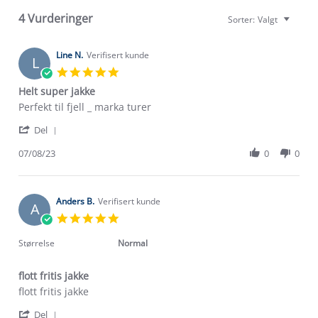
4 Vurderinger
Sorter:
Valgt
Line N.
Verifisert kunde
L
5.0
star
Helt super jakke
rating
Review
review
Perfekt til fjell _ marka turer
by
stating
'
Line
Helt
Del
Share
N.
super
Review
07/08/23
0
0
on
jakke
by
7
Line
Aug
N.
2023
on
Anders B.
Verifisert kunde
A
7
5.0
Aug
star
2023
rating
Størrelse
Normal
flott fritis jakke
Review
review
flott fritis jakke
by
stating
'
Anders
flott
Del