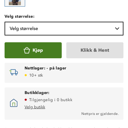
Velg størrelse:
Velg størrelse
Kjøp
Klikk & Hent
Nettlager:
-
på lager
10+ stk
Butikklager:
Tilgjengelig i 0 butikk
Velg butikk
Nettpris er gjeldende.
Vindtett i front og på rygg
To glidelåslommer