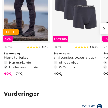
OUTLET
75%
LAVPRIS
LA
Herre
Herre
Un
(
21
)
(
130
)
Stormberg
Stormberg
St
Fjone turbukse
Smi bambus boxer 3-pack
Fa
Hurtigtørkende
68 % bambus
Fukttransporterende
27 % bomull
199,-
799,-
199,-
99
Vurderinger
Levert av