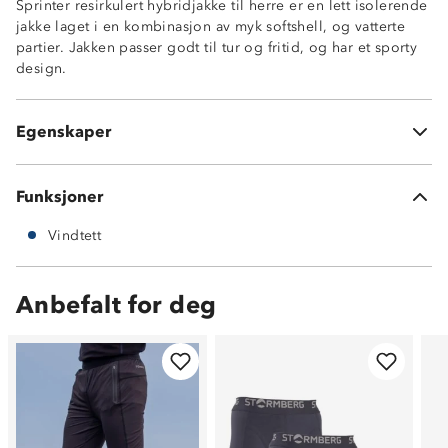
Sprinter resirkulert hybridjakke til herre er en lett isolerende
Høy krage
jakke laget i en kombinasjon av myk softshell, og vatterte
Stormklaff bak hovedglidelås
partier. Jakken passer godt til tur og fritid, og har et sporty
Myk, børstet innside
design.
Vattert front og bakdel (SoftPad 220™)
Ytterstoff front og rygg: Nylon
Vattering: 100% polyester
Egenskaper
Softshell: 100% resirkulert polyester
Funksjoner
Vindtett
Anbefalt for deg