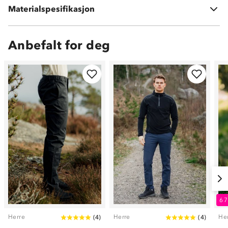
Materialspesifikasjon
22 % elastan
Anbefalt for deg
6
Herre
Herre
He
(
4
)
(
4
)