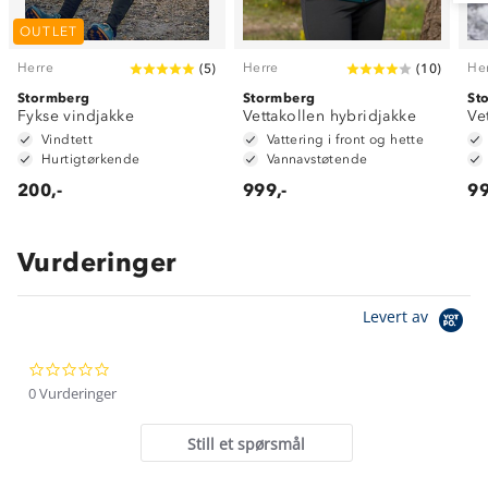
OUTLET
Herre
Herre
He
(
5
)
(
10
)
Stormberg
Stormberg
St
Fykse vindjakke
Vettakollen hybridjakke
Ve
Vindtett
Vattering i front og hette
Hurtigtørkende
Vannavstøtende
200,-
999,-
99
Vurderinger
Om Stormberg
Levert av
Verdigrunnlag
0.0
Klima og miljø
Trelagsprinsippet barn
star
0 Vurderinger
Kundeservice
rating
Etisk handel
Alt du trenger til Norgesferien
Still et spørsmål
Kontakt oss
Dyreetikk
Dette trenger du til barnehagen