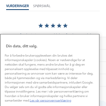
Konkurransevinnere
1% til samfunnet
VURDERINGER
SPØRSMÅL
Gravidklær
Kundeklubb
Inkludering
Hvordan velge riktig turtøy?
Norgesferie 🇳🇴
Våre butikker
Materialer
Vask og vedlikehold
Få turinspirasjon og tips her⛰
Bedrift, barnehage og SFO
Personvern
EL-retur
Det er foreløpig ingen anmeldelser for dette produktet.
Overnatte utendørs⛺
Presse
Samarbeide med oss?
INFORMASJON
Store størrelser
Din data, ditt valg.
Storms turtips🐿️
Jobbe hos oss?
Turmat oppskrifter
OM OSS
For å forbedre brukeropplevelsen din brukes det
Leirskole 🥾
informasjonskapsler (cookies). Noen er nødvendige for at
Beredskap
nettsiden skal fungere, mens andre brukes for å gi deg en
Barnehageansatt
TIPS OG RÅD
personalisert opplevelse med tilpasset innhold og
personalisering av annonser som kan være av interesse for deg,
Tips til hyttetur
både på hjemmesiden og via markedsføring. Vi deler
AKTIVITETER
informasjonen med våre samarbeidspartnere, inkludert Google.
Du velger selv om du vil godta alle informasjonskapsler eller
tilpasse innstillingene. Les mer i vår personvernerklæring om
hvordan vi bruker informasjonskapsler og hvilke partnere vi
samarbeider med.
Les vår personvernserklæring