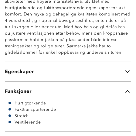
aktiviteter med høyere intensitetsnivå, utviklet med
hurtigtørkende og fukttransporterende egenskaper for økt
komfort. Den myke og behagelige kvaliteten kombinert med
4-veis stretch, gir optimal bevegelsesfrihet, enten du er på
Hurtigtørkende
tur i skogen eller trener ute. Med høy hals og glidelås kan
4-veis stretch
du justere ventilasjonen etter behov, mens den kroppsnære
Fukttransporterende
passformen holder jakken på plass under både intense
Myk og behagelig
treningsøkter og rolige turer. Sørmarka jakke har to
Ventilerende
glidelåslommer for enkel oppbevaring underveis i turen.
Forhøyet hals
2 glidelåslommer i sidene
Kroppsnær passform
Egenskaper
Rette avslutninger
Funksjoner
Hurtigtørkende
Fukttransporterende
Stretch
Ventilerende
78 % polyester