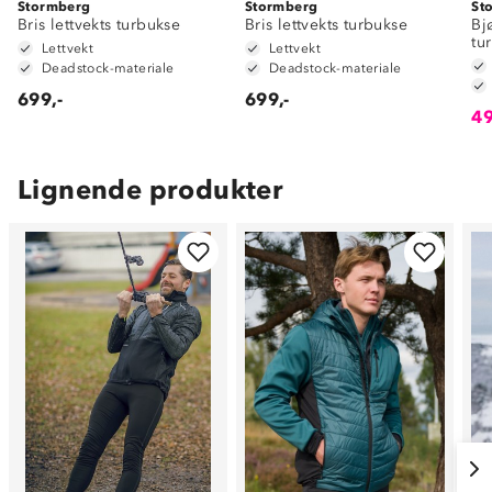
Stormberg
Stormberg
St
Bris lettvekts turbukse
Bris lettvekts turbukse
Bj
tu
Lettvekt
Lettvekt
Deadstock-materiale
Deadstock-materiale
699,-
699,-
49
Lignende produkter