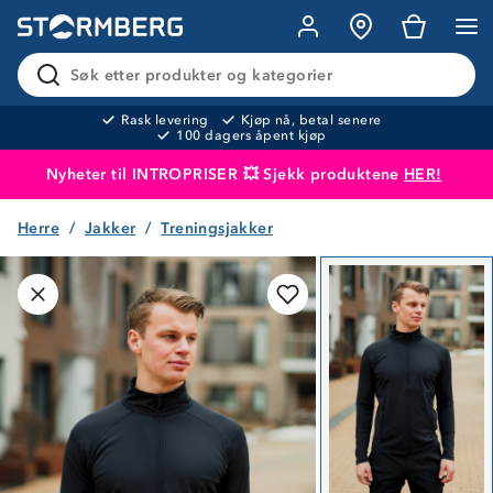
Søk etter produkter og kategorier
Rask levering
Kjøp nå, betal senere
100 dagers åpent kjøp
Nyheter til INTROPRISER 💥 Sjekk produktene
HER!
Herre
Jakker
Treningsjakker
Produktet er lagt i handlekurven
Til kassen