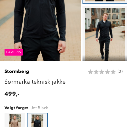
LAVPRIS
LAVPRIS
LAVPRIS
Stormberg
(0)
Sørmarka teknisk jakke
499,-
Valgt farge:
Jet Black