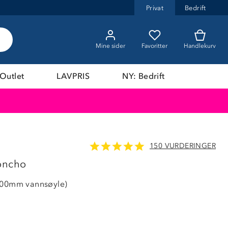
Privat
Bedrift
Mine sider
Favoritter
Handlekurv
Outlet
LAVPRIS
NY: Bedrift
150 VURDERINGER
LAVPRIS
poncho
 000mm vannsøyle)