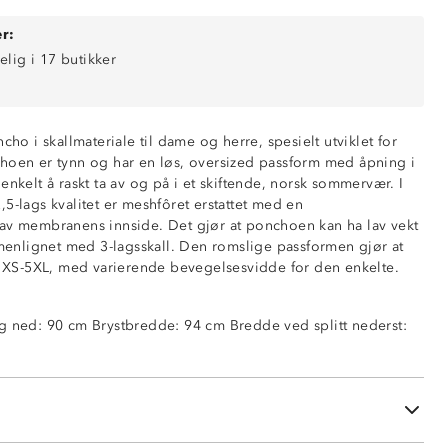
r:
elig i 17 butikker
cho i skallmateriale til dame og herre, spesielt utviklet for
0mm vannsøyle)
hoen er tynn og har en løs, oversized passform med åpning i
enkelt å raskt ta av og på i et skiftende, norsk sommervær. I
5-lags kvalitet er meshfôret erstattet med en
av membranens innside. Det gjør at ponchoen kan ha lav vekt
i sidene
nlignet med 3-lagsskall. Den romslige passformen gjør at
ing i ermeåpningene
tr XS-5XL, med varierende bevegelsesvidde for den enkelte.
trikkjustering
 med borrelås
g ned: 90 cm Brystbredde: 94 cm Bredde ved splitt nederst:
sidene
itet
ra skulder, 94cm brystvidde, 91cm vidde nederst ved splitt