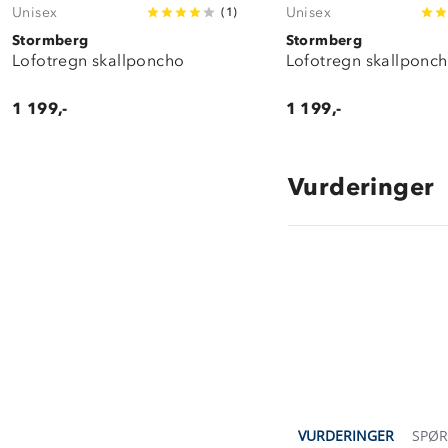
Unisex
Unisex
(
1
)
Stormberg
Stormberg
Lofotregn skallponcho
Lofotregn skallponc
1 199,-
1 199,-
Vurderinger
4.6
star
rating
VURDERINGER
SPØ