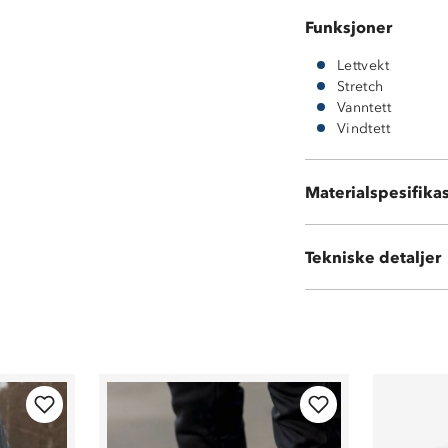
Funksjoner
Lettvekt
Stretch
Vanntett
Vindtett
Materialspesifika
100 % polyester
Tekniske detaljer
Vekt:
560 gram