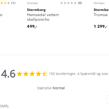
Unisex
Unisex
(
1
)
(
0
)
Stormberg
Stormbe
ho
Hemsedal vattert
Tromsø 
skallponcho
499,-
1 299,-
4.6
4.6
150 Vurderinger, 4 Spørsmål og svar
star
rating
Størrelse
Normal
RSMÅL