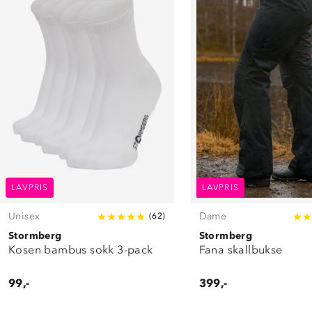
LAVPRIS
LAVPRIS
Unisex
Dame
(
62
)
Stormberg
Stormberg
Kosen bambus sokk 3-pack
Fana skallbukse
99,-
399,-