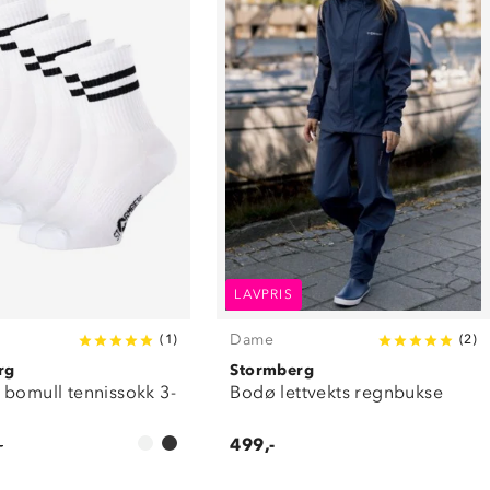
LAVPRIS
Dame
(
1
)
(
2
)
rg
Stormberg
 bomull tennissokk 3-
Bodø lettvekts regnbukse
-
499,-