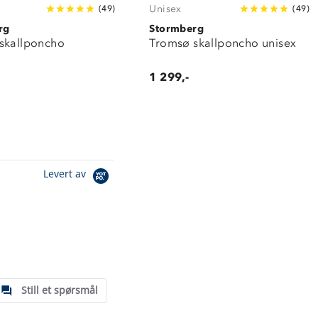
Unisex
(
49
)
(
49
)
rg
Stormberg
skallponcho
Tromsø skallponcho unisex
1 299,-
Levert av
Still et spørsmål