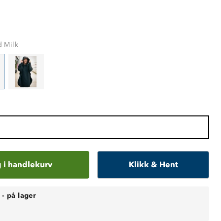
 Milk
 i handlekurv
Klikk & Hent
-
på lager