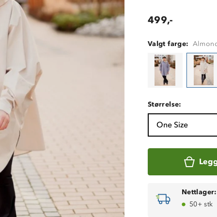
499,-
Valgt farge:
Almond
Størrelse:
One Size
Legg
Nettlager:
50+ stk