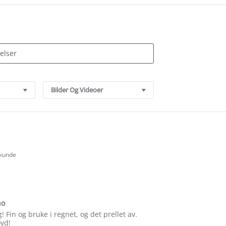
Bilder Og Videoer
 kunde
.0
tar
ating
ho
! Fin og bruke i regnet, og det prellet av.
øyd!