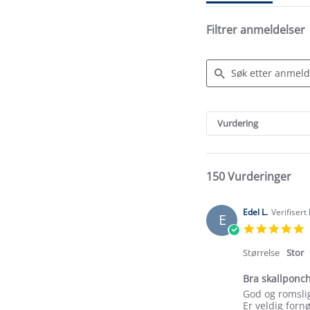
Filtrer anmeldelser
Search
Reviews
Vurdering
150 Vurderinger
Edel L.
Verifisert
E
5
s
r
Størrelse
Stor
Bra skallponc
Review
review
God og romslig
by
stating
Er veldig forn