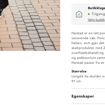
Butikklage
Tilgjeng
Velg butikk
Harstad er en lett pon
Vanntett (10 00
varierende vær. Ponc
Vindtett
halsen, som gjør det 
Lettvekt
skallprodukter med 2,
2-veisstretch
overflatebehandling 
To stikklommer 
og pakkevolum samme
Borrelåsstramm
Harstad passer fra s
Fast hette med s
Størrelse
Åpning i halsen
Lengde fra skulder o
Vid passform
91 cm
Splitt nederst i 
2,5 lags skallkval
Mål: 91cm lang f
Egenskaper
Vekt: 560 gram