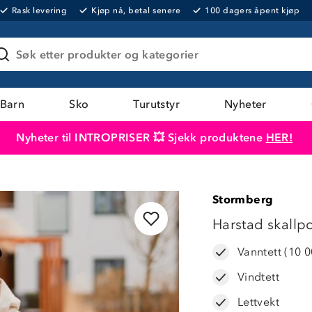
Rask levering
Kjøp nå, betal senere
100 dagers åpent kjøp
Søk etter produkter og kategorier
Barn
Sko
Turutstyr
Nyheter
Nyheter til INTROPRISER 💥 Sjekk produktene
HER!
Produktet er lagt i handlekurven
Til kassen
Stormberg
LAVPRIS
Harstad skall
Vanntett (10
Vindtett
Lettvekt