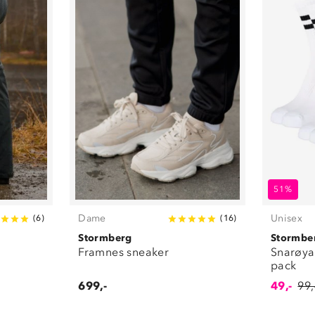
51%
Dame
Unisex
(
6
)
(
16
)
Stormberg
Stormbe
Framnes sneaker
Snarøya
pack
699,-
49,-
99,