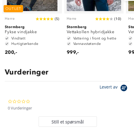
OUTLET
Herre
Herre
He
(
5
)
(
10
)
Stormberg
Stormberg
St
Fykse vindjakke
Vettakollen hybridjakke
Ve
Vindtett
Vattering i front og hette
Hurtigtørkende
Vannavstøtende
200,-
999,-
99
Vurderinger
Om Stormberg
Levert av
Verdigrunnlag
0.0
Klima og miljø
Trelagsprinsippet barn
star
0 Vurderinger
Kundeservice
rating
Etisk handel
Alt du trenger til Norgesferien
Still et spørsmål
Kontakt oss
Dyreetikk
Dette trenger du til barnehagen