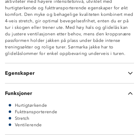
aktiviteter med høyere intensitetsnivå, utviklet med
hurtigtørkende og fukttransporterende egenskaper for økt
komfort. Den myke og behagelige kvaliteten kombinert med
4-veis stretch, gir optimal bevegelsesfrihet, enten du er på
Hurtigtørkende
tur i skogen eller trener ute. Med høy hals og glidelås kan
4-veis stretch
du justere ventilasjonen etter behov, mens den kroppsnære
Fukttransporterende
passformen holder jakken på plass under både intense
Myk og behagelig
treningsøkter og rolige turer. Sørmarka jakke har to
Ventilerende
glidelåslommer for enkel oppbevaring underveis i turen.
Forhøyet hals
2 glidelåslommer i sidene
Kroppsnær passform
Egenskaper
Rette avslutninger
Funksjoner
Hurtigtørkende
Fukttransporterende
Stretch
Ventilerende
78 % polyester