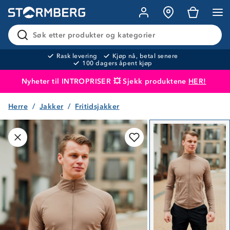
Søk etter produkter og kategorier
Rask levering
Kjøp nå, betal senere
100 dagers åpent kjøp
Nyheter til INTROPRISER 💥 Sjekk produktene
HER!
Herre
Jakker
Fritidsjakker
Produktet er lagt i handlekurven
Til kassen