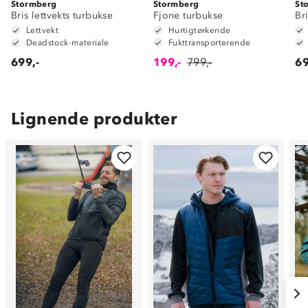
Stormberg
Stormberg
St
Bris lettvekts turbukse
Fjone turbukse
Br
Lettvekt
Hurtigtørkende
Deadstock-materiale
Fukttransporterende
699,-
199,-
799,-
69
Lignende produkter