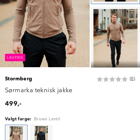
LAVPRIS
LAVPRIS
LAVPRIS
Stormberg
(0)
Sørmarka teknisk jakke
499,-
Valgt farge:
Brown Lentil