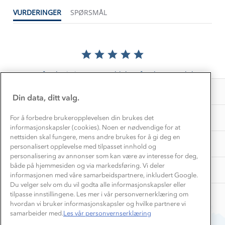
Konkurransevinnere
1% til samfunnet
VURDERINGER
SPØRSMÅL
Gravidklær
Kundeklubb
Inkludering
Hvordan velge riktig turtøy?
Norgesferie 🇳🇴
Våre butikker
Materialer
Vask og vedlikehold
Få turinspirasjon og tips her⛰
Bedrift, barnehage og SFO
Personvern
EL-retur
Det er foreløpig ingen anmeldelser for dette produktet.
Overnatte utendørs⛺
Presse
Samarbeide med oss?
INFORMASJON
Store størrelser
Din data, ditt valg.
Storms turtips🐿️
Jobbe hos oss?
Turmat oppskrifter
OM OSS
For å forbedre brukeropplevelsen din brukes det
Leirskole 🥾
informasjonskapsler (cookies). Noen er nødvendige for at
Beredskap
nettsiden skal fungere, mens andre brukes for å gi deg en
Barnehageansatt
TIPS OG RÅD
personalisert opplevelse med tilpasset innhold og
personalisering av annonser som kan være av interesse for deg,
Tips til hyttetur
både på hjemmesiden og via markedsføring. Vi deler
AKTIVITETER
informasjonen med våre samarbeidspartnere, inkludert Google.
Du velger selv om du vil godta alle informasjonskapsler eller
tilpasse innstillingene. Les mer i vår personvernerklæring om
hvordan vi bruker informasjonskapsler og hvilke partnere vi
samarbeider med.
Les vår personvernserklæring