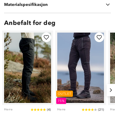
Materialspesifikasjon
22 % elastan
Anbefalt for deg
OUTLET
75%
Herre
Herre
He
(
4
)
(
21
)