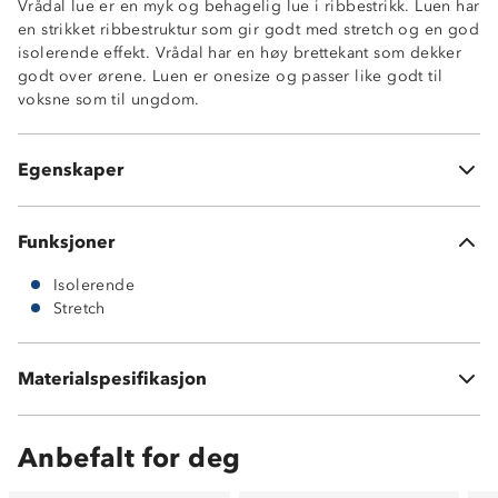
Vrådal lue er en myk og behagelig lue i ribbestrikk. Luen har
en strikket ribbestruktur som gir godt med stretch og en god
isolerende effekt. Vrådal har en høy brettekant som dekker
godt over ørene. Luen er onesize og passer like godt til
Myk og behagelig
voksne som til ungdom.
Ribbestrikket
Stretch
Høy kant
Egenskaper
Onesize
Funksjoner
Isolerende
Stretch
Materialspesifikasjon
100 % polyester
Anbefalt for deg