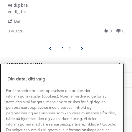
Kontakt oss
Dyreetikk
Veldig bra
Dette trenger du til barnehagen
Review
review
Veldig bra
Konkurransevinnere
1% til samfunnet
by
stating
Gravidklær
'
Olha
Veldig
Del
Kundeklubb
Share
C.
bra
Inkludering
Review
Hvordan velge riktig turtøy?
06/01/26
0
0
on
Norgesferie 🇳🇴
Våre butikker
by
6
Materialer
Olha
Jan
Vask og vedlikehold
C.
Få turinspirasjon og tips her⛰
2026
Bedrift, barnehage og SFO
1
2
on
Personvern
EL-retur
6
Overnatte utendørs⛺
Presse
Jan
Samarbeide med oss?
INFORMASJON
2026
Store størrelser
Storms turtips🐿️
Jobbe hos oss?
Turmat oppskrifter
Din data, ditt valg.
OM OSS
Leirskole 🥾
Beredskap
For å forbedre brukeropplevelsen din brukes det
Barnehageansatt
TIPS OG RÅD
informasjonskapsler (cookies). Noen er nødvendige for at
nettsiden skal fungere, mens andre brukes for å gi deg en
Tips til hyttetur
personalisert opplevelse med tilpasset innhold og
AKTIVITETER
personalisering av annonser som kan være av interesse for deg,
både på hjemmesiden og via markedsføring. Vi deler
informasjonen med våre samarbeidspartnere, inkludert Google.
Du velger selv om du vil godta alle informasjonskapsler eller