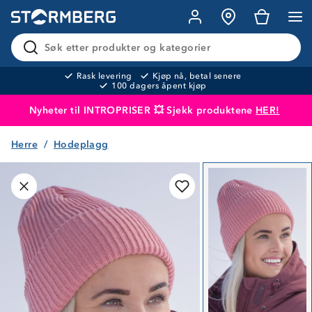
Søk etter produkter og kategorier
Rask levering
Kjøp nå, betal senere
100 dagers åpent kjøp
Nyheter til INTROPRISER 💥 Sjekk produktene
HER!
Herre
Hodeplagg
Produktet er lagt i handlekurven
Til kassen