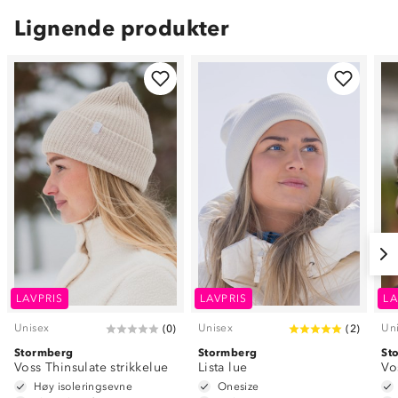
Lignende produkter
LAVPRIS
LAVPRIS
LA
Unisex
Unisex
Un
(
0
)
(
2
)
Stormberg
Stormberg
St
Voss Thinsulate strikkelue
Lista lue
Vo
Høy isoleringsevne
Onesize