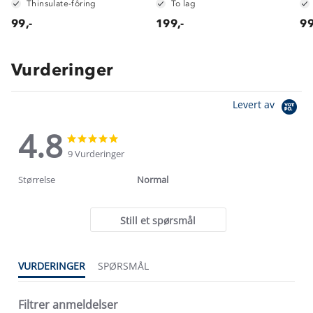
Thinsulate-fôring
To lag
99,-
199,-
99
Vurderinger
Levert av
4.8
4.8
4.8
star
star
9 Vurderinger
rating
rating
Størrelse
Normal
Still et spørsmål
VURDERINGER
SPØRSMÅL
Filtrer anmeldelser