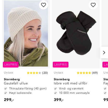
LAVPRIS
LAVPRIS
LA
Unisex
Unisex
Un
(
20
)
(
49
)
Stormberg
Stormberg
St
Gautefall ullue
Isbre vott med ullfôr
Fa
Thinsulate-fôring (40 gsm)
Vind- og vanntett
Høyt isolerende
10 000 mm vannsøyle
299,-
399,-
99