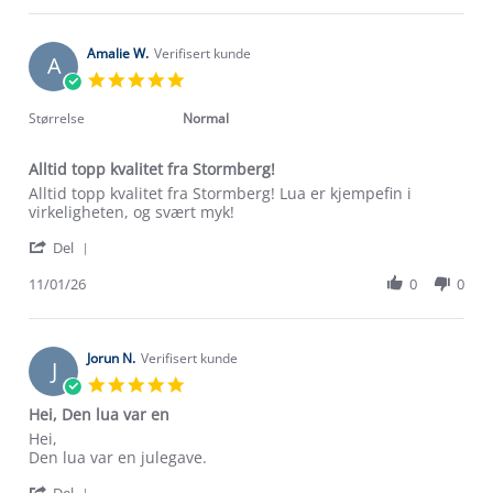
Hanne
Jan
A.
2026
on
Amalie W.
Verifisert kunde
A
22
5.0
Jan
star
2026
rating
Størrelse
Normal
Alltid topp kvalitet fra Stormberg!
Review
review
Alltid topp kvalitet fra Stormberg! Lua er kjempefin i
by
stating
virkeligheten, og svært myk!
Amalie
Alltid
'
W.
topp
Del
Share
on
kvalitet
Review
11/01/26
0
0
11
fra
by
Jan
Stormberg!
Amalie
2026
W.
on
Jorun N.
Verifisert kunde
J
11
5.0
Jan
star
Hei, Den lua var en
2026
rating
Review
review
Hei,
by
stating
Den lua var en julegave.
Jorun
Hei,
'
Del