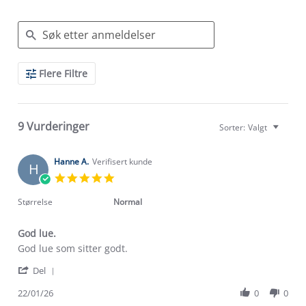
Search
Flere Filtre
Reviews
9 Vurderinger
Sorter:
Valgt
Hanne A.
Verifisert kunde
H
5.0
star
rating
Størrelse
Normal
God lue.
Review
review
God lue som sitter godt.
by
stating
'
Hanne
God
Del
Share
A.
lue.
Review
22/01/26
0
0
on
by
22