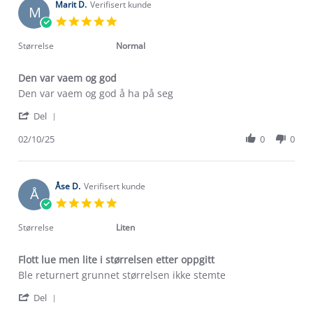
on
Marit D.
Verifisert kunde
M
23
5.0
Jan
star
2026
rating
Størrelse
Normal
Den var vaem og god
Review
review
Den var vaem og god å ha på seg
by
stating
'
Marit
Den
Del
Share
D.
var
Review
02/10/25
0
0
on
vaem
by
2
og
Marit
Oct
god
D.
2025
on
Åse D.
Verifisert kunde
Å
2
5.0
Oct
star
2025
rating
Størrelse
Liten
Flott lue men lite i størrelsen etter oppgitt
Review
review
Ble returnert grunnet størrelsen ikke stemte
by
stating
Om Stormberg
'
Åse
Flott
Del
Share
D.
lue