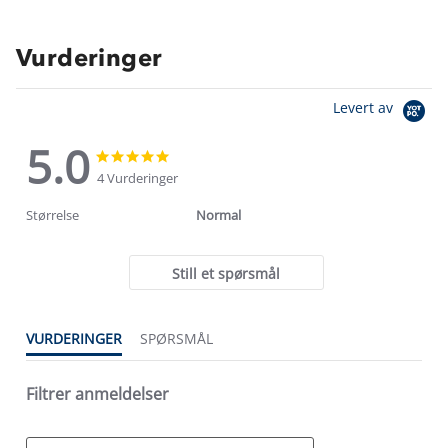
Vurderinger
Levert av
5.0
5.0
5.0
star
star
4 Vurderinger
rating
rating
Størrelse
Normal
Still et spørsmål
VURDERINGER
SPØRSMÅL
Filtrer anmeldelser