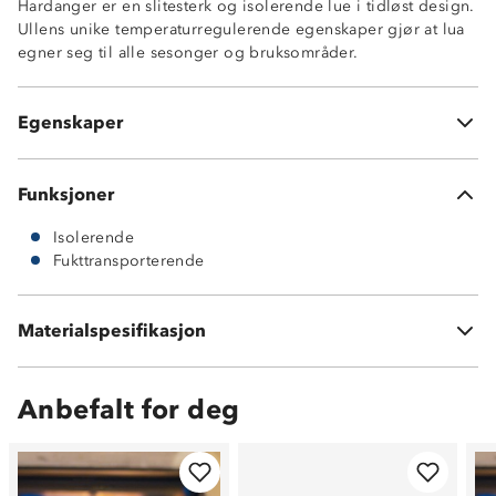
Hardanger er en slitesterk og isolerende lue i tidløst design.
Ullens unike temperaturregulerende egenskaper gjør at lua
God isolasjonsevne
egner seg til alle sesonger og bruksområder.
55 % ull og 45 % akryl
Temperaturregulerende
Fukttransporterende
Egenskaper
Slitesterk
Funksjoner
Isolerende
Fukttransporterende
Materialspesifikasjon
55 % ull og 45 % akryl
Anbefalt for deg