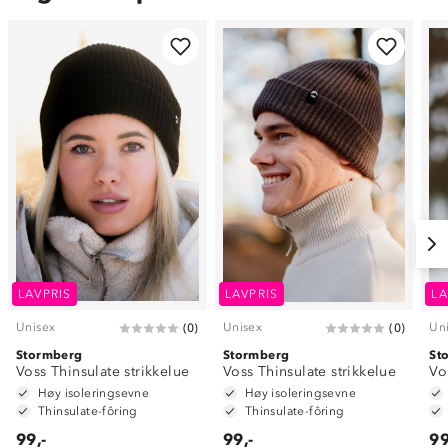
LAVPRIS
LAVPRIS
LA
Unisex
Unisex
Un
(
0
)
(
0
)
Stormberg
Stormberg
St
Voss Thinsulate strikkelue
Voss Thinsulate strikkelue
Vo
Høy isoleringsevne
Høy isoleringsevne
Thinsulate-fôring
Thinsulate-fôring
99,-
99,-
99