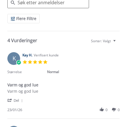
Search
Flere Filtre
Reviews
4 Vurderinger
Sorter:
Valgt
Kay H.
Verifisert kunde
K
5.0
star
rating
Størrelse
Normal
Varm og god lue
Review
review
Varm og god lue
by
stating
'
Kay
Varm
Del
Share
H.
og
Review
23/01/26
0
0
on
god
by
23
lue
Kay
Jan
H.
2026