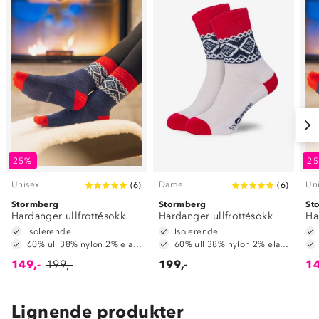
25%
2
Unisex
Dame
Un
(
6
)
(
6
)
Stormberg
Stormberg
St
Hardanger ullfrottésokk
Hardanger ullfrottésokk
Ha
Isolerende
Isolerende
60% ull 38% nylon 2% elastan
60% ull 38% nylon 2% elastan
149,-
199,-
199,-
14
Lignende produkter