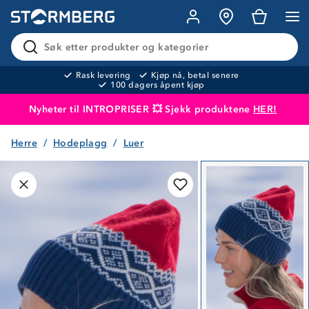
Søk etter produkter og kategorier
Rask levering
Kjøp nå, betal senere
100 dagers åpent kjøp
Nyheter til INTROPRISER 💥 Sjekk produktene
HER!
Herre
Hodeplagg
Luer
Produktet er lagt i handlekurven
Til kassen