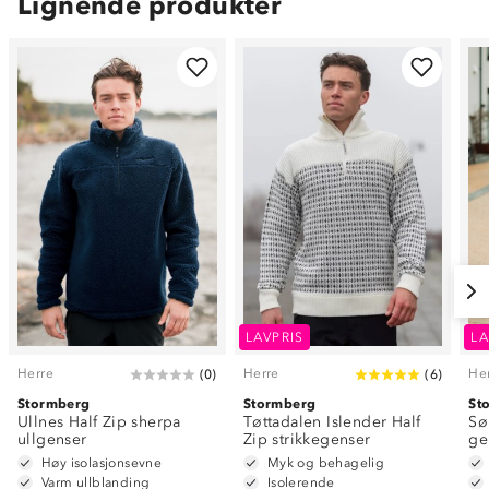
Lignende produkter
LAVPRIS
LA
Herre
Herre
He
(
0
)
(
6
)
Stormberg
Stormberg
St
Ullnes Half Zip sherpa
Tøttadalen Islender Half
Sø
ullgenser
Zip strikkegenser
ge
Høy isolasjonsevne
Myk og behagelig
Varm ullblanding
Isolerende