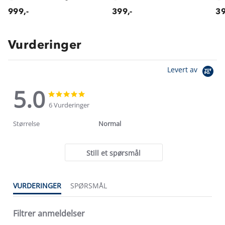
999,-
399,-
39
Vurderinger
Levert av
5.0
5.0
5.0
star
star
6 Vurderinger
rating
rating
Størrelse
Normal
Still et spørsmål
VURDERINGER
SPØRSMÅL
Filtrer anmeldelser