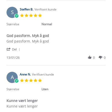
Trude
Jan
F.
2026
on
Steffen B.
Verifisert kunde
S
13
5.0
Jan
star
2026
rating
Størrelse
Normal
God passform. Myk å god
Review
review
God passform. Myk å god
by
stating
'
Steffen
God
Del
Share
B.
passform.
Review
13/01/26
0
0
on
Myk
by
13
å
Steffen
Jan
god
B.
2026
on
Anne N.
Verifisert kunde
A
13
5.0
Jan
star
2026
rating
Størrelse
Liten
Kunne vært lenger
Review
review
Kunne vært lenger
by
stating