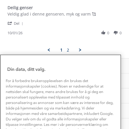
Kontakt oss
Dyreetikk
Deilig genser
Dette trenger du til barnehagen
Review
review
Veldig glad i denne genseren, myk og varm 🥰
Konkurransevinnere
1% til samfunnet
by
stating
Gravidklær
'
Elise
Deilig
Del
Kundeklubb
Share
B.
genser
Inkludering
Hvordan velge riktig turtøy?
Review
10/01/26
0
0
on
Norgesferie 🇳🇴
Våre butikker
by
10
Materialer
Elise
Jan
Vask og vedlikehold
B.
Få turinspirasjon og tips her⛰
2026
Bedrift, barnehage og SFO
1
2
Personvern
on
EL-retur
10
Overnatte utendørs⛺
Presse
Jan
Samarbeide med oss?
INFORMASJON
2026
Store størrelser
Din data, ditt valg.
Storms turtips🐿️
Jobbe hos oss?
Turmat oppskrifter
OM OSS
For å forbedre brukeropplevelsen din brukes det
Leirskole 🥾
informasjonskapsler (cookies). Noen er nødvendige for at
Beredskap
nettsiden skal fungere, mens andre brukes for å gi deg en
Barnehageansatt
TIPS OG RÅD
personalisert opplevelse med tilpasset innhold og
personalisering av annonser som kan være av interesse for deg,
Tips til hyttetur
både på hjemmesiden og via markedsføring. Vi deler
AKTIVITETER
informasjonen med våre samarbeidspartnere, inkludert Google.
Du velger selv om du vil godta alle informasjonskapsler eller
tilpasse innstillingene. Les mer i vår personvernerklæring om