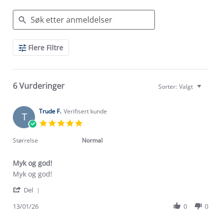
Search
Flere Filtre
Reviews
6 Vurderinger
Sorter:
Valgt
Trude F.
Verifisert kunde
T
5.0
star
rating
Størrelse
Normal
Myk og god!
Review
review
Myk og god!
by
stating
'
Trude
Myk
Del
Share
F.
og
Review
13/01/26
0
0
on
god!
by
13