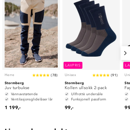
LAVPRIS
LA
Herre
Unisex
Un
(
78
)
(
91
)
Stormberg
Stormberg
St
Juv turbukse
Kollen ullsokk 2-pack
Fa
Vannavstøtende
Ullfrottè undersåle
Ventilasjonsglidelåser lår
Funksjonell passform
1 199,-
99,-
99