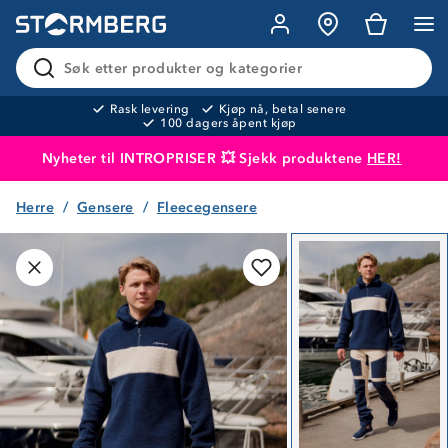
Søk etter produkter og kategorier
Rask levering
Kjøp nå, betal senere
100 dagers åpent kjøp
Nyheter til INTROPRISER 💥 Sjekk produktene
HER!
Herre
Gensere
Fleecegensere
Produktet er lagt i handlekurven
Til kassen