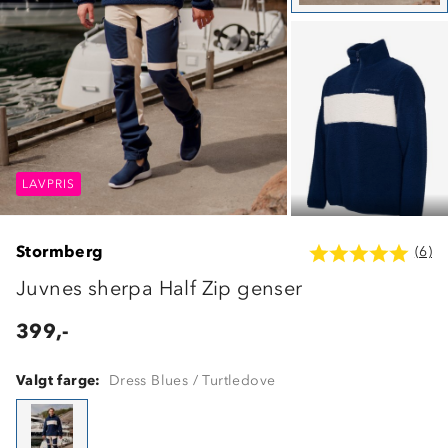
LAVPRIS
LAVPRIS
LAVPRIS
Stormberg
(6)
Juvnes sherpa Half Zip genser
399,-
Valgt farge:
Dress Blues / Turtledove