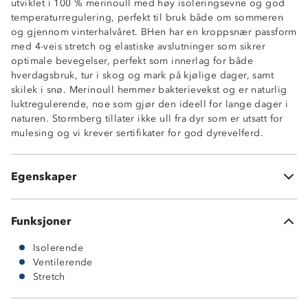
utviklet i 100 % merinoull med høy isoleringsevne og god
temperaturregulering, perfekt til bruk både om sommeren
og gjennom vinterhalvåret. BHen har en kroppsnær passform
med 4-veis stretch og elastiske avslutninger som sikrer
optimale bevegelser, perfekt som innerlag for både
hverdagsbruk, tur i skog og mark på kjølige dager, samt
skilek i snø. Merinoull hemmer bakterievekst og er naturlig
100 % merinoull
luktregulerende, noe som gjør den ideell for lange dager i
Høy isoleringsevne
naturen. Stormberg tillater ikke ull fra dyr som er utsatt for
4-veis stretch
mulesing og vi krever sertifikater for god dyrevelferd.
Temperaturregulerende
Elastisk strikk
OekoTex® standard 100
Egenskaper
Mulesingfri-ull
Funksjoner
Isolerende
Ventilerende
Stretch