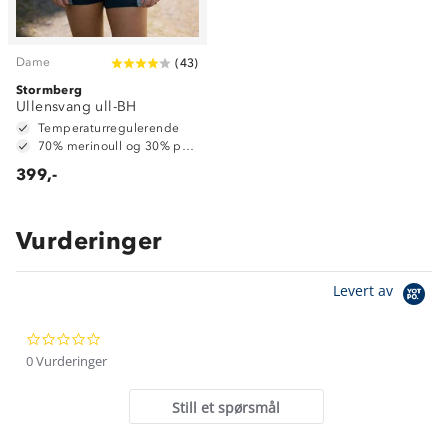
Dame
(
43
)
Stormberg
Ullensvang ull-BH
Temperaturregulerende
70% merinoull og 30% polyester
399,-
Vurderinger
Om Stormberg
Levert av
Verdigrunnlag
0.0
Klima og miljø
Trelagsprinsippet barn
star
0 Vurderinger
Kundeservice
rating
Etisk handel
Alt du trenger til Norgesferien
Still et spørsmål
Kontakt oss
Dyreetikk
Dette trenger du til barnehagen