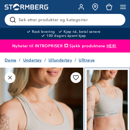
Søk etter produkter og kategorier
Rask levering
Kjøp nå, betal senere
100 dagers åpent kjøp
Nyheter til INTROPRISER 💥 Sjekk produktene
HER!
Dame
Undertøy
Ullundertøy
Ulltrøye
Produktet er lagt i handlekurven
Til kassen