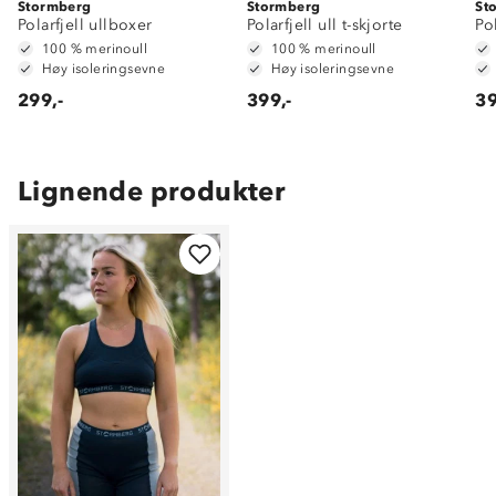
Stormberg
Stormberg
St
Polarfjell ullboxer
Polarfjell ull t-skjorte
Po
100 % merinoull
100 % merinoull
Høy isoleringsevne
Høy isoleringsevne
299,-
399,-
39
Lignende produkter