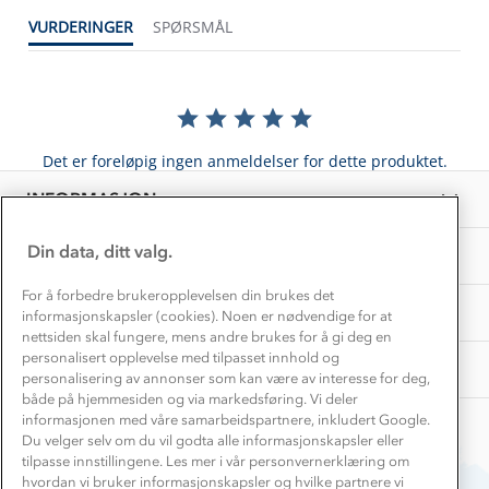
Konkurransevinnere
1% til samfunnet
VURDERINGER
SPØRSMÅL
Gravidklær
Kundeklubb
Inkludering
Hvordan velge riktig turtøy?
Norgesferie 🇳🇴
Våre butikker
Materialer
Vask og vedlikehold
Få turinspirasjon og tips her⛰
Bedrift, barnehage og SFO
Personvern
Det er foreløpig ingen anmeldelser for dette produktet.
EL-retur
Overnatte utendørs⛺
Presse
Samarbeide med oss?
INFORMASJON
Store størrelser
Storms turtips🐿️
Jobbe hos oss?
Turmat oppskrifter
Din data, ditt valg.
OM OSS
Leirskole 🥾
Beredskap
For å forbedre brukeropplevelsen din brukes det
Barnehageansatt
TIPS OG RÅD
informasjonskapsler (cookies). Noen er nødvendige for at
nettsiden skal fungere, mens andre brukes for å gi deg en
Tips til hyttetur
personalisert opplevelse med tilpasset innhold og
AKTIVITETER
personalisering av annonser som kan være av interesse for deg,
både på hjemmesiden og via markedsføring. Vi deler
informasjonen med våre samarbeidspartnere, inkludert Google.
Du velger selv om du vil godta alle informasjonskapsler eller
tilpasse innstillingene. Les mer i vår personvernerklæring om
hvordan vi bruker informasjonskapsler og hvilke partnere vi