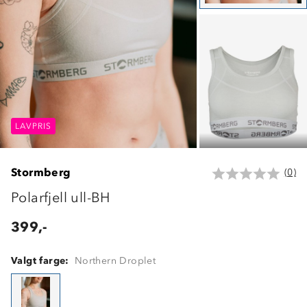
LAVPRIS
LAVPRIS
LAVPRIS
Stormberg
(0)
Polarfjell ull-BH
399,-
Valgt farge:
Northern Droplet