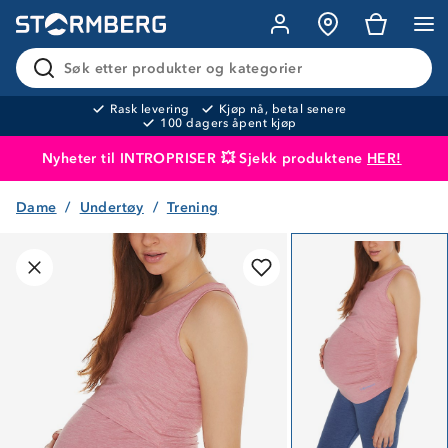
Søk etter produkter og kategorier
Rask levering
Kjøp nå, betal senere
100 dagers åpent kjøp
Nyheter til INTROPRISER 💥 Sjekk produktene
HER!
Dame
Undertøy
Trening
Produktet er lagt i handlekurven
Til kassen