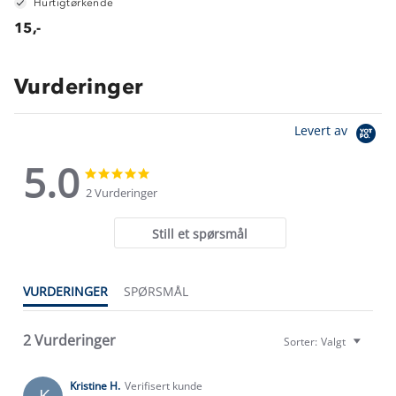
Hurtigtørkende
15,-
Vurderinger
Levert av
5.0
5.0
5.0
star
star
2 Vurderinger
rating
rating
Still et spørsmål
VURDERINGER
SPØRSMÅL
2 Vurderinger
Sorter:
Valgt
Kristine H.
Verifisert kunde
K