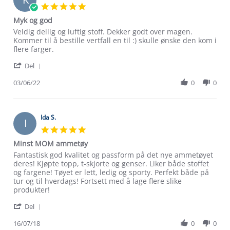
5.0
star
Myk og god
rating
Review
review
Veldig deilig og luftig stoff. Dekker godt over magen.
by
stating
Kommer til å bestille vertfall en til :) skulle ønske den kom i
Kristine
Myk
flere farger.
H.
og
Om Stormberg
'
on
god
Del
Share
3
Review
03/06/22
0
0
Jun
Verdigrunnlag
by
2022
Kristine
Klima og miljø
H.
Trelagsprinsippet barn
on
Ida S.
Kundeservice
I
3
Etisk handel
5.0
Alt du trenger til Norgesferien
Jun
star
Kontakt oss
Minst MOM ammetøy
2022
rating
Dyreetikk
Dette trenger du til barnehagen
Review
review
Fantastisk god kvalitet og passform på det nye ammetøyet
Konkurransevinnere
by
stating
deres! Kjøpte topp, t-skjorte og genser. Liker både stoffet
1% til samfunnet
Ida
Minst
og fargene! Tøyet er lett, ledig og sporty. Perfekt både på
Gravidklær
S.
MOM
tur og til hverdags! Fortsett med å lage flere slike
Kundeklubb
Inkludering
on
ammetøy
produkter!
Hvordan velge riktig turtøy?
16
Norgesferie 🇳🇴
Våre butikker
'
Jul
Del
Materialer
Share
Vask og vedlikehold
2018
Få turinspirasjon og tips her⛰
Bedrift, barnehage og SFO
Review
16/07/18
0
0
Personvern