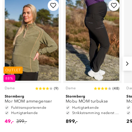
OUTLET
88%
Dame
Dame
Da
(
9
)
(
48
)
Stormberg
Stormberg
St
Mor MOM ammegenser
Mobu MOM turbukse
Mo
Fukttransporterende
Hurtigtørkende
Hurtigtørkende
Strikkstramming nederst i beina
49,-
399,-
899,-
29