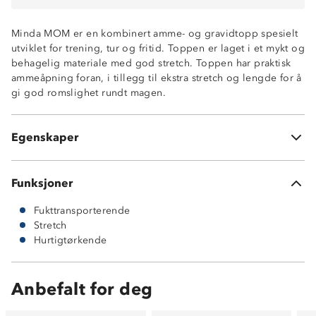
Minda MOM er en kombinert amme- og gravidtopp spesielt
utviklet for trening, tur og fritid. Toppen er laget i et mykt og
behagelig materiale med god stretch. Toppen har praktisk
ammeåpning foran, i tillegg til ekstra stretch og lengde for å
gi god romslighet rundt magen.
Fukttransporterende
Hurtigtørkende
Egenskaper
94% polyester og 6 % elastan
Funksjoner
Fukttransporterende
Stretch
Hurtigtørkende
Anbefalt for deg