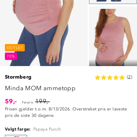
OUTLET
OUTLET
OUTLET
70%
70%
70%
Stormberg
(2)
Minda MOM ammetopp
59,-
199,-
Førpris:
Prisen gjelder t.o.m. 8/13/2026. Overstreket pris er laveste
pris de siste 30 dagene.
Valgt farge:
Papaya Punch