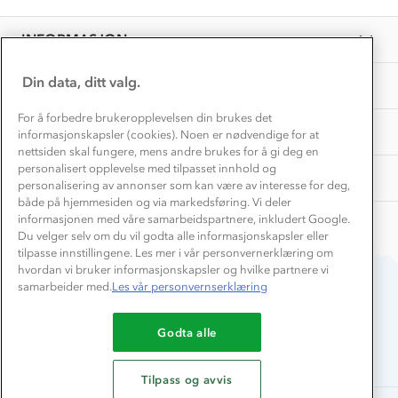
by
EL-retur
Ida
Overnatte utendørs⛺
Presse
S.
Samarbeide med oss?
INFORMASJON
Store størrelser
on
Storms turtips🐿️
16
Jobbe hos oss?
Jul
Turmat oppskrifter
Din data, ditt valg.
OM OSS
Leirskole 🥾
2018
Beredskap
For å forbedre brukeropplevelsen din brukes det
Barnehageansatt
TIPS OG RÅD
informasjonskapsler (cookies). Noen er nødvendige for at
nettsiden skal fungere, mens andre brukes for å gi deg en
Tips til hyttetur
personalisert opplevelse med tilpasset innhold og
AKTIVITETER
personalisering av annonser som kan være av interesse for deg,
både på hjemmesiden og via markedsføring. Vi deler
informasjonen med våre samarbeidspartnere, inkludert Google.
Du velger selv om du vil godta alle informasjonskapsler eller
tilpasse innstillingene. Les mer i vår personvernerklæring om
hvordan vi bruker informasjonskapsler og hvilke partnere vi
samarbeider med.
Les vår personvernserklæring
Du betaler enkelt med
Godta alle
Tilpass og avvis