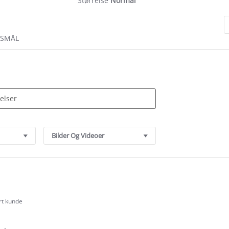
Størrelse
Normal
RSMÅL
Bilder Og Videoer
rt kunde
.0
tar