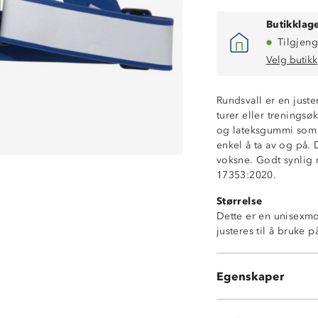
Butikklage
Tilgjeng
Velg butikk
Rundsvall er en just
turer eller treningsø
og lateksgummi som g
enkel å ta av og på.
voksne. Godt synlig r
17353:2020.
Størrelse
Justeringsmulig
Dette er en unisexm
Kraftig refleks
justeres til å bruke
God stretch
Passer voksne o
Pakkpose medfø
Egenskaper
CE standard EN