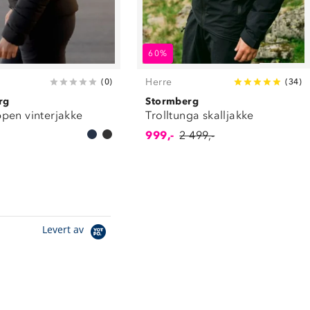
60%
Herre
(
0
)
(
34
)
rg
Stormberg
pen vinterjakke
Trolltunga skalljakke
999,-
2 499,-
Levert av