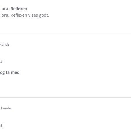
i bra. Reflexen
 bra. Reflexen vises godt.
e
ew
 kunde
.0
tar
ating
al
e og ta med
e
ew
t kunde
.0
tar
ating
al