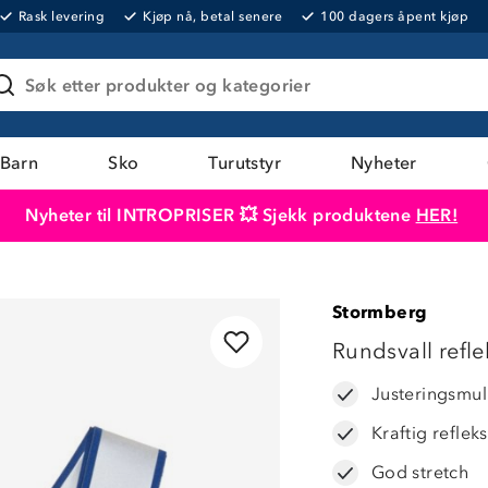
Rask levering
Kjøp nå, betal senere
100 dagers åpent kjøp
Søk etter produkter og kategorier
Barn
Sko
Turutstyr
Nyheter
Nyheter til INTROPRISER 💥 Sjekk produktene
HER!
Produktet er lagt i handlekurven
Til kassen
Stormberg
LAVPRIS
Rundsvall refle
Justeringsmul
Kraftig refleks
God stretch