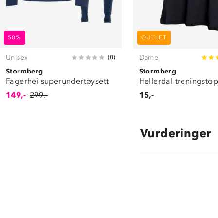
50%
OUTLET
Unisex
Dame
(
0
)
Stormberg
Stormberg
Fagerhei superundertøysett
Hellerdal treningsto
149,-
299,-
15,-
Vurderinger
4.8
star