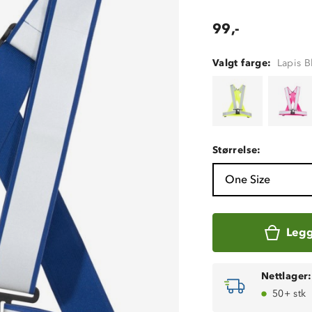
99,-
Valgt farge:
Lapis B
Størrelse:
One Size
Legg
Nettlager:
50+ stk