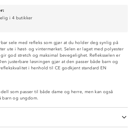
r:
elig i 4 butikker
erbar sele med refleks som gjør at du holder deg synlig på
kter ute i høst- og vintermørket. Selen er laget med polyester
ir god stretch og maksimal bevegelighet. Refleksselen er
 Den justerbare løsningen gjør at den passer både barn og
eflekskvalitet i henhold til CE godkjent standard EN
heter
odell som passer til både dame og herre, men kan også
 på barn og ungdom.
g barn
lger
 17353: 2020