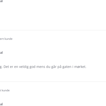
ating
al
e
ew
a
sert kunde
.0
tar
ating
al
lig. Det er en veldig god mens du går på gaten i mørket.
e
ew
hna
rt kunde
.0
tar
ating
al