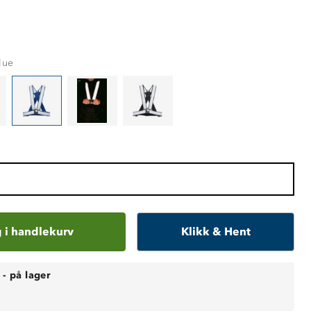
lue
 i handlekurv
Klikk & Hent
-
på lager