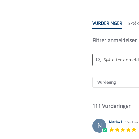
rating
VURDERINGER
SPØ
Filtrer anmeldelser
Search
Reviews
Vurdering
111 Vurderinger
Nitcha L.
Verifise
N
5
s