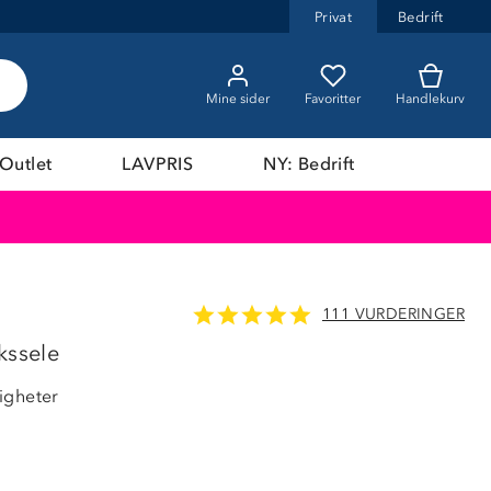
Privat
Bedrift
Mine sider
Favoritter
Handlekurv
Outlet
LAVPRIS
NY: Bedrift
111 VURDERINGER
LAVPRIS
kssele
igheter