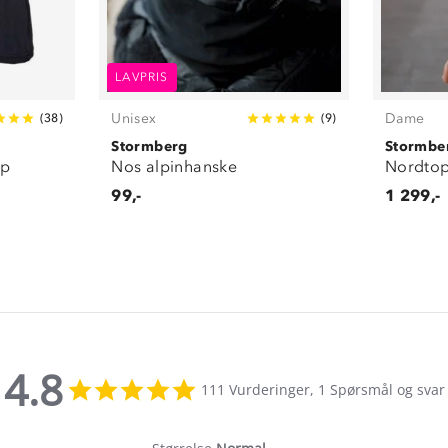
LAVPRIS
Unisex
Dame
(
38
)
(
9
)
Stormberg
Stormbe
pp
Nos alpinhanske
Nordtop
99,-
1 299,-
4.8
4.8
111 Vurderinger, 1 Spørsmål og svar
star
rating