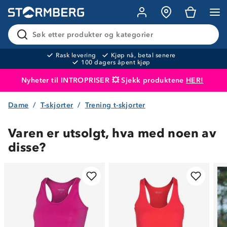
Søk etter produkter og kategorier
Rask levering
Kjøp nå, betal senere
100 dagers åpent kjøp
Nyheter til INTROPRISER 💥 Sjekk produktene
HER!
Dame
T-skjorter
Trening t-skjorter
Produktet er lagt i handlekurven
Til kassen
Varen er utsolgt, hva med noen av
disse?