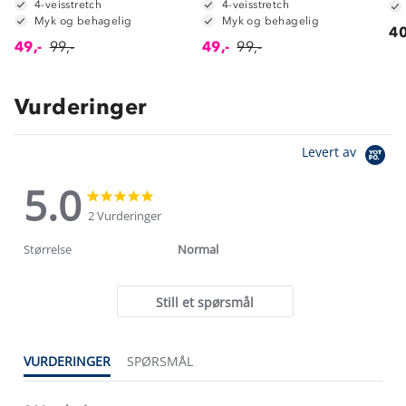
4-veisstretch
4-veisstretch
Myk og behagelig
Myk og behagelig
40
49,-
99,-
49,-
99,-
Vurderinger
Levert av
5.0
5.0
5.0
star
star
2 Vurderinger
rating
rating
Størrelse
Normal
Still et spørsmål
VURDERINGER
SPØRSMÅL