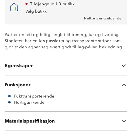
Tilgjengelig i 0 butikk
Velg butikk
Nettpris er gjeldende.
Pust er en lett og luftig singlet til trening, tur og hverdag.
Singleten har en løs passform og transparente striper som
gjør at den egner seg svært godt til lag-på-lag bekledning.
Fukttransporterende
Hurtigtørkende
Egenskaper
Active ClearStripe
Funksjoner
Fukttransporterende
Hurtigtørkende
Materialspesifikasjon
92% polyester, 8% spandex