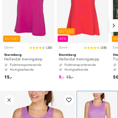
OUTLET
OUTLET
40%
O
Dame
Dame
Da
(
20
)
(
38
)
Stormberg
Stormberg
St
Hellerdal treningstop
Hellerdal treningstopp
Ti
Fukttransporterende
Fukttransporterende
Hurtigtørkende
Hurtigtørkende
15,-
9,-
15,-
50