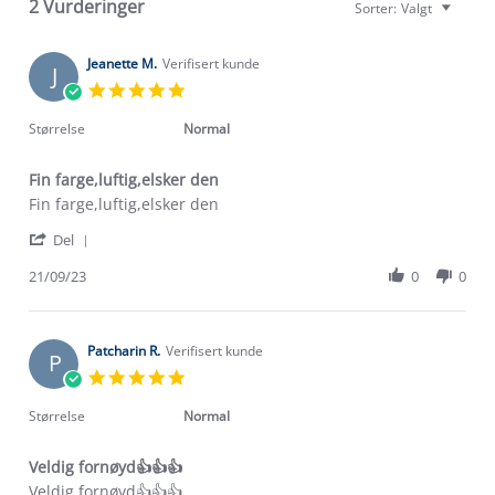
2 Vurderinger
Sorter:
Valgt
Jeanette M.
Verifisert kunde
J
5.0
star
rating
Størrelse
Normal
Fin farge,luftig,elsker den
Review
review
Fin farge,luftig,elsker den
by
stating
Om Stormberg
'
Jeanette
Fin
Del
Share
M.
farge,luftig,elsker
Verdigrunnlag
Review
21/09/23
0
0
on
den
by
21
Klima og miljø
Jeanette
Sep
Trelagsprinsippet barn
M.
2023
Kundeservice
on
Patcharin R.
Verifisert kunde
Etisk handel
P
Alt du trenger til Norgesferien
21
5.0
Kontakt oss
Sep
star
Dyreetikk
2023
Dette trenger du til barnehagen
rating
Størrelse
Normal
Konkurransevinnere
1% til samfunnet
Gravidklær
Veldig fornøyd👍👍👍
Kundeklubb
Inkludering
Review
review
Veldig fornøyd👍👍👍