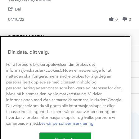
Hvordan velge riktig turtøy?
by
stating
Norgesferie 🇳🇴
Våre butikker
'
Patcharin
Veldig
Del
Materialer
Share
Vask og vedlikehold
R.
fornøyd
Få turinspirasjon og tips her⛰
Bedrift, barnehage og SFO
Review
04/10/22
0
0
on
👍
Personvern
by
4
👍
EL-retur
Patcharin
Overnatte utendørs⛺
Oct
👍
Presse
R.
Samarbeide med oss?
2022
INFORMASJON
Store størrelser
on
Storms turtips🐿️
4
Jobbe hos oss?
Oct
Turmat oppskrifter
Din data, ditt valg.
OM OSS
Leirskole 🥾
2022
Beredskap
For å forbedre brukeropplevelsen din brukes det
Barnehageansatt
TIPS OG RÅD
informasjonskapsler (cookies). Noen er nødvendige for at
nettsiden skal fungere, mens andre brukes for å gi deg en
Tips til hyttetur
personalisert opplevelse med tilpasset innhold og
AKTIVITETER
personalisering av annonser som kan være av interesse for deg,
både på hjemmesiden og via markedsføring. Vi deler
informasjonen med våre samarbeidspartnere, inkludert Google.
Du velger selv om du vil godta alle informasjonskapsler eller
tilpasse innstillingene. Les mer i vår personvernerklæring om
hvordan vi bruker informasjonskapsler og hvilke partnere vi
samarbeider med.
Les vår personvernserklæring
Du betaler enkelt med