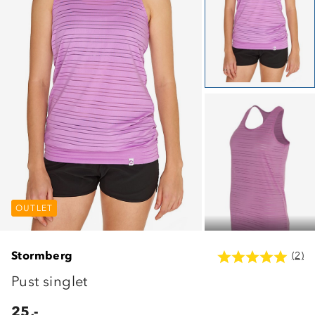
OUTLET
OUTLET
OUTLET
Stormberg
(2)
Pust singlet
25,-