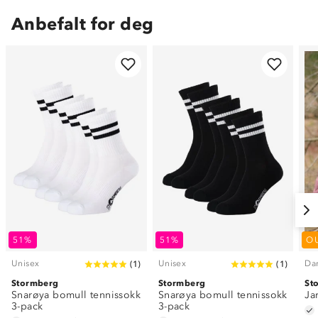
Anbefalt for deg
51%
51%
O
Unisex
Unisex
Da
(
1
)
(
1
)
Stormberg
Stormberg
St
Snarøya bomull tennissokk
Snarøya bomull tennissokk
Ja
3-pack
3-pack