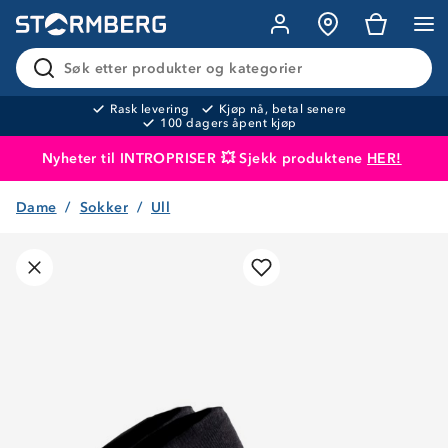
Søk etter produkter og kategorier
Rask levering
Kjøp nå, betal senere
100 dagers åpent kjøp
Nyheter til INTROPRISER 💥 Sjekk produktene
HER!
Dame
Sokker
Ull
Produktet er lagt i handlekurven
Til kassen