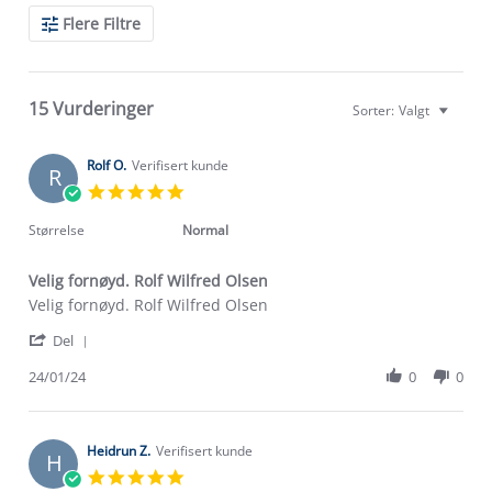
Search
Flere Filtre
Reviews
15 Vurderinger
Sorter:
Valgt
Rolf O.
Verifisert kunde
R
5.0
star
rating
Størrelse
Normal
Velig fornøyd. Rolf Wilfred Olsen
Review
review
Velig fornøyd. Rolf Wilfred Olsen
by
stating
'
Rolf
Velig
Del
Share
O.
fornøyd.
Review
24/01/24
0
0
on
Rolf
by
24
Wilfred
Rolf
Jan
Olsen
O.
2024
on
Heidrun Z.
Verifisert kunde
H
24
5.0
Jan