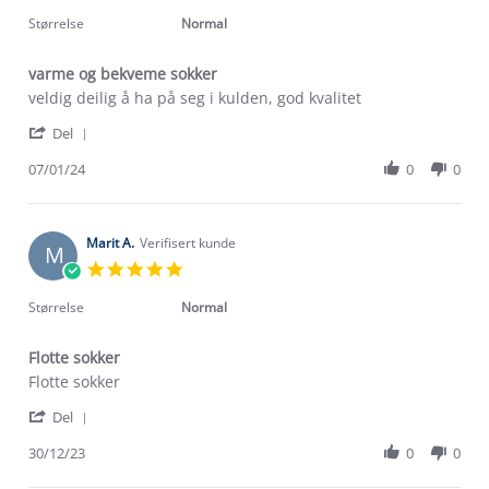
star
2024
rating
Størrelse
Normal
varme og bekveme sokker
Review
review
veldig deilig å ha på seg i kulden, god kvalitet
by
stating
'
Heidrun
varme
Del
Share
Z.
og
Review
07/01/24
0
0
on
bekveme
by
7
sokker
Heidrun
Jan
Z.
2024
on
Marit A.
Verifisert kunde
M
7
5.0
Jan
star
2024
rating
Størrelse
Normal
Flotte sokker
Review
review
Flotte sokker
by
stating
'
Marit
Flotte
Del
Share
A.
sokker
Review
30/12/23
0
0
on
by
30