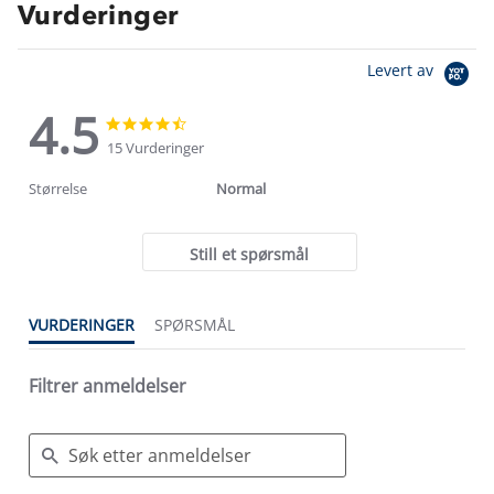
Vurderinger
Levert av
4.5
4.5
4.5
star
star
15 Vurderinger
rating
rating
Størrelse
Normal
Still et spørsmål
VURDERINGER
SPØRSMÅL
Filtrer anmeldelser