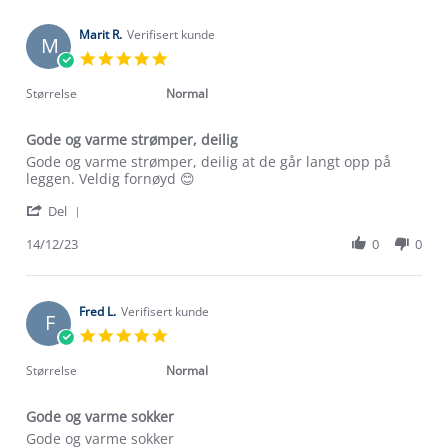
Marit
Dec
A.
2023
on
Marit R.
Verifisert kunde
M
30
5.0
Dec
star
2023
rating
Størrelse
Normal
Gode og varme strømper, deilig
Review
review
Gode og varme strømper, deilig at de går langt opp på
by
stating
leggen. Veldig fornøyd 😊
Marit
Gode
'
R.
og
Del
Share
on
varme
Review
14/12/23
0
0
14
strømper,
Om Stormberg
by
Dec
deilig
Marit
2023
Verdigrunnlag
R.
on
Fred L.
Verifisert kunde
F
14
Klima og miljø
5.0
Trelagsprinsippet barn
Dec
star
Kundeservice
2023
rating
Etisk handel
Størrelse
Normal
Alt du trenger til Norgesferien
Kontakt oss
Dyreetikk
Gode og varme sokker
Dette trenger du til barnehagen
Review
review
Gode og varme sokker
Konkurransevinnere