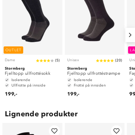
OUTLET
LA
Dame
Unisex
Un
(
5
)
(
20
)
Stormberg
Stormberg
St
Fjelltopp ullfrottésokk
Fjelltopp ullfrottéstrømpe
Fa
Isolerende
Isolerende
Ullfrotte på innside
Frotté på innsiden
199,-
199,-
99
Lignende produkter