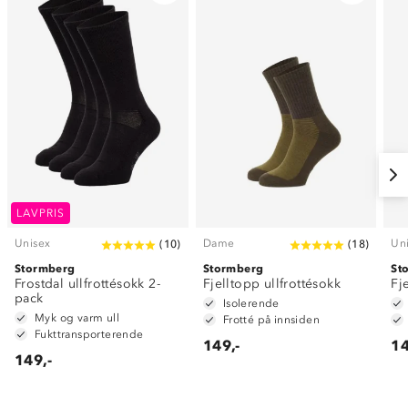
LAVPRIS
Unisex
Dame
Un
(
10
)
(
18
)
Stormberg
Stormberg
St
Frostdal ullfrottésokk 2-
Fjelltopp ullfrottésokk
Fj
pack
Isolerende
Myk og varm ull
Frotté på innsiden
Fukttransporterende
149,-
14
149,-