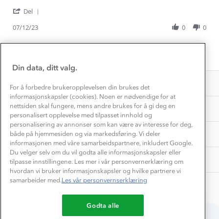
1% til samfunnet
by
stating
Gravidklær
'
Fred
Gode
Del
Kundeklubb
Share
L.
og
Inkludering
Hvordan velge riktig turtøy?
Review
07/12/23
0
0
on
varme
Norgesferie 🇳🇴
Våre butikker
by
7
sokker
Materialer
Fred
Dec
Vask og vedlikehold
L.
Få turinspirasjon og tips her⛰
2023
Bedrift, barnehage og SFO
1
2
3
Personvern
on
EL-retur
Din data, ditt valg.
7
Overnatte utendørs⛺
Presse
Dec
Samarbeide med oss?
INFORMASJON
2023
Store størrelser
For å forbedre brukeropplevelsen din brukes det
Storms turtips🐿️
informasjonskapsler (cookies). Noen er nødvendige for at
Jobbe hos oss?
Turmat oppskrifter
nettsiden skal fungere, mens andre brukes for å gi deg en
OM OSS
Leirskole 🥾
personalisert opplevelse med tilpasset innhold og
Beredskap
personalisering av annonser som kan være av interesse for deg,
Barnehageansatt
TIPS OG RÅD
både på hjemmesiden og via markedsføring. Vi deler
informasjonen med våre samarbeidspartnere, inkludert Google.
Tips til hyttetur
Du velger selv om du vil godta alle informasjonskapsler eller
AKTIVITETER
tilpasse innstillingene. Les mer i vår personvernerklæring om
hvordan vi bruker informasjonskapsler og hvilke partnere vi
samarbeider med.
Les vår personvernserklæring
Godta alle