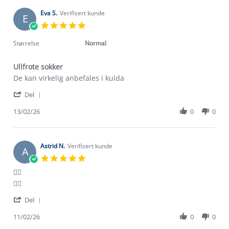
S.
on
Eva S.
Verifisert kunde
E
18
5.0
Feb
star
2026
rating
Størrelse
Normal
Ullfrote sokker
Review
review
De kan virkelig anbefales i kulda
by
stating
'
Eva
Ullfrote
Del
Share
S.
sokker
Review
13/02/26
0
0
on
by
13
Eva
Feb
S.
2026
on
Astrid N.
Verifisert kunde
A
13
5.0
Feb
star
👍🏽
2026
rating
Review
review
👍🏽
by
stating
'
Astrid
👍🏽
Del
Share
N.
Review
11/02/26
0
0
on
by
11