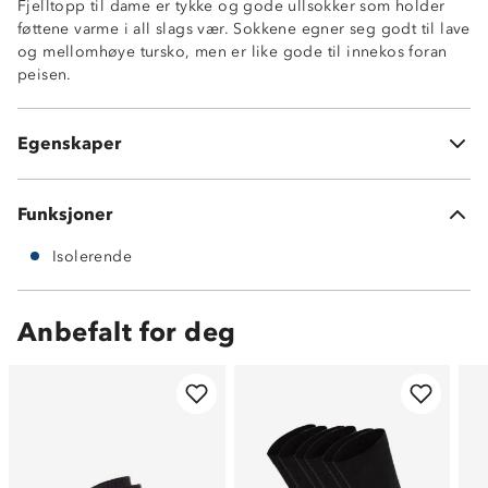
Fjelltopp til dame er tykke og gode ullsokker som holder
føttene varme i all slags vær. Sokkene egner seg godt til lave
og mellomhøye tursko, men er like gode til innekos foran
peisen.
Isolerende
Frotté på innsiden
Egenskaper
60% ull 38% nylon 2% spandex
Funksjoner
Isolerende
Anbefalt for deg