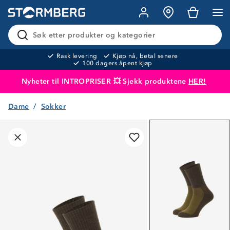
Søk etter produkter og kategorier
Rask levering
Kjøp nå, betal senere
100 dagers åpent kjøp
Nyheter til INTROPRISER 💥 Sjekk produktene
HER!
Dame
Sokker
Produktet er lagt i handlekurven
Til kassen