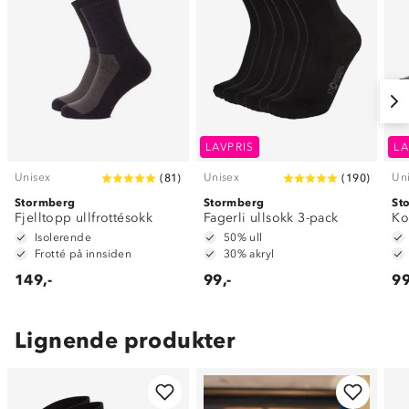
LAVPRIS
LA
Unisex
Unisex
Un
(
81
)
(
190
)
Stormberg
Stormberg
St
Fjelltopp ullfrottésokk
Fagerli ullsokk 3-pack
Ko
Isolerende
50% ull
Frotté på innsiden
30% akryl
149,-
99,-
99
Lignende produkter