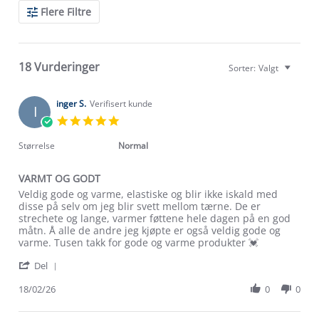
Search
Flere Filtre
Reviews
18 Vurderinger
Sorter:
Valgt
inger S.
Verifisert kunde
I
5.0
star
rating
Størrelse
Normal
VARMT OG GODT
Review
review
Veldig gode og varme, elastiske og blir ikke iskald med
by
stating
disse på selv om jeg blir svett mellom tærne. De er
inger
VARMT
strechete og lange, varmer føttene hele dagen på en god
S.
OG
måtn. Å alle de andre jeg kjøpte er også veldig gode og
on
GODT
varme. Tusen takk for gode og varme produkter 💓
18
'
Feb
Del
Share
2026
Review
18/02/26
0
0
by
inger