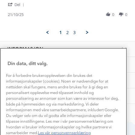
Gravidklær
'
Hege
Fjelltopp
Del
Kundeklubb
Share
O.
ullfrottesokk
Inkludering
Review
Hvordan velge riktig turtøy?
21/10/25
0
0
on
Norgesferie 🇳🇴
Våre butikker
by
21
Materialer
Hege
Oct
Vask og vedlikehold
O.
Få turinspirasjon og tips her⛰
2025
Bedrift, barnehage og SFO
1
2
3
on
Personvern
EL-retur
21
Overnatte utendørs⛺
Presse
Oct
Samarbeide med oss?
INFORMASJON
2025
Store størrelser
Storms turtips🐿️
Jobbe hos oss?
Turmat oppskrifter
Din data, ditt valg.
OM OSS
Leirskole 🥾
Beredskap
For å forbedre brukeropplevelsen din brukes det
Barnehageansatt
TIPS OG RÅD
informasjonskapsler (cookies). Noen er nødvendige for at
nettsiden skal fungere, mens andre brukes for å gi deg en
Tips til hyttetur
personalisert opplevelse med tilpasset innhold og
AKTIVITETER
personalisering av annonser som kan være av interesse for deg,
både på hjemmesiden og via markedsføring. Vi deler
informasjonen med våre samarbeidspartnere, inkludert Google.
Du velger selv om du vil godta alle informasjonskapsler eller
tilpasse innstillingene. Les mer i vår personvernerklæring om
hvordan vi bruker informasjonskapsler og hvilke partnere vi
samarbeider med.
Les vår personvernserklæring