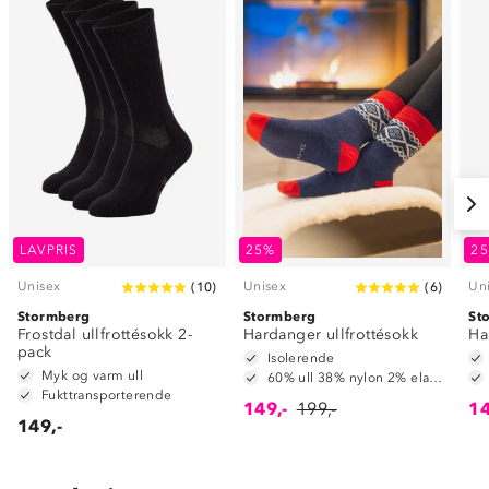
LAVPRIS
25%
2
Unisex
Unisex
Un
(
10
)
(
6
)
Stormberg
Stormberg
St
Frostdal ullfrottésokk 2-
Hardanger ullfrottésokk
Ha
pack
Isolerende
Myk og varm ull
60% ull 38% nylon 2% elastan
Fukttransporterende
149,-
199,-
14
149,-