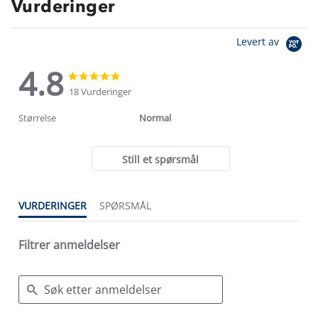
Vurderinger
Levert av
4.8
4.8
4.8
star
star
18 Vurderinger
rating
rating
Størrelse
Normal
Still et spørsmål
VURDERINGER
SPØRSMÅL
Filtrer anmeldelser