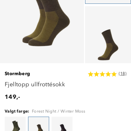
Stormberg
(18)
Fjelltopp ullfrottésokk
149,-
Valgt farge:
Forest Night / Winter Moss