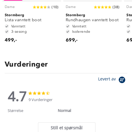
Dame
Dame
Da
(
10
)
(
38
)
Stormberg
Stormberg
St
Lista vanntett boot
Rundhaugen vanntett boot
Ru
Vanntett
Vanntett
3-sesong
Isolerende
499,-
699,-
69
Vurderinger
Levert av
4.7
4.7
4.7
star
star
9 Vurderinger
rating
rating
Størrelse
Normal
Still et spørsmål