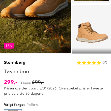
57%
57%
57%
Stormberg
(9)
Tøyen boot
299,-
699,-
Førpris:
Prisen gjelder t.o.m. 8/31/2026. Overstreket pris er laveste
pris de siste 30 dagene.
Valgt farge:
Yellow