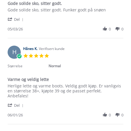
Gode solide sko, sitter godt.
Review
review
Gode solide sko, sitter godt. Funker godt på snøen
by
stating
'
Johanne
Gode
Del
Share
F.
solide
Review
05/03/26
0
0
on
sko,
by
5
sitter
Johanne
Mar
godt.
F.
2026
on
Hånes K.
Verifisert kunde
H
5
5.0
Mar
star
2026
rating
Størrelse
Normal
Varme og veldig lette
Review
review
Herlige lette og varme boots. Veldig godt kjøp. Er vanligvis
by
stating
en størrelse 38+, kjøpte 39 og de passet perfekt.
Hånes
Varme
Anbefales!
K.
og
'
on
veldig
Del
Share
6
lette
Review
06/01/26
0
0
Jan
by
2026
Hånes
K.