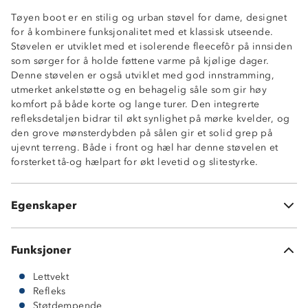
Tøyen boot er en stilig og urban støvel for dame, designet
for å kombinere funksjonalitet med et klassisk utseende.
Støvelen er utviklet med et isolerende fleecefôr på innsiden
som sørger for å holde føttene varme på kjølige dager.
Denne støvelen er også utviklet med god innstramming,
utmerket ankelstøtte og en behagelig såle som gir høy
komfort på både korte og lange turer. Den integrerte
refleksdetaljen bidrar til økt synlighet på mørke kvelder, og
den grove mønsterdybden på sålen gir et solid grep på
Ventilert design
ujevnt terreng. Både i front og hæl har denne støvelen et
Lettvekt
forsterket tå-og hælpart for økt levetid og slitestyrke.
Godt grep
God demping
Refleksdetalj
Egenskaper
Forsterket tå- og hælparti
Funksjoner
Lettvekt
Refleks
Støtdempende