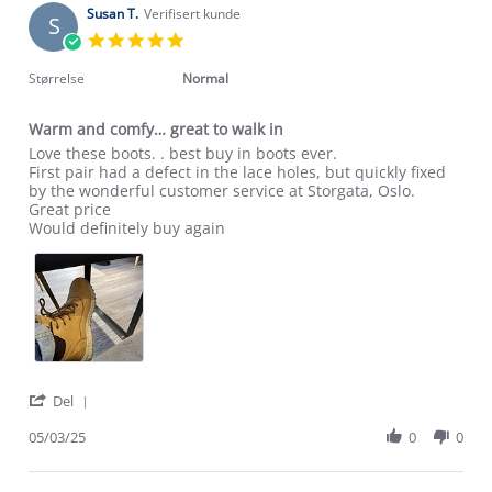
on
Susan T.
Verifisert kunde
S
6
5.0
Jan
star
2026
rating
Størrelse
Normal
Warm and comfy… great to walk in
Review
review
Love these boots. . best buy in boots ever.
by
stating
First pair had a defect in the lace holes, but quickly fixed
Susan
Warm
by the wonderful customer service at Storgata, Oslo.
T.
and
Great price
on
comfy…
Would definitely buy again
5
great
Mar
to
2025
walk
in
'
Del
Share
Review
05/03/25
0
0
by
Susan