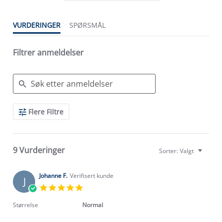
VURDERINGER
SPØRSMÅL
Filtrer anmeldelser
Search
Flere Filtre
Reviews
9 Vurderinger
Sorter:
Valgt
Johanne F.
Verifisert kunde
J
5.0
star
rating
Størrelse
Normal