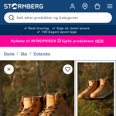
Søk etter produkter og kategorier
Rask levering
Kjøp nå, betal senere
100 dagers åpent kjøp
Nyheter til INTROPRISER 💥 Sjekk produktene
HER!
Dame
Sko
Vintersko
Produktet er lagt i handlekurven
Til kassen