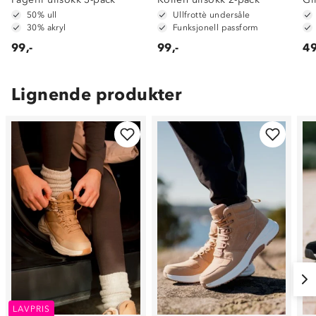
50% ull
Ullfrottè undersåle
30% akryl
Funksjonell passform
99,-
99,-
49
Lignende produkter
LAVPRIS