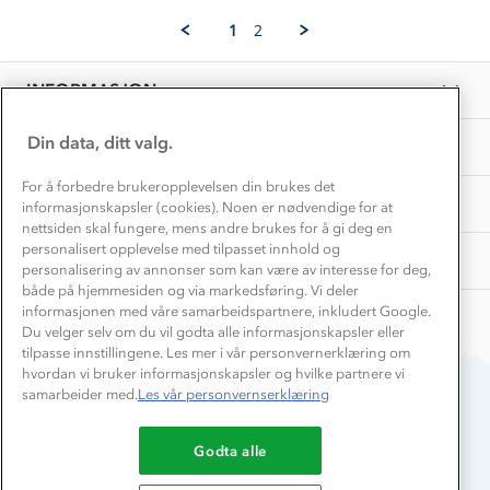
Alice
Feb
Vask og vedlikehold
B.
Få turinspirasjon og tips her⛰
2025
Bedrift, barnehage og SFO
1
2
on
Personvern
EL-retur
2
Overnatte utendørs⛺
Presse
Feb
Samarbeide med oss?
INFORMASJON
2025
Store størrelser
Storms turtips🐿️
Jobbe hos oss?
Turmat oppskrifter
Din data, ditt valg.
OM OSS
Leirskole 🥾
Beredskap
For å forbedre brukeropplevelsen din brukes det
Barnehageansatt
TIPS OG RÅD
informasjonskapsler (cookies). Noen er nødvendige for at
nettsiden skal fungere, mens andre brukes for å gi deg en
Tips til hyttetur
personalisert opplevelse med tilpasset innhold og
AKTIVITETER
personalisering av annonser som kan være av interesse for deg,
både på hjemmesiden og via markedsføring. Vi deler
informasjonen med våre samarbeidspartnere, inkludert Google.
Du velger selv om du vil godta alle informasjonskapsler eller
tilpasse innstillingene. Les mer i vår personvernerklæring om
hvordan vi bruker informasjonskapsler og hvilke partnere vi
samarbeider med.
Les vår personvernserklæring
Du betaler enkelt med
Godta alle