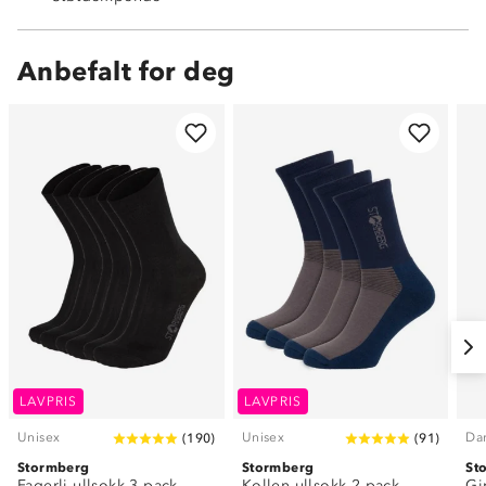
Anbefalt for deg
LAVPRIS
LAVPRIS
Unisex
Unisex
Da
(
190
)
(
91
)
Stormberg
Stormberg
St
Fagerli ullsokk 3-pack
Kollen ullsokk 2-pack
Gi