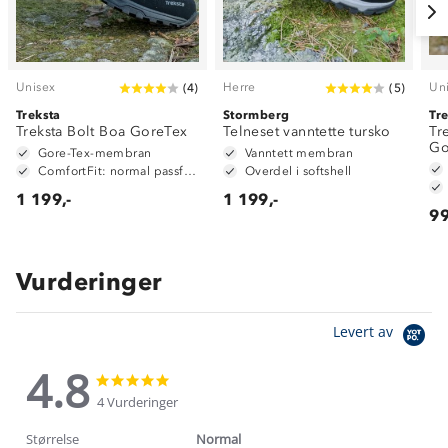
Unisex
Herre
Un
(
4
)
(
5
)
Treksta
Stormberg
Tr
Treksta Bolt Boa GoreTex
Telneset vanntette tursko
Tr
Go
Gore-Tex-membran
Vanntett membran
ComfortFit: normal passform
Overdel i softshell
1 199,-
1 199,-
99
Vurderinger
Levert av
4.8
4.8
4.8
star
star
4 Vurderinger
rating
rating
Størrelse
Normal