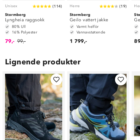
Unisex
Herre
He
(
114
)
(
19
)
Stormberg
Stormberg
St
Lyngheia raggsokk
Geilo vattert jakke
Ge
80% Ull
Varmt helfòr
16% Polyester
Vannavstøtende
79,-
99,-
1 799,-
89
Lignende produkter