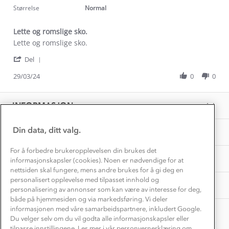
2022
gå
Dette trenger du til barnehagen
rating
Størrelse
Normal
1
Konkurransevinnere
1% til samfunnet
str
Gravidklær
over
Lette og romslige sko.
Kundeklubb
hva
Inkludering
Review
review
Lette og romslige sko.
Hvordan velge riktig turtøy?
du
by
stating
Norgesferie 🇳🇴
Våre butikker
er
'
Emanuela
Lette
Del
Materialer
vant
Share
Vask og vedlikehold
L.
og
Få turinspirasjon og tips her⛰
til.
Bedrift, barnehage og SFO
Review
29/03/24
0
0
on
romslige
Personvern
by
29
sko.
EL-retur
Emanuela
Overnatte utendørs⛺
Mar
Presse
L.
Samarbeide med oss?
2024
INFORMASJON
Store størrelser
on
Storms turtips🐿️
29
Jobbe hos oss?
Mar
Turmat oppskrifter
Din data, ditt valg.
OM OSS
Leirskole 🥾
2024
Beredskap
For å forbedre brukeropplevelsen din brukes det
Barnehageansatt
TIPS OG RÅD
informasjonskapsler (cookies). Noen er nødvendige for at
nettsiden skal fungere, mens andre brukes for å gi deg en
Tips til hyttetur
personalisert opplevelse med tilpasset innhold og
AKTIVITETER
personalisering av annonser som kan være av interesse for deg,
både på hjemmesiden og via markedsføring. Vi deler
informasjonen med våre samarbeidspartnere, inkludert Google.
Du velger selv om du vil godta alle informasjonskapsler eller
tilpasse innstillingene. Les mer i vår personvernerklæring om