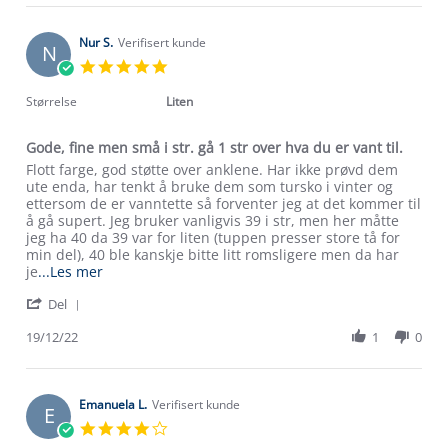
Gunita
Feb
P.
2023
on
Nur S.
Verifisert kunde
N
22
5.0
Feb
star
2023
rating
Størrelse
Liten
Gode, fine men små i str. gå 1 str over hva du er vant til.
Review
review
Flott farge, god støtte over anklene. Har ikke prøvd dem
by
stating
ute enda, har tenkt å bruke dem som tursko i vinter og
Nur
Gode,
ettersom de er vanntette så forventer jeg at det kommer til
S.
fine
å gå supert. Jeg bruker vanligvis 39 i str, men her måtte
on
men
jeg ha 40 da 39 var for liten (tuppen presser store tå for
19
små
min del), 40 ble kanskje bitte litt romsligere men da har
Dec
i
Read
je
...Les mer
2022
str.
more
Om Stormberg
'
gå
Del
about
Share
1
review
Verdigrunnlag
Review
19/12/22
1
0
str
stating
by
over
Gode,
Klima og miljø
Nur
hva
fine
Trelagsprinsippet barn
S.
du
men
Kundeservice
on
Emanuela L.
Verifisert kunde
er
små
Etisk handel
E
Alt du trenger til Norgesferien
19
vant
i
4.0
Kontakt oss
Dec
til.
str.
star
Dyreetikk