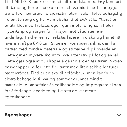
Tind Mid GTX tursko er en lett allroundsko med høy komfort
til dame og herre. Turskoen er helt vanntett med innebygd
Gore-Tex membran. Torsjonsstivheten i sålen føles behagelig
i ulent terreng og har varmebehandlet EVA såle. Yttersålen
er utviklet med Trekstas egen gummiblanding som heter
HyperGrip og sørger for friksjon mot våte, steinete
underlag. Tind er en av Trekstas lavere mid sko og har et litt
lavere skaft på 8-10 cm. Skoen er konstruert slik at den har
partier med mindre materiale og sømarbeid på overdelen.
Dette gir en mykere sko som ikke sitter stiv på fot og ankel.
Dette gjør også at du slipper å gå inn skoen før turen. Skoen
passer ypperlig for lette fjellturer med liten sekk eller turer i
nærområdet. Tind er en sko til helårsbruk, men kan føles
ekstra behagelig til vår og sommer grunnet mindre
materiale. Vi anbefaler å vedlikeholde og impregnere skoen
Gore-Tex-membran
for å forlenge levetiden og ivareta de vanntette
ComfortFit: normal passform
egenskapene.
Overdel i syntetisk vannavvisende mesh
EVA innersåle og mellomsåle for god støtte og
demping
Egenskaper
Grovmønstret patentert HyperGrip-såle