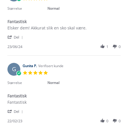
star
rating
Størrelse
Normal
Fantastisk
Review
review
Elsker dem! Akkurat slik en sko skal være.
by
stating
'
Eline
Fantastisk
Del
Share
S.
Review
23/06/24
1
0
on
by
23
Eline
Jun
S.
2024
on
Gunita P.
Verifisert kunde
G
23
5.0
Jun
star
2024
rating
Størrelse
Normal
Fantastisk
Review
review
Fantastisk
by
stating
'
Gunita
Fantastisk
Del
Share
P.
Review
22/02/23
0
0
on
by
22