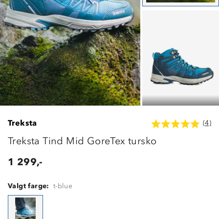
Treksta
(4)
Treksta Tind Mid GoreTex tursko
1 299,-
Valgt farge:
t-blue