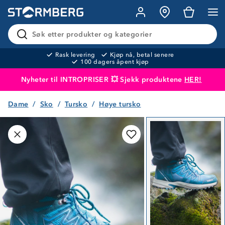
Søk etter produkter og kategorier
Rask levering
Kjøp nå, betal senere
100 dagers åpent kjøp
Nyheter til INTROPRISER 💥 Sjekk produktene
HER!
Dame
Sko
Tursko
Høye tursko
Produktet er lagt i handlekurven
Til kassen