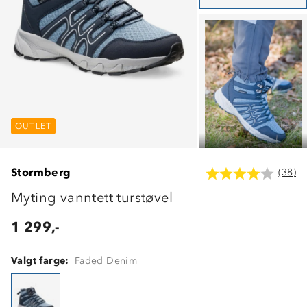
OUTLET
OUTLET
OUTLET
Stormberg
(38)
Myting vanntett turstøvel
1 299,-
Valgt farge:
Faded Denim