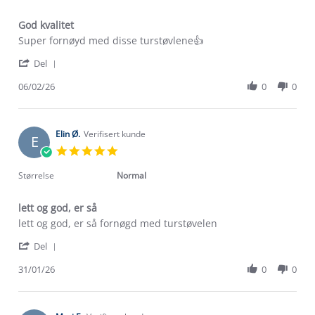
God kvalitet
Review
review
Super fornøyd med disse turstøvlene👍
by
stating
'
Tove
God
Del
Share
L.
kvalitet
Review
06/02/26
0
0
on
by
6
Tove
Feb
L.
2026
on
Elin Ø.
Verifisert kunde
E
6
5.0
Feb
star
2026
rating
Størrelse
Normal
lett og god, er så
Review
review
lett og god, er så fornøgd med turstøvelen
by
stating
'
Elin
lett
Del
Share
Ø.
og
Review
31/01/26
0
0
on
god,
Om Stormberg
by
31
er
Elin
Jan
så
Verdigrunnlag
Ø.
2026