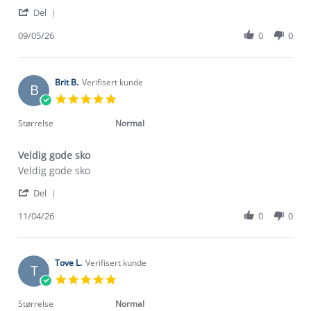
Else
Myting
'
H.
turstøvel
Del
Share
on
Review
09/05/26
0
0
9
by
May
Else
2026
H.
on
Brit B.
Verifisert kunde
B
9
5.0
May
star
2026
rating
Størrelse
Normal
Veldig gode sko
Review
review
Veldig gode sko
by
stating
'
Brit
Veldig
Del
Share
B.
gode
Review
11/04/26
0
0
on
sko
by
11
Brit
Apr
B.
2026
on
Tove L.
Verifisert kunde
T
11
5.0
Apr
star
2026
rating
Størrelse
Normal