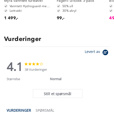
Myra vanntett turstøvel
Fagerli ullsokk 3-pack
Bl
Vanntett Hydroguard-membran
50% ull
Lettvekt
30% akryl
1 499,-
99,-
49
Vurderinger
Levert av
4.1
4.1
4.1
star
star
38 Vurderinger
rating
rating
Størrelse
Normal
Still et spørsmål
VURDERINGER
SPØRSMÅL