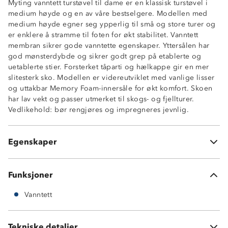
Myting vanntett turstøvel til dame er en klassisk turstøvel i
medium høyde og en av våre bestselgere. Modellen med
medium høyde egner seg ypperlig til små og store turer og
er enklere å stramme til foten for økt stabilitet. Vanntett
membran sikrer gode vanntette egenskaper. Yttersålen har
god mønsterdybde og sikrer godt grep på etablerte og
uetablerte stier. Forsterket tåparti og hælkappe gir en mer
slitesterk sko. Modellen er videreutviklet med vanlige lisser
og uttakbar Memory Foam-innersåle for økt komfort. Skoen
Vanntett membran
har lav vekt og passer utmerket til skogs- og fjellturer.
Forsterket tå- og hælparti
Vedlikehold: bør rengjøres og impregneres jevnlig.
Uttakbar Memory Foam-innersåle
Materialer: tekstil
Myk og komfortabel sko
Egenskaper
Uttakbar, tynn innersåle
Funksjoner
Vanntett
Tekniske detaljer
Vekt:
780 g (390 g pe sko i str 39)