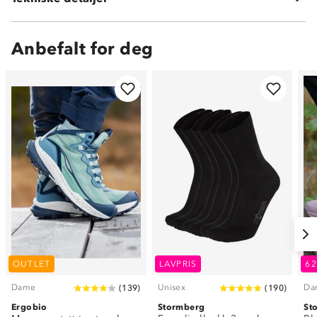
Anbefalt for deg
OUTLET
LAVPRIS
6
Dame
Unisex
Da
(
139
)
(
190
)
Ergobio
Stormberg
St