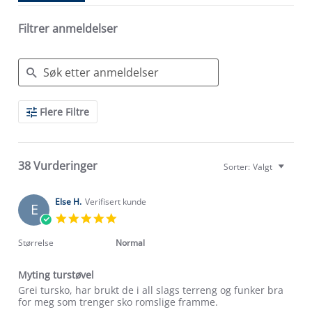
Filtrer anmeldelser
Search
Flere Filtre
Reviews
38 Vurderinger
Sorter:
Valgt
Else H.
Verifisert kunde
E
5.0
star
rating
Størrelse
Normal
Myting turstøvel
Review
review
Grei tursko, har brukt de i all slags terreng og funker bra
by
stating
for meg som trenger sko romslige framme.