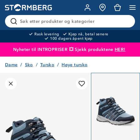
Søk etter produkter og kategorier
Rask levering
Kjøp nå, betal senere
100 dagers åpent kjøp
Nyheter til INTROPRISER 💥 Sjekk produktene
HER!
Dame
Sko
Tursko
Høye tursko
Produktet er lagt i handlekurven
Til kassen