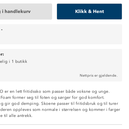
 i handlekurv
Klikk & Hent
-
r:
elig i 1 butikk
Nettpris er gjeldende.
 er en lett fritidssko som passer både voksne og unge.
Foam former seg til foten og sørger for god komfort.
og gir god demping. Skoene passer til fritidsbruk og til turer
inderen oppleves som normale i størrelsen og kommer i farger
 til alle antrekk.
 yttersåle