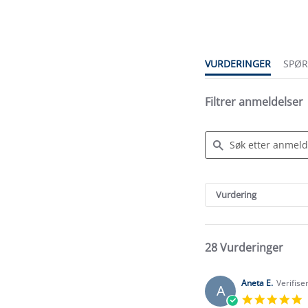
star
rating
VURDERINGER
SPØ
Filtrer anmeldelser
Search
Reviews
Vurdering
28 Vurderinger
Aneta E.
Verifise
A
5