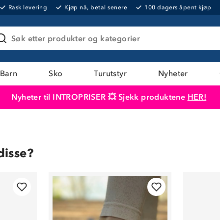
Rask levering
Kjøp nå, betal senere
100 dagers åpent kjøp
Søk etter produkter og kategorier
Barn
Sko
Turutstyr
Nyheter
Nyheter til INTROPRISER 💥 Sjekk produktene
HER!
Produktet er lagt i handlekurven
Til kassen
disse?