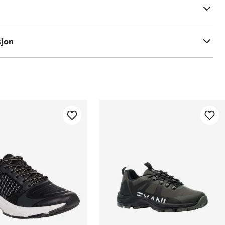
y Foam-innersåle
r rengjøres og impregneres etter behov
sjon
nvask