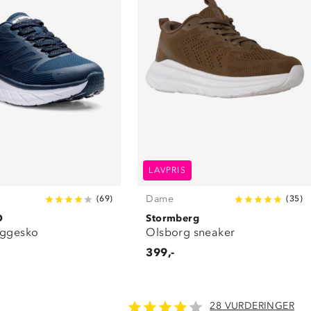
LAVPRIS
Dame
(
69
)
(
35
)
O
Stormberg
oggesko
Olsborg sneaker
399,-
28 VURDERINGER