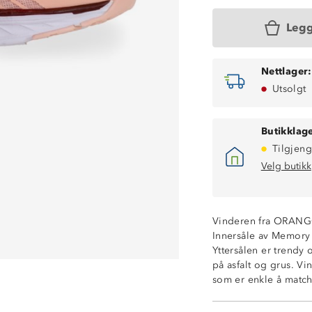
Legg
Nettlager:
Utsolgt
Butikklage
Tilgjeng
Velg butikk
Vinderen fra ORANGO
Innersåle av Memory 
Yttersålen er trendy 
på asfalt og grus. V
som er enkle å matche
Dempende trendy
Lettvekt