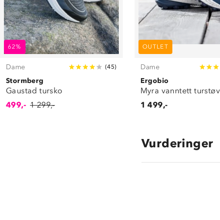
62%
OUTLET
Dame
Dame
(
45
)
Stormberg
Ergobio
Gaustad tursko
Myra vanntett turstøv
499,-
1 299,-
1 499,-
Vurderinger
4.2