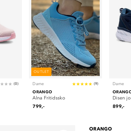
OUTLET
Dame
Dame
(
0
)
(
9
)
ORANGO
ORANG
Alna Fritidssko
Disen j
799,-
899,-
ORANGO