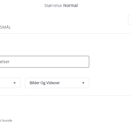
Størrelse
Normal
RSMÅL
Bilder Og Videoer
rt kunde
.0