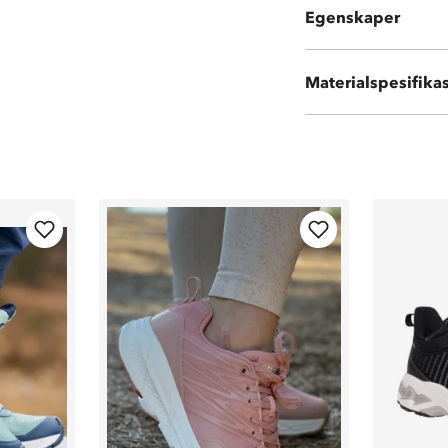
Egenskaper
Uttakbar Memor
Vedlikehold: bø
Materialspesifika
Tåler ikke maski