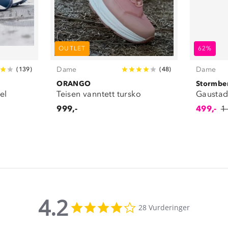
OUTLET
62%
Dame
Dame
(
139
)
(
48
)
ORANGO
Stormbe
el
Teisen vanntett tursko
Gaustad
999,-
499,-
1
4.2
4.2
28 Vurderinger
star
rating