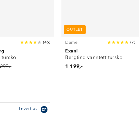
OUTLET
Dame
(
45
)
(
7
)
rg
Exani
 tursko
Bergtind vanntett tursko
 299,-
1 199,-
Levert av