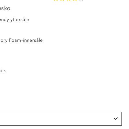
OUTLET
esko
ndy yttersåle
ory Foam-innersåle
ink