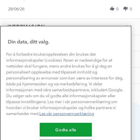
Share
Vask og vedlikehold
N.
fint
Få turinspirasjon og tips her⛰
Bedrift, barnehage og SFO
Review
28/06/26
0
0
on
Personvern
by
28
EL-retur
OLE
Overnatte utendørs⛺
Jun
Presse
N.
Samarbeide med oss?
2026
INFORMASJON
Store størrelser
on
Storms turtips🐿️
28
Jobbe hos oss?
Jun
Turmat oppskrifter
Din data, ditt valg.
OM OSS
Leirskole 🥾
2026
Beredskap
For å forbedre brukeropplevelsen din brukes det
Barnehageansatt
TIPS OG RÅD
informasjonskapsler (cookies). Noen er nødvendige for at
nettsiden skal fungere, mens andre brukes for å gi deg en
Tips til hyttetur
personalisert opplevelse med tilpasset innhold og
AKTIVITETER
personalisering av annonser som kan være av interesse for deg,
både på hjemmesiden og via markedsføring. Vi deler
informasjonen med våre samarbeidspartnere, inkludert Google.
Du velger selv om du vil godta alle informasjonskapsler eller
tilpasse innstillingene. Les mer i vår personvernerklæring om
hvordan vi bruker informasjonskapsler og hvilke partnere vi
samarbeider med.
Les vår personvernserklæring
Du betaler enkelt med
Godta alle