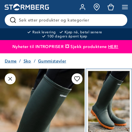
Søk etter produkter og kategorier
Rask levering
Kjøp nå, betal senere
100 dagers åpent kjøp
Nyheter til INTROPRISER 💥 Sjekk produktene
HER!
Dame
Sko
Gummistøvler
Produktet er lagt i handlekurven
Til kassen