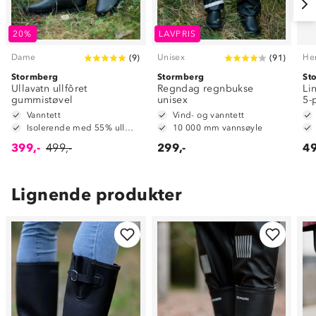
20%
LAVPRIS
Dame
Unisex
He
(
9
)
(
91
)
Stormberg
Stormberg
St
Ullavatn ullfôret
Regndag regnbukse
Li
gummistøvel
unisex
5-
Vanntett
Vind- og vanntett
Isolerende med 55% ullmiks
10 000 mm vannsøyle
399,-
499,-
299,-
49
Lignende produkter