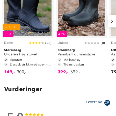
OUTLET
50%
43%
Dame
Unisex
Da
(
25
)
(
0
)
Stormberg
Stormberg
O
Urdalen høy støvel
Vannfjell gummistøvel
As
Vanntett
Mellomhøy
Elastisk strikk med spenne for ekstra justering rundt leggen
Tidløs design
149,-
300,-
399,-
699,-
79
Vurderinger
Levert av
5.0
5.0