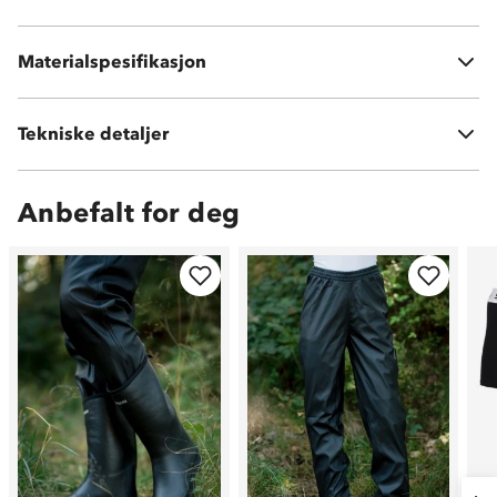
Overdel: Rubber + Cotton
Materialspesifikasjon
Yttersåle: Rubber
Tekniske detaljer
Vekt:
2,72 kg i str 41
Anbefalt for deg