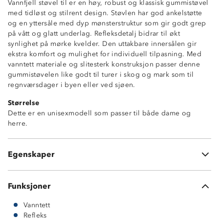
Vannfjell støvel til er en høy, robust og klassisk gummistøvel
med tidløst og stilrent design. Støvlen har god ankelstøtte
og en yttersåle med dyp mønsterstruktur som gir godt grep
på vått og glatt underlag. Refleksdetalj bidrar til økt
synlighet på mørke kvelder. Den uttakbare innersålen gir
ekstra komfort og mulighet for individuell tilpasning. Med
vanntett materiale og slitesterk konstruksjon passer denne
gummistøvelen like godt til turer i skog og mark som til
Høy
regnværsdager i byen eller ved sjøen.
Tidløs design
Størrelse
Godt grep
Dette er en unisexmodell som passer til både dame og
Refleks
herre.
Vanntett
Uttakbar innersåle
Vedlikehold: Skyll av med vann og la tørke i
Egenskaper
romtemperatur. Unngå å tørke i direkte sollys eller varme.
Funksjoner
Vanntett
Refleks